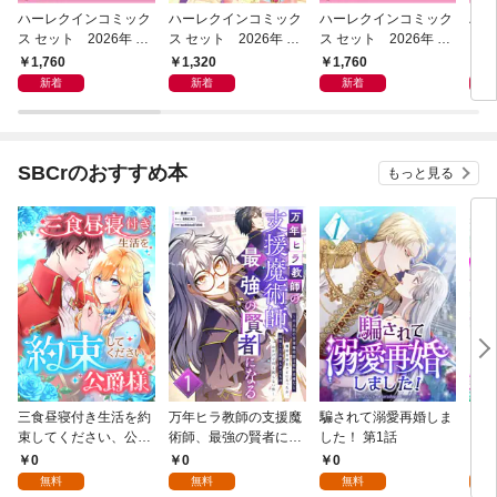
ハーレクインコミック
ハーレクインコミック
ハーレクインコミック
ハー
ス セット 2026年 vo
ス セット 2026年 vo
ス セット 2026年 vo
ス 
l.1085
l.1023
l.1084
l.10
1,760
1,320
1,760
1,
新着
新着
新着
SBCrのおすすめ本
もっと見る
三食昼寝付き生活を約
万年ヒラ教師の支援魔
騙されて溺愛再婚しま
ヒト
束してください、公爵
術師、最強の賢者にな
した！ 第1話
様 1話
る～不人気の支援魔術
0
0
0
0
師は給料泥棒だと魔術
無料
無料
無料
大学をクビになった