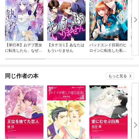
【単行本】おデブ悪女
【タテヨミ】あなたは
バッドエンド目前のヒ
結界
に転生したら、なぜか
もういりません
ロインに転生した私、
ラスボス王子様に執着
今世では恋愛するつも
されています
りがチートな兄が離し
てくれません！？@C
OMIC
同じ作者の本
もっと見る