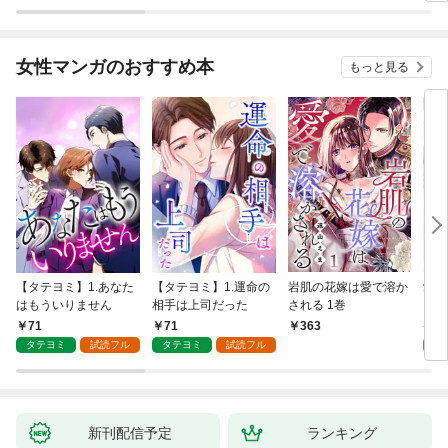
が、出世した元教え子
たちのおかげで何も困
らない件～ 第1話
女性マンガのおすすめ本
もっと見る
【タテヨミ】1.あなた
【タテヨミ】1.運命の
岩肌の花嫁は愛で溶か
愛し
はもういりません
相手は上司だった
される 1巻
い 
71
71
1
363
タテヨミ
試読フル
タテヨミ
試読フル
試
新刊配信予定
ランキング