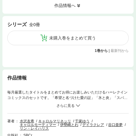
作品情報へ
シリーズ
全0冊
未購入巻をまとめて買う
1巻から
|
最新刊から
作品情報
毎月厳選したタイトルをまとめてお得にお楽しみいただけるハーレクイン
コミックスのセットです。「希望と名づけた愛の証」「氷と炎」「スパイ
スはひかえめに」「勝利の美酒は罠」の４話をまとめて収録。
著者
水沢友希
キャロルマリネッリ
千家ゆう
キャロルモーティマー
伊勢崎とわ
デイラクレア
谷口亜夢
リン・レイハリス
出版社
SBCr