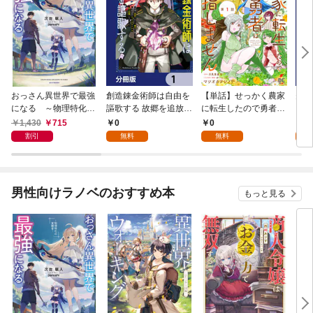
おっさん異世界で最強
創造錬金術師は自由を
【単話】せっかく農家
夫は
になる ～物理特化の
謳歌する 故郷を追放さ
に転生したので勇者は
【分
覚醒者～
れたら、魔王のお膝元
目指しません【第1
1,430
715
0
0
0
で超絶効果のマジック
話】
割引
無料
無料
アイテム作り放題にな
りました【分冊版】
1
男性向けラノベのおすすめ本
もっと見る