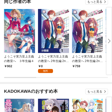
同じ作者の本
もっと見る
ようこそ実力至上主義
ようこそ実力至上主義
ようこそ実力至上主義
よう
の教室へ ３年生編４
の教室へ 2年生編 2nd
の教室へ 2年生編 2nd
の教
Stage【分冊版】 1
Stage 1
0
902
759
8
無料
KADOKAWAのおすすめ本
もっと見る