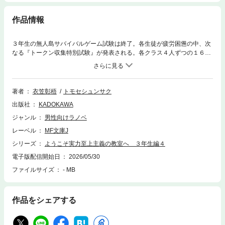
作品情報
３年生の無人島サバイバルゲーム試験は終了。各生徒が疲労困憊の中、次
なる『トークン収集特別試験』が発表される。各クラス４人ずつの１６人
で１グループを作りトークンを収集。全１０グループでの順位を競いなが
らも、試験中にトークンが最初に０になった生徒、試験終了時トークン数
が学年最下位の生徒は退学となる。さらにトークンを得る課題も、学力、
運動能力といった素の実力が試されるもの。トークンは譲渡可能なもの
著者
衣笠彰梧
トモセシュンサク
の、広い無人島で特定の生徒への譲渡はタイミングが限定的。そしてルー
出版社
KADOKAWA
ルを利用したある生徒の暴走が始まり――!?「おまえを退学者にすると決
めたのはオレだからな。それくらいの望みは聞こうか」●アプリ「よう実
ジャンル
男性向けラノベ
～マージパズル特別試験～」の「無償ダイヤ×100」がもらえるシリアルコ
レーベル
MF文庫J
ード付き※紙書籍の場合はキャンペーン帯がついているもののみ対象、電
子版は巻末に掲載2027/5/25 23:59まで
シリーズ
ようこそ実力至上主義の教室へ ３年生編４
電子版配信開始日
2026/05/30
ファイルサイズ
- MB
作品をシェアする