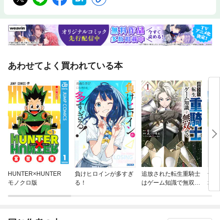
あわせてよく買われている本
HUNTER×HUNTER
負けヒロインが多すぎ
追放された転生重騎士
領民
モノクロ版
る！
はゲーム知識で無双す
境領
る