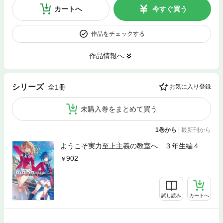
カートへ
今すぐ買う
作品をチェックする
作品情報へ
シリーズ
全1冊
お気に入り登録
未購入巻をまとめて買う
1巻から
|
最新刊から
ようこそ実力至上主義の教室へ ３年生編４
902
試し読み
カートへ