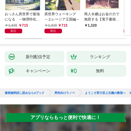
おっさん異世界で最強
異世界ウォーキング
商人令嬢はお金の力で
デス
になる ～物理特化の
～エレージア王国編～
無双する【電子書籍限
る異
覚醒者～
定書き下ろしSS付
1,430
715
1,430
715
1,
1,320
き】
割引
割引
新刊配信予定
ランキング
キャンペーン
無料
漫画無料試し読みならdブック
男性向けラノベ
ようこそ実力至上主義の教室へ 
アプリならもっと便利で快適に！