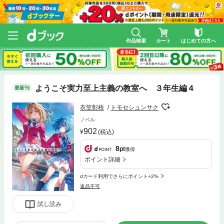
作品検索
カート
はじめての方へ
ようこそ実力至上主義の教室へ ３年生編４
最新刊
衣笠彰梧
トモセシュンサク
ノベル
902
(税込)
8
pt
獲得
ポイント詳細
dカード利用でさらにポイント+2%
返品不可
試し読み