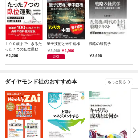
１００歳まで生きるた
量子技術と米中覇権
戦略の経営学
った７つの臥位運動
3,960
1,980
2,200
3,696
割引
ダイヤモンド社のおすすめ本
もっと見る