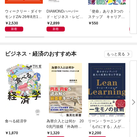
ウィークリー・ダイヤ
DIAMONDハーバー
「使命」ありき3つの
極限
モンドZAi 26年8月10
ド・ビジネス・レビュ
ステップ キャリアの
日・17日合併号
ー 2026年9月号 特集
成功とは何か
2,530
2,899
2,
550
「上司をマネジメント
新着
新着
する」
ビジネス・経済のおすすめ本
もっと見る
食べる経済学
為替介入とは何か 20
リーン・ラーニング
研究
0兆円規模「外為特
「ものにする」人が自
会」が生まれた謎
然とやっている 最小の
1,320
2,200
5,
1,870