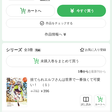
カートへ
今すぐ買う
作品をチェックする
作品情報へ
全3冊
シリーズ
お気に入り登録
完結
未購入巻をまとめて買う
1巻から
|
最新刊から
捨てられエルフさんは世界で一番強くて可愛
い！ （１）
792
396
試し読み
カートへ