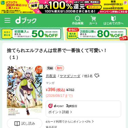
作品検索
カート
はじめての方へ
捨てられエルフさんは世界で一番強くて可愛い！
（１）
完結
割引
月夜涙
ヤマダソーダ
他1名
マンガ
396
(税込)
792
(2026/08/17まで)
3
pt
獲得
ポイント詳細
dカード利用でさらにポイント+2%
試し読み
返品不可