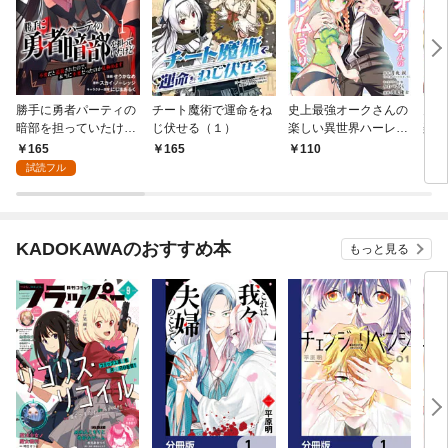
勝手に勇者パーティの
チート魔術で運命をね
史上最強オークさんの
史上
暗部を担っていたけど
じ伏せる（１）
楽しい異世界ハーレム
楽し
不要だと追放されたの
づくり【単話】（１）
づく
165
165
110
6
で、本当に不要だった
試読フル
のか見極めます１（分
冊版）
KADOKAWAのおすすめ本
もっと見る