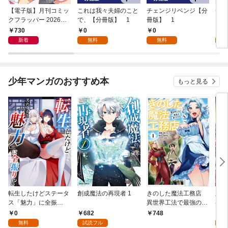
【電子版】月刊コミッ
これは我々夫婦のこと
チェンジリベンジ【分
チェ
クフラッパー 2026年9
で、【分冊版】 1
冊版】 1
月号
730
0
0
7
新着
無料
無料
試
少年マンガのおすすめ本
もっと見る
転生したけどステータ
創成魔法の再現者 1
きのした魔法工務店
王位
ス「魅力」に全振
異世界工法で最強の家
兆候
り！？(1)
づくりを（コミック）
入れ
0
682
0
748
１
る。
無料
試読フル