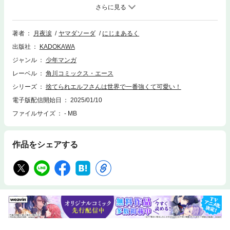
人気声優のアヤノは応えた。炎上して干された今、もう一度声優として輝
くために。炎上後にゲームをやり込みトップランカーとなったアヤノは、
その知識を生かして、最強種【ハイエルフ】に転生！最強可愛いケモ耳ヒ
ロイン・ホムラとともに異世界での“ゲームクリア”を目指すが、この世界
著者
月夜涙
ヤマダソーダ
にじまあるく
はただの「ゲーム世界」ではないようで――!?
出版社
KADOKAWA
ジャンル
少年マンガ
レーベル
角川コミックス・エース
シリーズ
捨てられエルフさんは世界で一番強くて可愛い！
電子版配信開始日
2025/01/10
ファイルサイズ
- MB
作品をシェアする