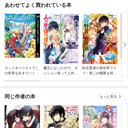
あわせてよく買われている本
カット＆ペーストでこ
魔王になったので、ダ
転生賢者の異世界ライ
信じ
の世界を生きていく
ンジョン造って人外娘
フ～第二の職業を得
ンジ
とほのぼのする
て、世界最強になりま
かけ
した～
ガチ
９９
れて
同じ作者の本
もっと見る
バー
『ざ