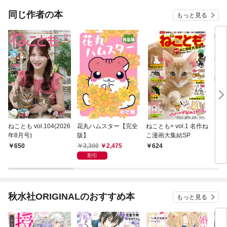
ね！
同じ作者の本
もっと見る
ねことも vol.104(2026
花丸ハムスター【完全
ねことも+ vol.1 名作ね
うち
年8月号)
版】
こ漫画大集結SP
3,300
2,475
650
624
2,
割引
秋水社ORIGINALのおすすめ本
もっと見る