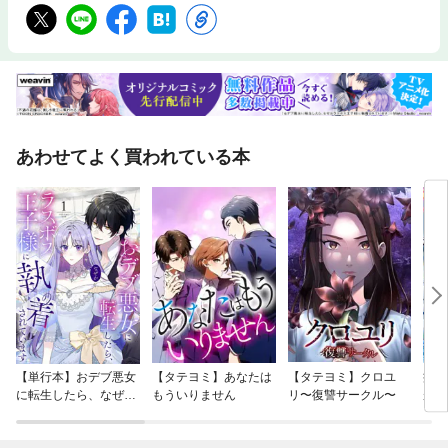
あわせてよく買われている本
【単行本】おデブ悪女
【タテヨミ】あなたは
【タテヨミ】クロユ
病弱
に転生したら、なぜか
もういりません
リ〜復讐サークル〜
が、
ラスボス王子様に執着
ぎて
されています
たち