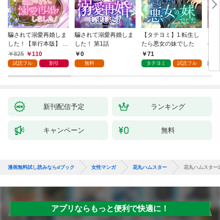
騙されて溺愛再婚しま
騙されて溺愛再婚しま
【タテヨミ】1.転生し
【タ
した！【単行本版】 1
した！ 第1話
たら悪女の妹でした
の私
巻
825
110
0
71
7
試読フル
割引
無料
タテヨミ
試読フル
タ
新刊配信予定
ランキング
キャンペーン
無料
漫画無料試し読みならdブック
女性マンガ
花丸ハムスター
花丸ハムスター
アプリならもっと便利で快適に！