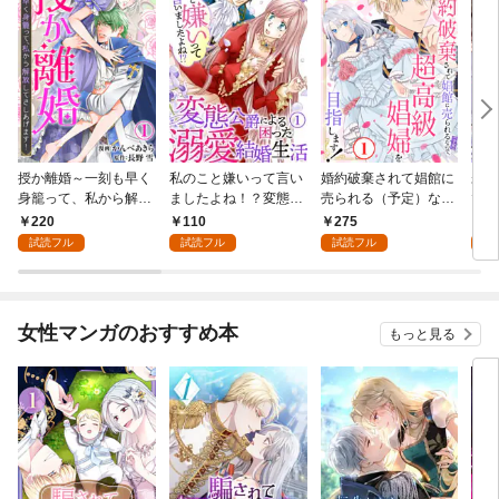
授か離婚～一刻も早く
私のこと嫌いって言い
婚約破棄されて娼館に
未熟
身籠って、私から解放
ましたよね！？変態公
売られる（予定）なの
で～
してさしあげます！1
爵による困った溺愛結
で、超高級娼婦を目指
感指
220
110
275
1
婚生活 1
します！1
試読フル
試読フル
試読フル
試
女性マンガのおすすめ本
もっと見る