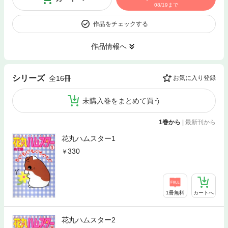
08/19まで
作品をチェックする
作品情報へ
シリーズ
全16冊
お気に入り登録
未購入巻をまとめて買う
1巻から
|
最新刊から
花丸ハムスター1
330
1冊無料
カートへ
花丸ハムスター2