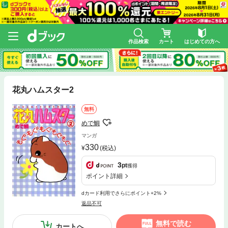
作品検索
カート
はじめての方へ
花丸ハムスター2
無料
めで鯛
マンガ
330
(税込)
3
pt
獲得
ポイント詳細
dカード利用でさらにポイント+2%
返品不可
無料で読む
カートへ