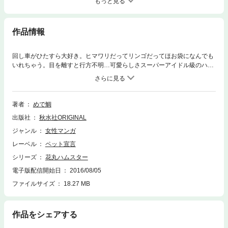
もっと見る
作品情報
回し車がひたすら大好き。ヒマワリだってリンゴだってほお袋になんでも
いれちゃう。目を離すと行方不明…可愛らしさスーパーアイドル級のハム
スター。しげっち・えんどー・プーちゃんのキュートな魅力にもうくぎづ
け！ かわいいジャンガリアンハムスターの日常と生態を4コマエッセイで
堪能するなら、この1冊。
著者
めで鯛
出版社
秋水社ORIGINAL
ジャンル
女性マンガ
レーベル
ペット宣言
シリーズ
花丸ハムスター
電子版配信開始日
2016/08/05
ファイルサイズ
18.27 MB
作品をシェアする