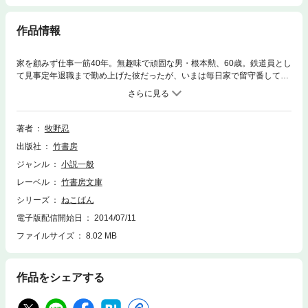
作品情報
家を顧みず仕事一筋40年。無趣味で頑固な男・根本勲、60歳。鉄道員とし
て見事定年退職まで勤め上げた彼だったが、いまは毎日家で留守番してい
る。妻は毎日何処かへ出かけ、彼に残されたのは冷蔵庫のボードに書かれ
たメモだけ。しかし、「ちぎり絵・朝・納豆・卵」など、単語の羅列でな
んともそっけない。仕事をしていた時には時間に追われていたが、いまは
時間を持てあます日々。そんな勲が留守番をする家の庭には、毎日違う猫
著者
牧野忍
がフラっとやってくるのだった。猫と触れ合ううちに、その男は、生まれ
出版社
竹書房
て初めての「癒し」を味わうことになる…。猫は「人」になつかず、
「家」になつく。これはそんな「猫になつかれた家」の物語です。
ジャンル
小説一般
レーベル
竹書房文庫
シリーズ
ねこばん
電子版配信開始日
2014/07/11
ファイルサイズ
8.02 MB
作品をシェアする