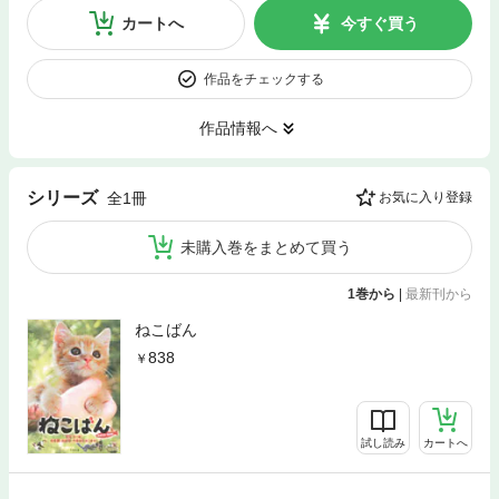
カートへ
今すぐ買う
作品をチェックする
作品情報へ
シリーズ
全1冊
お気に入り登録
未購入巻をまとめて買う
1巻から
|
最新刊から
ねこばん
838
試し読み
カートへ