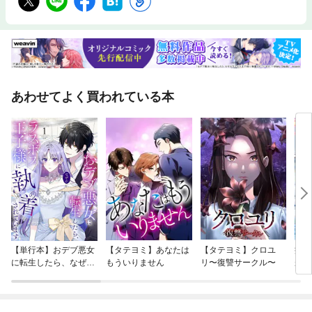
あわせてよく買われている本
【単行本】おデブ悪女
【タテヨミ】あなたは
【タテヨミ】クロユ
病弱
に転生したら、なぜか
もういりません
リ〜復讐サークル〜
が、
ラスボス王子様に執着
ぎて
されています
たち
ね！