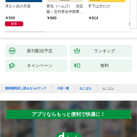
浄土ヶ浜の天使
変化（へんげ） 決定
手下は犬だけ
マリ
版～交代寄合伊那衆異
聞（1）～
550
1,
880
814
新着
新刊配信予定
ランキング
キャンペーン
無料
漫画無料試し読みならdブック
小説一般
ねこばん
ねこばん
アプリならもっと便利で快適に！