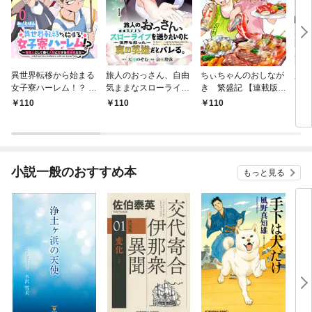
異世界転移から始まる
旅人のおっさん、自由
ちぃちゃんのおしなが
魔法
女子寮ハーレム！？ ～
気ままなスローライフ
き 繁盛記 【連載版】
【連
管理人として働く人間
を送りたいのに世界を
１
110
110
110
1
と恋する魔族娘たち～
救った真の英雄だとバ
【連載版】０
レる 【連載版】１
小説一般のおすすめ本
もっと見る