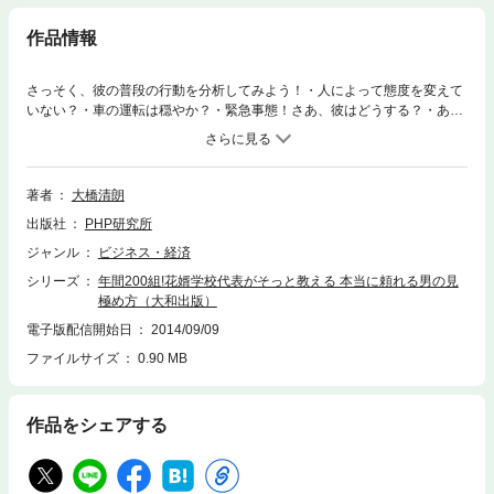
作品情報
さっそく、彼の普段の行動を分析してみよう！・人によって態度を変えて
いない？・車の運転は穏やか？・緊急事態！さあ、彼はどうする？・あな
たの夢を応援してくれる？……などなど、“運命のパートナー”かどうかを
見抜ける方法が満載＜著者紹介＞大橋清朗「ＮＰＯ法人花婿学校」代表。
かつてモテなかった自分自身を改造し、失敗を重ねた末に、現在の奥さん
と出会う。これらの経験を生かし、「花婿学校」設立。「婚活」という言
著者
大橋清朗
葉がないころから、独身男性を対象に講座やセミナーを開催。カップル成
出版社
PHP研究所
立は年間200組を超えるほど実績を挙げている。現在、大手結婚情報サー
ビス、結婚相談所、行政など、全国規模で活躍するかたわら、テレビや新
ジャンル
ビジネス・経済
聞、雑誌でも「結婚コンサルタント」としても人気を集めている。
シリーズ
年間200組!花婿学校代表がそっと教える 本当に頼れる男の見
極め方（大和出版）
電子版配信開始日
2014/09/09
ファイルサイズ
0.90 MB
作品をシェアする