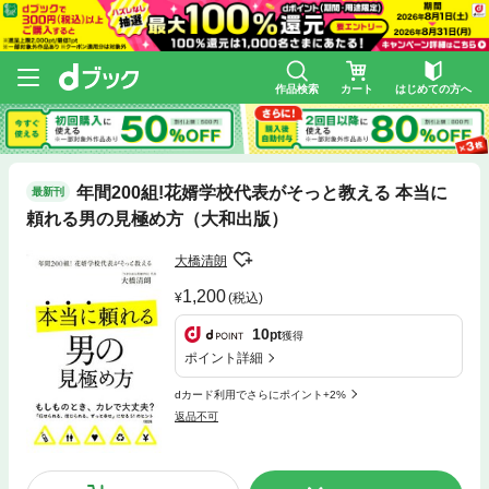
作品検索
カート
はじめての方へ
年間200組!花婿学校代表がそっと教える 本当に
最新刊
頼れる男の見極め方（大和出版）
大橋清朗
1,200
(税込)
10
pt
獲得
ポイント詳細
dカード利用でさらにポイント+2%
返品不可