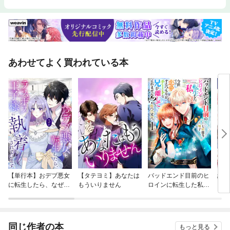
あわせてよく買われている本
【単行本】おデブ悪女
【タテヨミ】あなたは
バッドエンド目前のヒ
結界
に転生したら、なぜか
もういりません
ロインに転生した私、
ラスボス王子様に執着
今世では恋愛するつも
されています
りがチートな兄が離し
てくれません！？@C
OMIC
同じ作者の本
もっと見る