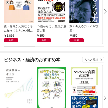
親・身内が元気なうち
65歳からは、空腹が最
深く考える力（PHP文
面白
に知っておきたい届
高の薬
庫）
恐竜
出・手続きの準備（き
1,899
850
850
9
ずな出版）
新着
新着
新着
ビジネス・経済のおすすめ本
もっと見る