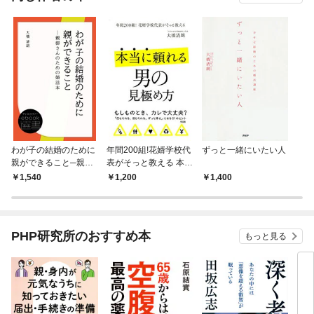
わが子の結婚のために
年間200組!花婿学校代
ずっと一緒にいたい人
親ができること─親御
表がそっと教える 本当
さんのための婚活本
に頼れる男の見極め方
1,540
1,200
1,400
（大和出版）
PHP研究所のおすすめ本
もっと見る