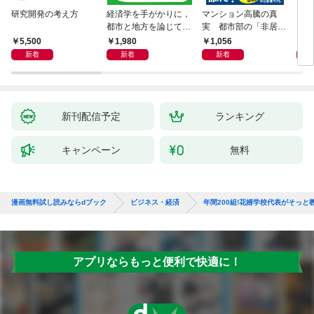
研究開発の考え方
経済学を手がかりに，
マンション高騰の真
リー
都市と地方を論じてみ
実 都市部の「非居住
「も
よう
化」が街を壊す
然と
5,500
1,980
1,056
2,
イン
新着
新着
新着
果を
新刊配信予定
ランキング
キャンペーン
無料
漫画無料試し読みならdブック
ビジネス・経済
年間200組!花婿学校代表がそっ
アプリならもっと便利で快適に！