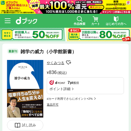
作品検索
カート
はじめての方へ
雑学の威力（小学館新書）
最新刊
やくみつる
836
(税込)
7
pt
獲得
ポイント詳細
dカード利用でさらにポイント+2%
返品不可
試し読み