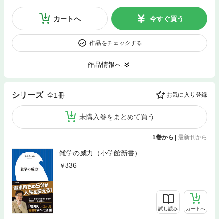
カートへ
今すぐ買う
作品をチェックする
作品情報へ
シリーズ
全1冊
お気に入り登録
未購入巻をまとめて買う
1巻から
|
最新刊から
雑学の威力（小学館新書）
836
試し読み
カートへ