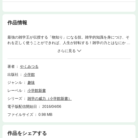
作品情報
最強の雑学王が伝授する「物知り」になる技。雑学的知識を身につけ、そ
れを正しく使うことができれば、人生が好転する！雑学の力とはなにか !?
「コミュニケーション力、会話力がアップする」「周囲の人から面白がら
れ、ウケがよくなる」「好奇心が高まり、色々なものに興味がわいてく
る」「趣味の幅が広がり、人生が格段に楽しくなる」「発想が豊かにな
り、仕事にもいい影響を与える」などなど、数多くの雑学の威力を、本書
著者
やくみつる
で具体的に解説する。そしてどうすれば、切れ味鋭い雑学を身につけるこ
出版社
小学館
とができるのか、著者が30年かけて会得した「物知り」になる習慣を初公
開。数々のクイズ特番を制覇し、コメンテーターとしても人気のやくみつ
ジャンル
趣味
るが、ついにその「知の源泉」を明らかにした。
レーベル
小学館新書
シリーズ
雑学の威力（小学館新書）
電子版配信開始日
2016/04/06
ファイルサイズ
0.98 MB
作品をシェアする