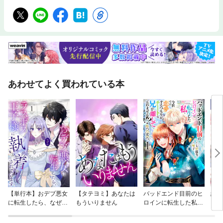
あわせてよく買われている本
【単行本】おデブ悪女
【タテヨミ】あなたは
バッドエンド目前のヒ
結界
に転生したら、なぜか
もういりません
ロインに転生した私、
ラスボス王子様に執着
今世では恋愛するつも
されています
りがチートな兄が離し