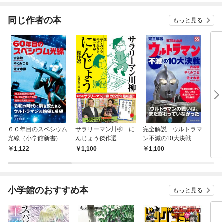
てくれません！？@C
OMIC
同じ作者の本
もっと見る
６０年目のスペシウム
サラリーマン川柳 に
完全解説 ウルトラマ
サラ
光線（小学館新書）
んじょう傑作選
ン不滅の10大決戦
っし
1,122
1,100
1,100
1,
小学館のおすすめ本
もっと見る