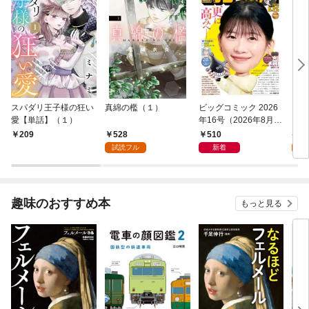
スパダリ王子様の狂い
真綿の檻（１）
ビッグコミック 2026
こん
愛【単話】（１）
年16号（2026年8月7
（１
日発売）
528
510
5
209
試読フル
新着
試
趣味のおすすめ本
もっと見る