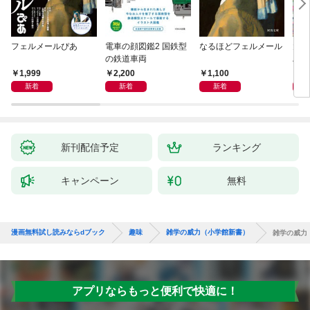
フェルメールぴあ
電車の顔図鑑2 国鉄型
なるほどフェルメール
大人
の鉄道車両
ハン
1,999
2,200
1,100
1,
新着
新着
新着
新刊配信予定
ランキング
キャンペーン
無料
漫画無料試し読みならdブック
趣味
雑学の威力（小学館新書）
雑学の威力
アプリならもっと便利で快適に！