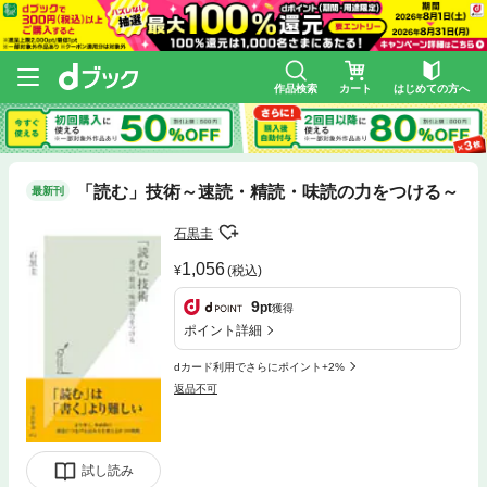
作品検索
カート
はじめての方へ
「読む」技術～速読・精読・味読の力をつける～
最新刊
石黒圭
1,056
(税込)
9
pt
獲得
ポイント詳細
dカード利用でさらにポイント+2%
返品不可
試し読み