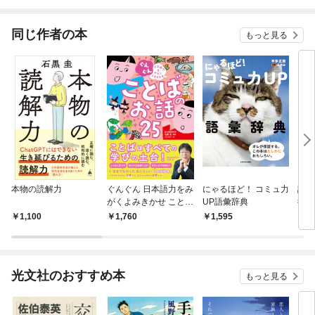
ト完全版」 ＦＲＩＤ
され
ＡＹデジタル写真集
同じ作者の本
もっと見る
本物の読解力
ぐんぐん 日本語力をみ
にゃるほど！ コミュ力
読み
がくよみきかせ ことば
UP語彙辞典
術
のお話25
1,100
1,760
1,595
1,
光文社のおすすめ本
もっと見る