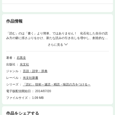
作品情報
「読む」のは「書く」より簡単、ではありません！ 化石化した自分の読
み方の癖に揺さぶりをかけ、新たな読みの引き出しを増やし、創造的な活
動に結びつけるための８つの戦略を解説。
著者
石黒圭
出版社
光文社
ジャンル
言語・語学・辞典
レーベル
光文社新書
シリーズ
「読む」技術～速読・精読・味読の力をつける～
電子版配信開始日
2014/07/20
ファイルサイズ
1.09 MB
作品をシェアする