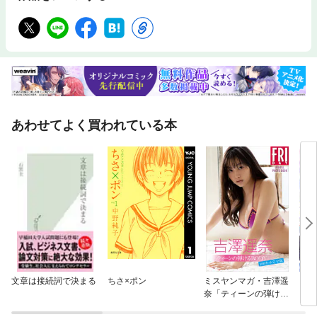
あわせてよく買われている本
文章は接続詞で決まる
ちさ×ポン
ミスヤンマガ・吉澤遥
【単
奈「ティーンの弾ける
に転
ＢＯＤＹ １００カッ
ラス