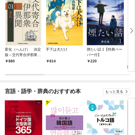
変化（へんげ） 決定
手下は犬だけ
煙たい話 1【特典ペー
マリ
版～交代寄合伊那衆異
パー付】
聞（1）～
1,
880
814
220
言語・語学・辞典のおすすめ本
もっと見る