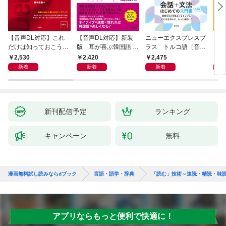
【音声DL対応】これ
【音声DL対応】新装
ニューエクスプレスプ
【音
だけは知っておこう！
版 耳が喜ぶ韓国語 リ
ラス トルコ語［音声
イタ
新装版 会話と作文に
スニング体得トレーニ
DL版］
よく
2,530
2,420
2,475
2,
役立つドイツ語定型表
ング
新着
新着
新着
現365
新刊配信予定
ランキング
キャンペーン
無料
漫画無料試し読みならdブック
言語・語学・辞典
「読む」技術～速読・精読・味
アプリならもっと便利で快適に！