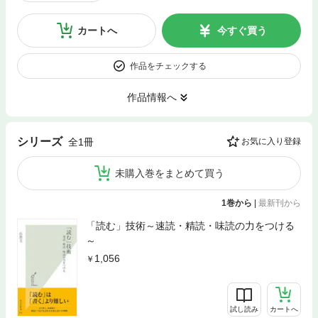
カートへ
今すぐ買う
作品をチェックする
作品情報へ
シリーズ
全1冊
お気に入り登録
未購入巻をまとめて買う
1巻から
|
最新刊から
「読む」技術～速読・精読・味読の力をつける
～
1,056
試し読み
カートへ