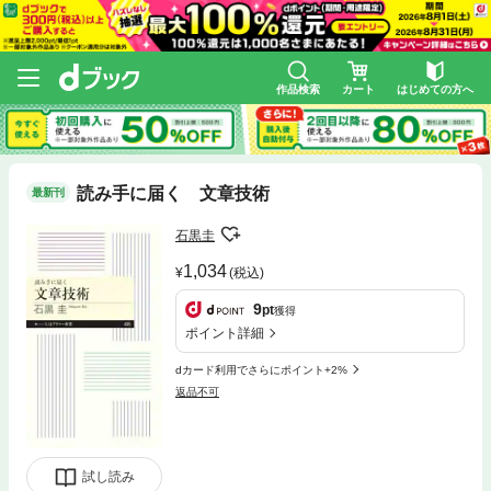
作品検索
カート
はじめての方へ
読み手に届く 文章技術
最新刊
石黒圭
1,034
(税込)
9
pt
獲得
ポイント詳細
dカード利用でさらにポイント+2%
返品不可
試し読み