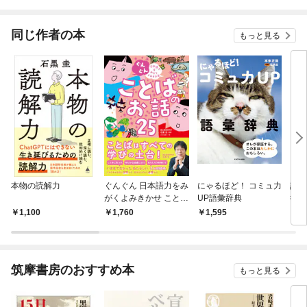
されています
りがチートな兄が離し
てくれません！？@C
OMIC
同じ作者の本
もっと見る
本物の読解力
ぐんぐん 日本語力をみ
にゃるほど！ コミュ力
読み
がくよみきかせ ことば
UP語彙辞典
術
のお話25
1,100
1,760
1,595
1,
筑摩書房のおすすめ本
もっと見る