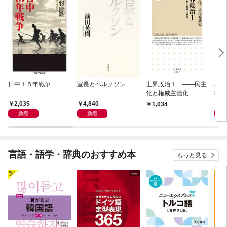
日中１５年戦争
宣長とベルクソン
世界政治１ ――民主
石原
化と権威主義化
導か
2,035
4,840
1,
1,034
新着
新着
言語・語学・辞典のおすすめ本
もっと見る