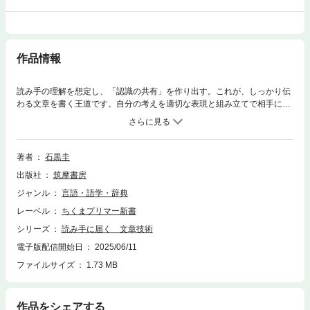
作品情報
読み手の理解を想定し、「認識の共有」を作り出す。これが、しっかり伝
わる文章を書く王道です。自分の考えを適切な表現と組み立てで相手に届
ける一生モノの技術を具体例とともに紹介します。 【目次】第１章 差
分――書き手と読み手の知識の差／第２章 構成――整理の行き届いた文
章構成／第３章 視点――共感できる視点の設定／第４章 根拠――主張
を支える根拠の選定／第５章 定義――前提となるキーワードの定義／第
著者
石黒圭
６章 引用――信頼できる典拠の引用／第７章 推薦――ＡＩを用いた適
出版社
筑摩書房
切な推敲／第８章 設計――初対面の相手のための情報設計／第９章 配
慮――読み手の印象への配慮／第10章 総合――文章が生まれる過程
ジャンル
言語・語学・辞典
レーベル
ちくまプリマー新書
シリーズ
読み手に届く 文章技術
電子版配信開始日
2025/06/11
ファイルサイズ
1.73 MB
作品をシェアする