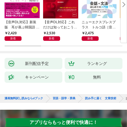
【音声DL対応】新装
【音声DL対応】これ
ニューエクスプレスプ
【音
版 耳が喜ぶ韓国語 リ
だけは知っておこう！
ラス トルコ語［音声
イタ
スニング体得トレーニ
新装版 会話と作文に
DL版］
よく
2,420
2,530
2,475
2,
ング
役立つドイツ語定型表
新着
新着
新着
現365
新刊配信予定
ランキング
キャンペーン
無料
漫画無料試し読みならdブック
言語・語学・辞典
読み手に届く 文章技術
アプリならもっと便利で快適に！