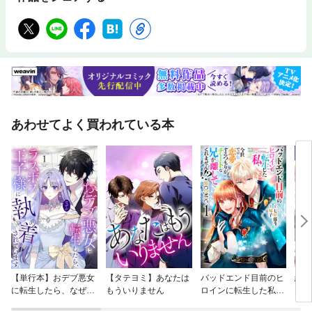
あわせてよく買われている本
【単行本】おデブ悪女
【タテヨミ】あなたは
バッドエンド目前のヒ
結界
に転生したら、なぜか
もういりません
ロインに転生した私、
ラスボス王子様に執着
今世では恋愛するつも