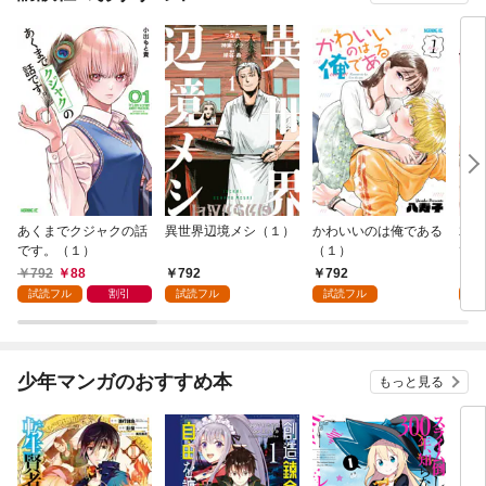
あくまでクジャクの話
異世界辺境メシ（１）
かわいいのは俺である
君が
です。（１）
（１）
て 
792
88
792
792
2
試読フル
割引
試読フル
試読フル
試
少年マンガのおすすめ本
もっと見る