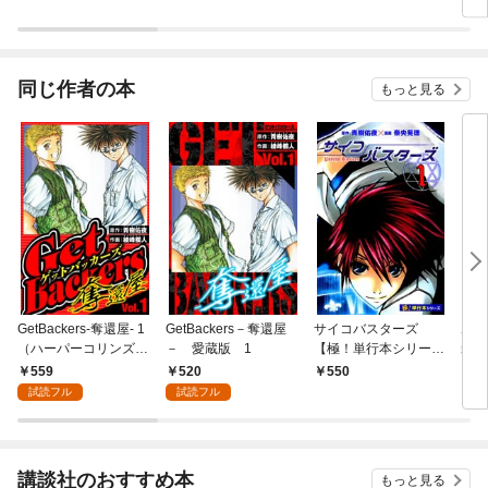
同じ作者の本
もっと見る
GetBackers-奪還屋- 1
GetBackers－奪還屋
サイコバスターズ
ホー
（ハーパーコリンズ・
－ 愛蔵版 1
【極！単行本シリー
装版
ジャパン×アルト出
ズ】1巻
559
520
550
5
版）
試読フル
試読フル
講談社のおすすめ本
もっと見る