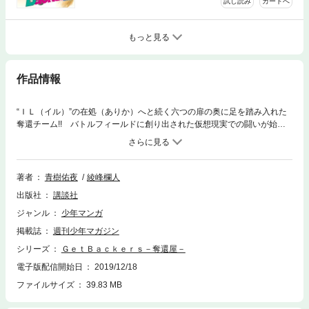
試し読み
カートへ
もっと見る
作品情報
“ＩＬ（イル）”の在処（ありか）へと続く六つの扉の奥に足を踏み入れた
奪還チーム!! バトルフィールドに創り出された仮想現実での闘いが始ま
った――!! MAKUBEX（マクベス）が作ろうとしている“ＩＬ”とは……、
「無限城」はおろか東京を瓦礫の山にできる悪魔……、原子爆弾だった!!
そのMAKUBEXを阻止するため、花月は親友である十兵衛と死闘を繰り
広げるが……!? MAKUBEXの暴走を阻止できるのは誰だ!?
著者
青樹佑夜
綾峰欄人
出版社
講談社
ジャンル
少年マンガ
掲載誌
週刊少年マガジン
シリーズ
ＧｅｔＢａｃｋｅｒｓ－奪還屋－
電子版配信開始日
2019/12/18
ファイルサイズ
39.83 MB