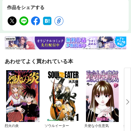
作品をシェアする
あわせてよく買われている本
烈火の炎
ソウルイーター
天使な小生意気
鋼の