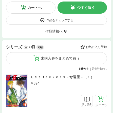
カートへ
今すぐ買う
作品をチェックする
作品情報へ
全39冊
シリーズ
お気に入り登録
完結
未購入巻をまとめて買う
1巻から
|
最新刊から
ＧｅｔＢａｃｋｅｒｓ－奪還屋－（１）
594
試し読み
カートへ