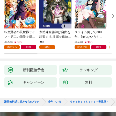
転生賢者の異世界ライ
創造錬金術師は自由を
スライム倒して300
信長
フ～第二の職業を得
謳歌する 故郷を追放さ
年、知らないうちにレ
て、世界最強になりま
れたら、魔王のお膝元
ベルMAXになってまし
770
385
0
770
385
7
した～ 1巻
で超絶効果のマジック
た 1巻
試読フル
割引
無料
試読フル
割引
試
アイテム作り放題にな
りました【分冊版】
1
新刊配信予定
ランキング
キャンペーン
無料
漫画無料試し読みならdブック
少年マンガ
ＧｅｔＢａｃｋｅｒｓ－奪還屋－