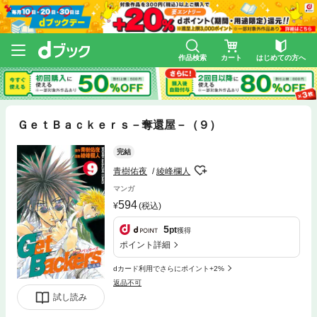
作品検索
カート
はじめての方へ
ＧｅｔＢａｃｋｅｒｓ－奪還屋－（９）
完結
青樹佑夜
綾峰欄人
マンガ
594
(税込)
5
pt
獲得
ポイント詳細
dカード利用でさらにポイント+2%
返品不可
試し読み