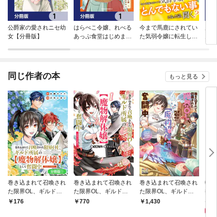
公爵家の愛されニセ幼
はらぺこ令嬢、れべる
今まで馬鹿にされてい
魔物
女【分冊版】
あっぷ食堂はじめまし
た気弱令嬢に転生した
力が
た うっかり抜いた包
ら、とんでもない事に
の子
丁が聖剣でした！？
なった話、聞く？（分
強で
【分冊版】
冊版）
同じ作者の本
もっと見る
巻き込まれて召喚され
巻き込まれて召喚され
巻き込まれて召喚され
転生
た限界OL、ギルド所
た限界OL、ギルド所
た限界OL、ギルド所
推し
属の【魔物解体嬢】と
属の【魔物解体嬢】と
属の【魔物解体嬢】と
プ（
1,
176
770
1,430
して奮闘中 THE CO
して奮闘中 THE CO
して奮闘中～ドラゴン
ドエ