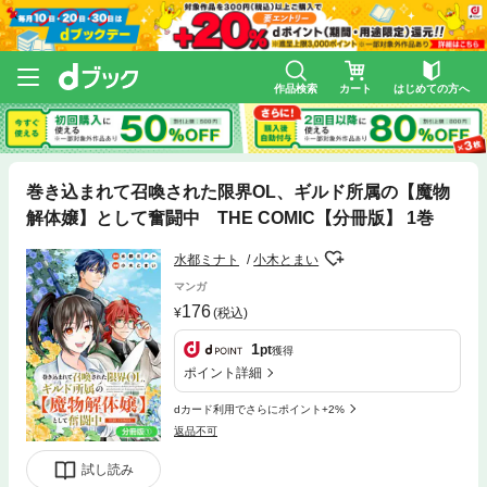
作品検索
カート
はじめての方へ
巻き込まれて召喚された限界OL、ギルド所属の【魔物
解体嬢】として奮闘中 THE COMIC【分冊版】 1巻
水都ミナト
小木とまい
マンガ
176
(税込)
1
pt
獲得
ポイント詳細
dカード利用でさらにポイント+2%
返品不可
試し読み