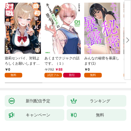
遊莉センパイ、対戦よ
あくまでクジャクの話
みんなの秘密を暴露し
異世
ろしくお願いします。
です。（１）
ます(1)
1
0
792
88
0
7
無料
試読フル
割引
無料
試
新刊配信予定
ランキング
キャンペーン
無料