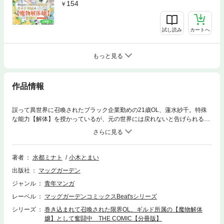
154
試し読み
カートへ
もっと見る
作品情報
誤って異世界に召喚されたブラック企業勤めの21歳OL、蓮水紗千。特殊
な能力【解体】を授かっているが、元の世界には戻れないと告げられる。
うーん、それなら悲観したって仕方ない！ 生きていくために仕事を斡旋し
てください！…とは言ったものの、紹介されたのは冒険者ギルドの魔物解
体カウンターで!? えっ私の【解体】ってそっちの【解体】なんですか!? ア
ットホームかつ激務な職場で巻き起こる、魔物肉解体お仕事ファンタジ
著者
水都ミナト
小木とまい
ー!!【第1話収録】
出版社
マッグガーデン
ジャンル
青年マンガ
レーベル
マッグガーデンコミックスBeat'sシリーズ
シリーズ
巻き込まれて召喚された限界OL、ギルド所属の【魔物解体
嬢】として奮闘中 THE COMIC【分冊版】