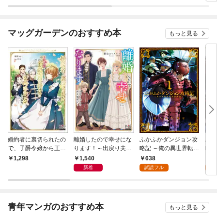
MIC【分冊版】 1巻
MIC 1巻
ですか？もちろん捌け
回避
ます！～【電子版限定
ル）
書き下ろしSS付】
典S
マッグガーデンのおすすめ本
もっと見る
婚約者に裏切られたの
離婚したので幸せにな
ふかふかダンジョン攻
ふか
で、子爵令嬢から王妃
ります！～出戻り夫人
略記 ～俺の異世界転生
略記
付き侍女にジョブチェ
の商売繁盛記～【電子
冒険譚～ 1巻
冒険
1,540
638
1
1,298
ンジしてみた【電子版
版限定書き下ろしSS
巻
新着
試読フル
試
限定書き下ろしSS
付】
付】
青年マンガのおすすめ本
もっと見る