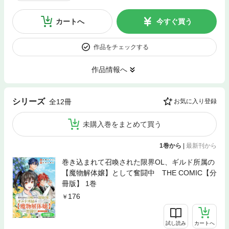
カートへ
今すぐ買う
作品をチェックする
作品情報へ
シリーズ
全12冊
お気に入り登録
未購入巻をまとめて買う
1巻から
|
最新刊から
巻き込まれて召喚された限界OL、ギルド所属の
【魔物解体嬢】として奮闘中 THE COMIC【分
冊版】 1巻
176
試し読み
カートへ