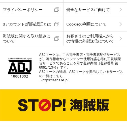
プライバシーポリシー
健全なサービスに向けて
dアカウント2段階認証とは
Cookieの利用について
海賊版に関する取り組みに
お客さまのご利用端末から
ついて
の情報の外部送信について
ABJマークは、この電子書店・電子書籍配信サービス
が、著作権者からコンテンツ使用許諾を得た正規版配
信サービスであることを示す登録商標（登録番号 第
6091713号）です。
ABJマークの詳細、ABJマークを掲示しているサービス
の一覧はこちら
→
https://aebs.or.jp/