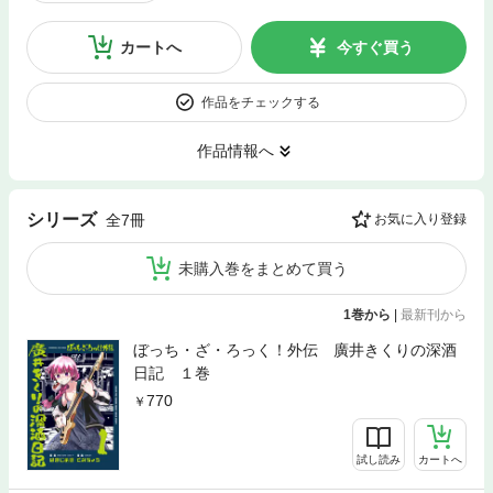
カートへ
今すぐ買う
作品をチェックする
作品情報へ
シリーズ
全7冊
お気に入り登録
未購入巻をまとめて買う
1巻から
|
最新刊から
ぼっち・ざ・ろっく！外伝 廣井きくりの深酒
日記 １巻
770
試し読み
カートへ