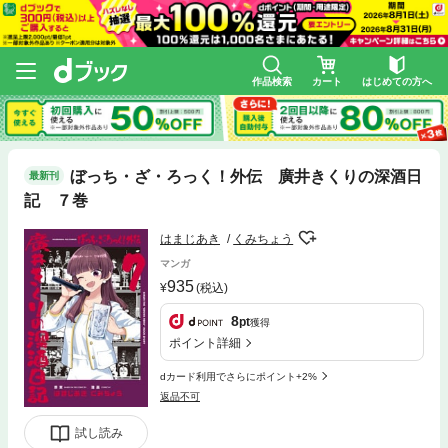
作品検索
カート
はじめての方へ
ぼっち・ざ・ろっく！外伝 廣井きくりの深酒日
最新刊
記 ７巻
はまじあき
くみちょう
マンガ
935
(税込)
8
pt
獲得
ポイント詳細
dカード利用でさらにポイント+2%
返品不可
試し読み