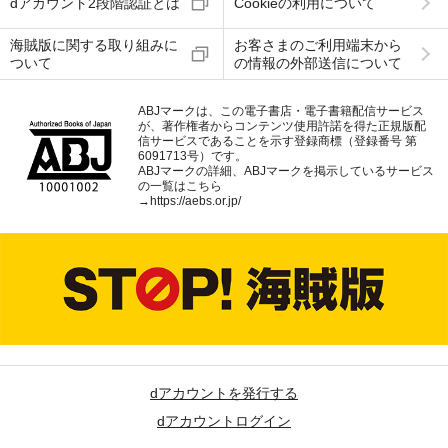
dアカウント2段階認証とは
Cookieの利用について
海賊版に関する取り組みに
お客さまのご利用端末から
ついて
の情報の外部送信について
ABJマークは、この電子書店・電子書籍配信サービス
が、著作権者からコンテンツ使用許諾を得た正規版配
信サービスであることを示す登録商標（登録番号 第
6091713号）です。
ABJマークの詳細、ABJマークを掲示しているサービス
の一覧はこちら
→
https://aebs.or.jp/
dアカウントを発行する
dアカウントログイン