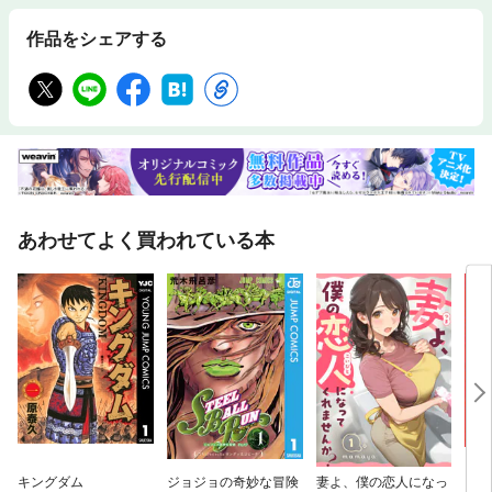
作品をシェアする
あわせてよく買われている本
キングダム
ジョジョの奇妙な冒険
妻よ、僕の恋人になっ
よわ