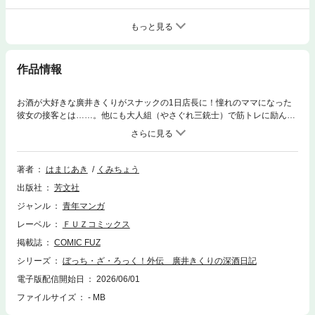
もっと見る
作品情報
お酒が大好きな廣井きくりがスナックの1日店長に！憧れのママになった
彼女の接客とは……。他にも大人組（やさぐれ三銃士）で筋トレに励んだ
り、イライザのコスプレ撮影に協力したり、志麻脱退の危機（!?）に右往
左往したり、寝過ごして奇妙な駅に辿り着いたり、西新宿を散策したりー
ー。いろいろあった全国ツアー仙台編も収録。大人気漫画『ぼっち・ざ・
ろっく！』初の公式スピンオフ第7巻!!
著者
はまじあき
くみちょう
出版社
芳文社
ジャンル
青年マンガ
レーベル
ＦＵＺコミックス
掲載誌
COMIC FUZ
シリーズ
ぼっち・ざ・ろっく！外伝 廣井きくりの深酒日記
電子版配信開始日
2026/06/01
ファイルサイズ
- MB