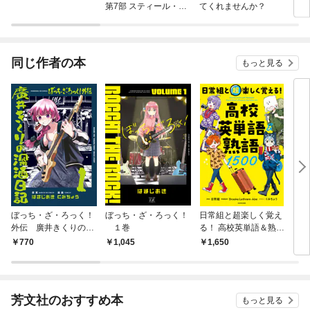
第7部 スティール・ボ
てくれませんか？
ール・ラン
同じ作者の本
もっと見る
ぼっち・ざ・ろっく！
ぼっち・ざ・ろっく！
日常組と超楽しく覚え
B.B
外伝 廣井きくりの深
１巻
る！ 高校英単語＆熟語
酒日記 １巻
１５００
770
1,045
1,650
6
芳文社のおすすめ本
もっと見る