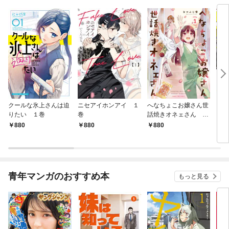
クールな氷上さんは迫
ニセアイホンアイ １
へなちょこお嬢さん世
うち
りたい １巻
巻
話焼きオネェさん １
レ配
巻
880
880
880
8
青年マンガのおすすめ本
もっと見る