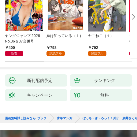
ヤングジャンプ 2026
妹は知っている（１）
ヤニねこ（１）
モー
No.36＆37合併号
6・3
日発
400
792
792
4
新着
試読フル
試読フル
新刊配信予定
ランキング
キャンペーン
無料
漫画無料試し読みならdブック
青年マンガ
ぼっち・ざ・ろっく！外伝 廣井きく