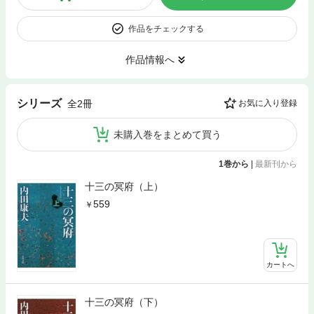
作品をチェックする
作品情報へ
シリーズ
全2冊
お気に入り登録
未購入巻をまとめて買う
1巻から
|
最新刊から
十三の冥府（上）
559
カートへ
十三の冥府（下）