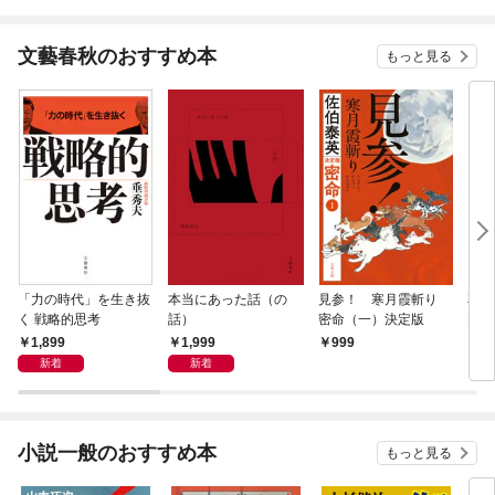
文藝春秋のおすすめ本
もっと見る
「力の時代」を生き抜
本当にあった話（の
見参！ 寒月霞斬り
耳袋
く 戦略的思考
話）
密命（一）決定版
大凶
1,899
1,999
999
7
新着
新着
小説一般のおすすめ本
もっと見る