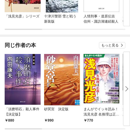
「浅見光彦」シリーズ
十津川警部 雪と戦う
人情刑事・道原伝吉
ボデ
新装版
信州・諏訪湖連続殺人
悟
同じ作者の本
もっと見る
「須磨明石」殺人事件
砂冥宮 決定版
まんがでイッキ読み！
城崎
【決定版】
浅見光彦 名推理は正
版】
義！ SP
880
990
770
9