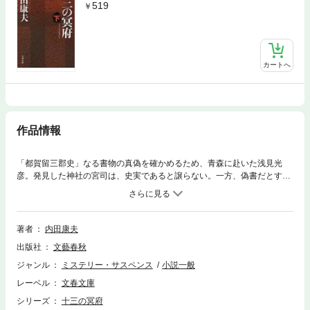
519
カートへ
作品情報
「都賀留三郡史」なる書物の真偽を確かめるため、青森に赴いた浅見光
彦。発見した神社の宮司は、史実であると譲らない。一方、偽書だとする
人々の死。「アラハバキ神」の祟りなのか。そして、またお遍路の女性が
殺された。神をも嘲笑うような人間の底なしの業に翻弄される光彦……。
長篇旅情ミステリーの傑作。著者による書き下ろし自作解説もつきます。
著者
内田康夫
出版社
文藝春秋
ジャンル
ミステリー・サスペンス
小説一般
レーベル
文春文庫
シリーズ
十三の冥府