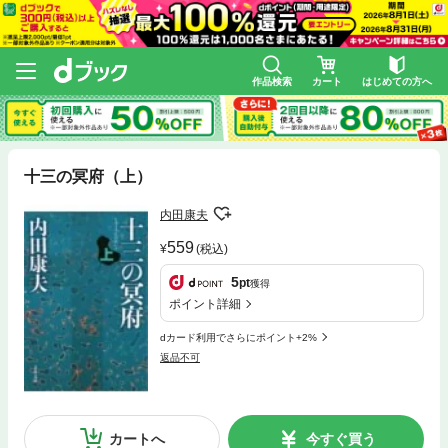
作品検索
カート
はじめての方へ
十三の冥府（上）
内田康夫
559
(税込)
5
pt
獲得
ポイント詳細
dカード利用でさらにポイント+2%
返品不可
カートへ
今すぐ買う