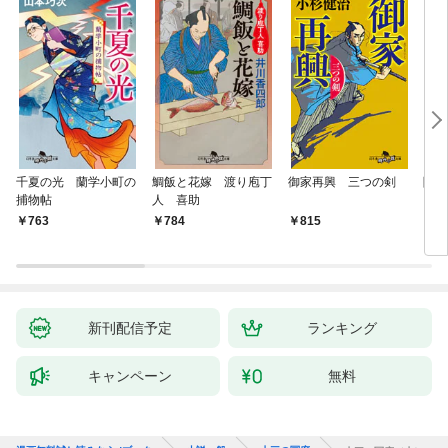
千夏の光 蘭学小町の
鯛飯と花嫁 渡り庖丁
御家再興 三つの剣
降格
捕物帖
人 喜助
763
784
815
7
新刊配信予定
ランキング
キャンペーン
無料