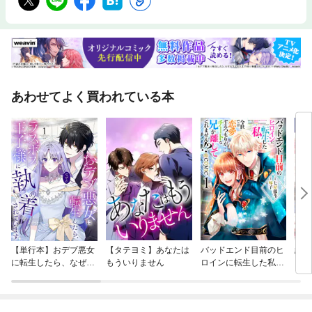
あわせてよく買われている本
【単行本】おデブ悪女
【タテヨミ】あなたは
バッドエンド目前のヒ
結界
に転生したら、なぜか
もういりません
ロインに転生した私、
ラスボス王子様に執着
今世では恋愛するつも
されています
りがチートな兄が離し
てくれません！？@C