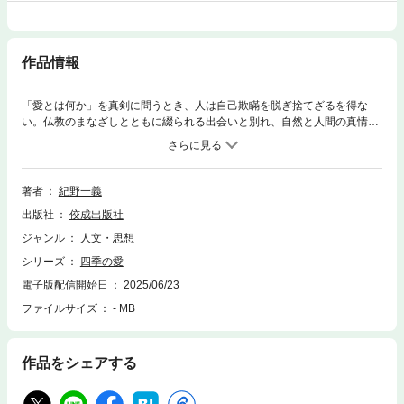
作品情報
「愛とは何か」を真剣に問うとき、人は自己欺瞞を脱ぎ捨てざるを得な
い。仏教のまなざしとともに綴られる出会いと別れ、自然と人間の真情。
その四季折々に滲む慈しみと孤独の中に、読む者の心を静かに揺さぶる、
魂の随筆集。あなたの愛の定義が更新される一冊。
著者
紀野一義
出版社
佼成出版社
ジャンル
人文・思想
シリーズ
四季の愛
電子版配信開始日
2025/06/23
ファイルサイズ
- MB
作品をシェアする