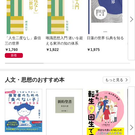
「人生二度なし」森信
唯識思想入門 迷いを超
日蓮の世界 仏典を知る
〈問
三の世界
える東洋の知の体系
禅僧
1,760
1,922
1,975
1,
新着
人文・思想のおすすめ本
もっと見る