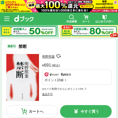
作品検索
カート
はじめての方へ
禁断
最新刊
明野照葉
691
(税込)
6
pt
獲得
ポイント詳細
dカード利用でさらにポイント+2%
返品不可
カートへ
今すぐ買う