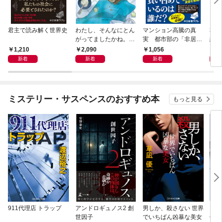
君主で読み解く世界史
わたし、そんなにとん
マンション高騰の真
私と
がってましたかね。
実 都市部の「非居住
紀 
獅子座、Ａ型、丙午は
化」が街を壊す
ヤが
1,210
2,090
1,056
1,
めぐる
新着
新着
新着
ミステリー・サスペンスのおすすめ本
もっと見る
911代理店 トラップ
アンドロギュノス2 創
男しか、殺さない 世界
スー
世因子
でいちばん凶暴な美女
件〈