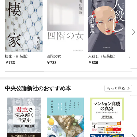
棲家（新装版）
四階の女
人殺し（新装版）
黒白
733
733
836
1,
中央公論新社のおすすめ本
もっと見る