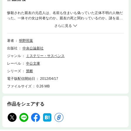
惨殺された親友の元恋人は、名前も住まいも偽っていた正体不明の人物だ
った。一体その女は何者なのか。親友の死と関わっているのか。謎を追う
うち、邦彦はいつしか女に惹かれていく。その危険な愛の先にあるもの
は……！？ 渾身の長篇サスペンス。
著者
明野照葉
出版社
中央公論新社
ジャンル
ミステリー・サスペンス
レーベル
中公文庫
シリーズ
禁断
電子版配信開始日
2012/04/17
ファイルサイズ
0.26 MB
作品をシェアする