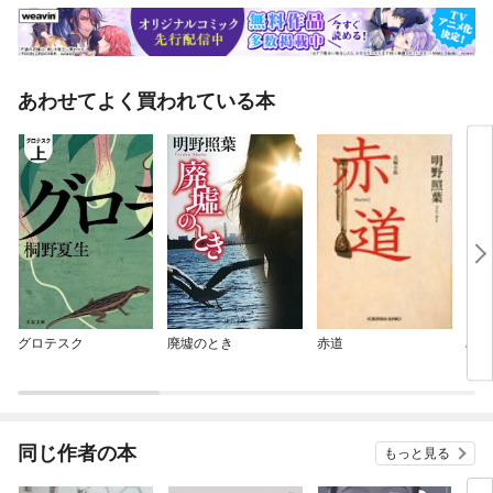
あわせてよく買われている本
グロテスク
廃墟のとき
赤道
みが
同じ作者の本
もっと見る