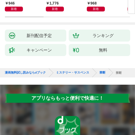
946
1,776
968
9
新着
新着
新着
新刊配信予定
ランキング
キャンペーン
無料
漫画無料試し読みならdブック
ミステリー・サスペンス
禁断
禁断
アプリならもっと便利で快適に！