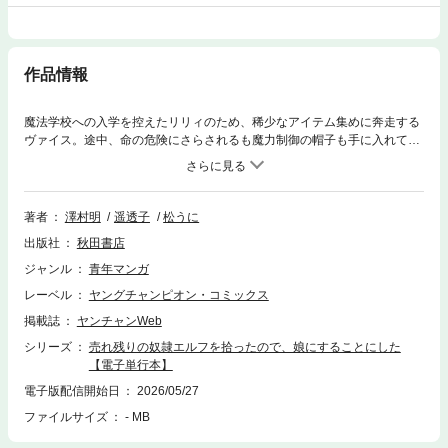
作品情報
魔法学校への入学を控えたリリィのため、稀少なアイテム集めに奔走する
ヴァイス。途中、命の危険にさらされるも魔力制御の帽子も手に入れて、
入学式の準備は万全！ だけどジークリンデが突然リリィの“母親役”に名
乗り出る。一方、リリィは立派な魔法使いを目指して、苦手な野菜を頑張
って食べたり、ひとりで登下校をしたりと少しずつ成長をしていく。そん
なリリィが愛おしくも心配でたまらないヴァイスだけど……!?
著者
澤村明
遥透子
松うに
出版社
秋田書店
ジャンル
青年マンガ
レーベル
ヤングチャンピオン・コミックス
掲載誌
ヤンチャンWeb
シリーズ
売れ残りの奴隷エルフを拾ったので、娘にすることにした
【電子単行本】
電子版配信開始日
2026/05/27
ファイルサイズ
- MB