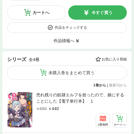
カートへ
今すぐ買う
作品をチェックする
作品情報へ
シリーズ
全4冊
お気に入り登録
未購入巻をまとめて買う
1巻から
|
最新刊から
売れ残りの奴隷エルフを拾ったので、娘にする
ことにした【電子単行本】 1
880
440
1冊無料
カートへ