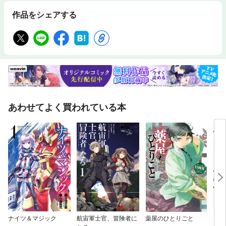
作品をシェアする
あわせてよく買われている本
ナイツ＆マジック
航宙軍士官、冒険者に
薬屋のひとりごと
凶乱