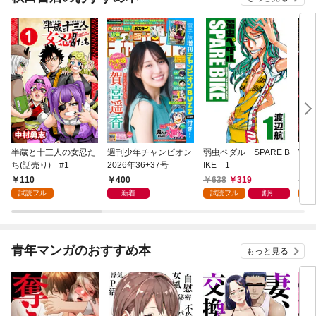
半蔵と十三人の女忍た
週刊少年チャンピオン
弱虫ペダル SPARE B
WO
ち(話売り) #1
2026年36+37号
IKE 1
コ 
110
400
638
319
7
試読フル
新着
試読フル
割引
試
青年マンガのおすすめ本
もっと見る