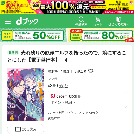
作品検索
カート
はじめての方へ
売れ残りの奴隷エルフを拾ったので、娘にするこ
最新刊
とにした【電子単行本】 4
澤村明
遥透子
他1名
マンガ
880
(税込)
8
pt
獲得
ポイント詳細
dカード利用でさらにポイント+2%
返品不可
試し読み