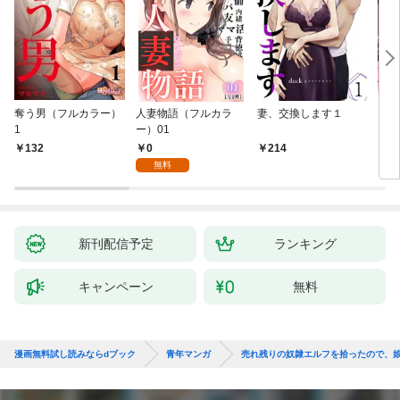
奪う男（フルカラー）
人妻物語（フルカラ
妻、交換します１
ごめ
1
ー）01
ない
0
132
214
1
無料
新刊配信予定
ランキング
キャンペーン
無料
漫画無料試し読みならdブック
青年マンガ
売れ残りの奴隷エルフを拾ったので、