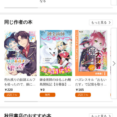
なる
ン 
神殺
る無
同じ作者の本
もっと見る
売れ残りの奴隷エルフ
錬金術師のゆるふわ離
ハズレスキル『おもい
売れ
を拾ったので、娘にす
島開拓記【分冊版】
だす』で記憶を取り戻
を拾
ることにした(話売り)
（コミック） １話
した大賢者【分冊版】
るこ
220
0
165
8
#1
1
行本
試読フル
無料
試読フル
試
秋田書店のおすすめ本
もっと見る