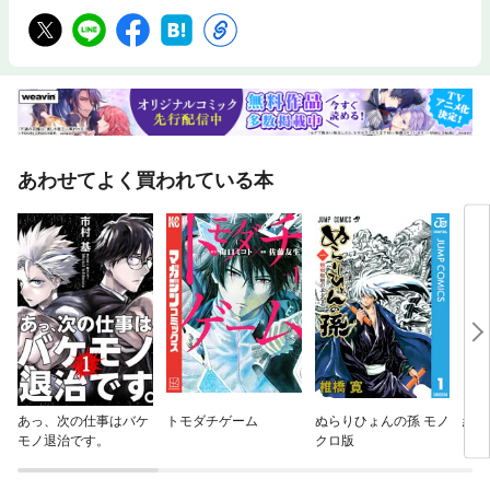
あわせてよく買われている本
あっ、次の仕事はバケ
トモダチゲーム
ぬらりひょんの孫 モノ
結界
モノ退治です。
クロ版