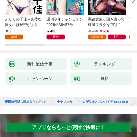
ふたりの千佳～完璧な
週刊少年チャンピオン
悪役貴族が開き直って
弱虫
彼女には秘密がありま
2026年36+37号
破滅フラグを“実力”で
IKE
した(1)
叩き折っていたら、い
0
400
770
616
6
つの間にかヒロイン達
無料
新着
試読増量
割引
試
から英雄視されるよう
になった件（コミッ
ク） 1巻
新刊配信予定
ランキング
キャンペーン
無料
漫画無料試し読みならdブック
少年マンガ
ロザリオとバンパイア season II
アプリならもっと便利で快適に！