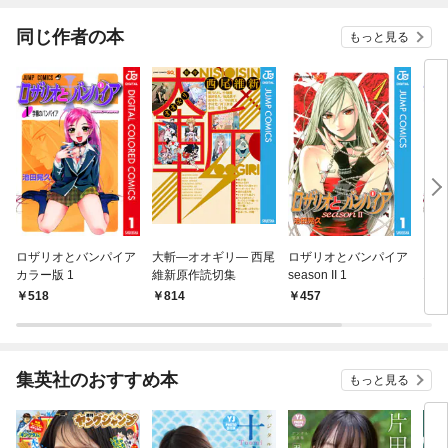
同じ作者の本
もっと見る
ロザリオとバンパイア
大斬―オオギリ― 西尾
ロザリオとバンパイア
ロザ
カラー版 1
維新原作読切集
season II 1
1
518
814
457
4
集英社のおすすめ本
もっと見る