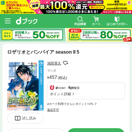
作品検索
カート
はじめての方へ
ロザリオとバンパイア season II 5
池田晃久
マンガ
457
(税込)
4
pt
獲得
ポイント詳細
dカード利用でさらにポイント+2%
返品不可
試し読み