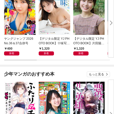
ヤングジャンプ 2026
【デジタル限定 YJ PH
【デジタル限定 YJ PH
【デ
No.36＆37合併号
OTO BOOK】十味写真
OTO BOOK】片田陽依
OT
集「続・『ぽみ』！？
写真集「羽色日和」
写真
400
1,320
1,320
1,
どこでもトレイン・ベ
リ」
新着
新着
新着
トナム篇」
少年マンガのおすすめ本
もっと見る