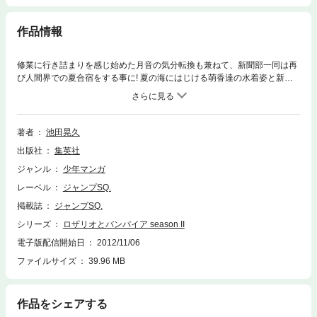
作品情報
修業に行き詰まりを感じ始めた月音の気分転換も兼ねて、新聞部一同は再
び人間界での夏合宿をする事に! 夏の海にはじける萌香達の水着姿と新た
な出会い! だが、そこには御伽の国の黒い影も忍び寄っていた――。
著者
池田晃久
出版社
集英社
ジャンル
少年マンガ
レーベル
ジャンプSQ.
掲載誌
ジャンプSQ.
シリーズ
ロザリオとバンパイア season II
電子版配信開始日
2012/11/06
ファイルサイズ
39.96 MB
作品をシェアする