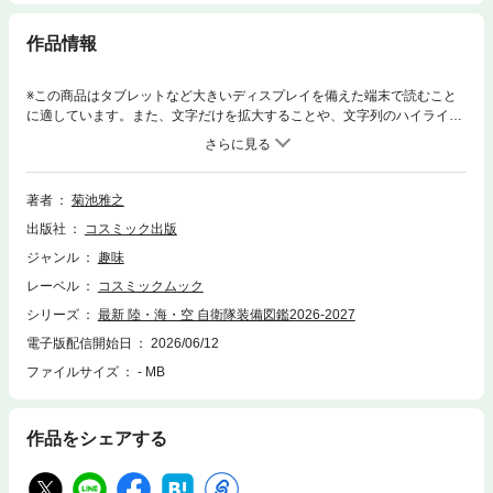
作品情報
※この商品はタブレットなど大きいディスプレイを備えた端末で読むこと
に適しています。また、文字だけを拡大することや、文字列のハイライ
ト、検索、辞書の参照、引用などの機能が使用できません。自衛隊の
「今」を激写！予想できない世界情勢にどう対応していくのか？取材に明
け暮れる著者ならではの迫力フォト＆レポートが満載！・最新装備情報
F-35B、いずも、25式高速滑空弾…・自衛隊密着ルポ フィリピン「バリ
著者
菊池雅之
タカン26」 日米共同「アイアンフィスト26」…・充実のコラム群 など
出版社
コスミック出版
など
ジャンル
趣味
レーベル
コスミックムック
シリーズ
最新 陸・海・空 自衛隊装備図鑑2026-2027
電子版配信開始日
2026/06/12
ファイルサイズ
- MB
作品をシェアする