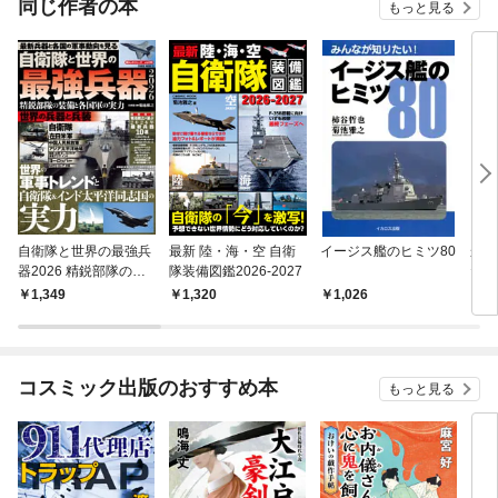
同じ作者の本
もっと見る
自衛隊と世界の最強兵
最新 陸・海・空 自衛
イージス艦のヒミツ80
かっ
器2026 精鋭部隊の装
隊装備図鑑2026-2027
たい
備と各国軍の実力
しゃ
1,349
1,320
1,026
1,
コスミック出版のおすすめ本
もっと見る