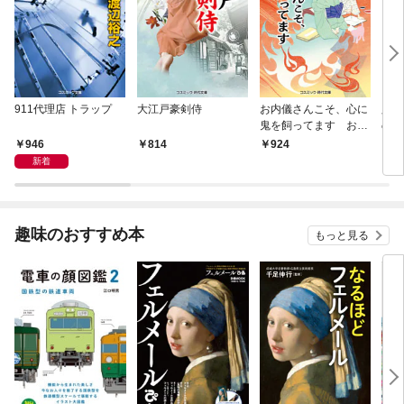
911代理店 トラップ
大江戸豪剣侍
お内儀さんこそ、心に
必殺
鬼を飼ってます おけ
の弦
いの戯作手帖
946
814
924
8
新着
趣味のおすすめ本
もっと見る