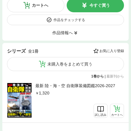
カートへ
今すぐ買う
作品をチェックする
作品情報へ
シリーズ
全1冊
お気に入り登録
未購入巻をまとめて買う
1巻から
|
最新刊から
最新 陸・海・空 自衛隊装備図鑑2026-2027
1,320
試し読み
カートへ