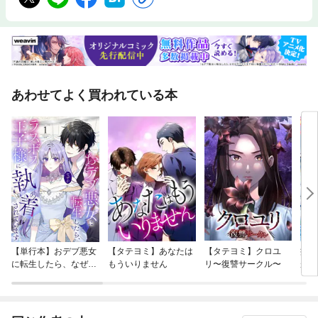
あわせてよく買われている本
【単行本】おデブ悪女
【タテヨミ】あなたは
【タテヨミ】クロユ
病弱
に転生したら、なぜか
もういりません
リ〜復讐サークル〜
が、
ラスボス王子様に執着
ぎて
されています
たち
ね！