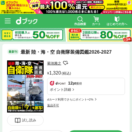
作品検索
カート
はじめての方へ
最新 陸・海・空 自衛隊装備図鑑2026-2027
最新刊
菊池雅之
1,320
(税込)
12
pt
獲得
ポイント詳細
dカード利用でさらにポイント+2%
返品不可
試し読み