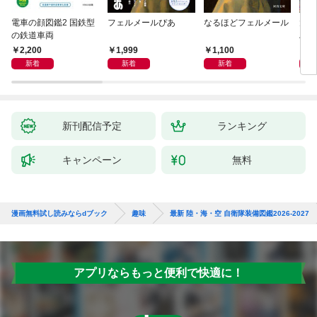
電車の顔図鑑2 国鉄型
フェルメールぴあ
なるほどフェルメール
大人
の鉄道車両
ハン
2,200
1,999
1,100
1,
新着
新着
新着
新刊配信予定
ランキング
キャンペーン
無料
漫画無料試し読みならdブック
趣味
最新 陸・海・空 自衛隊装備図鑑2026-2027
アプリならもっと便利で快適に！