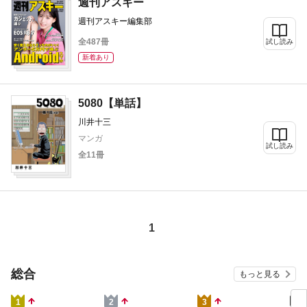
週刊アスキー
週刊アスキー編集部
全487冊
試し読み
新着あり
5080【単話】
川井十三
マンガ
試し読み
全11冊
1
総合
もっと見る
4
1
2
3