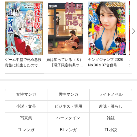
片田
ゲーム中盤で死ぬ悪役
妹は知っている（８）
ヤングジャンプ 2026
聖に
貴族に転生したので、
【電子限定特典つ
No.36＆37合併号
りの
外れスキル【テイム】
き】
を駆使して最強を目指
してみた（７）
女性マンガ
男性マンガ
ライトノベル
小説・文芸
ビジネス・実用
趣味・暮らし
写真集
ハーレクイン
雑誌
TLマンガ
BLマンガ
TL小説