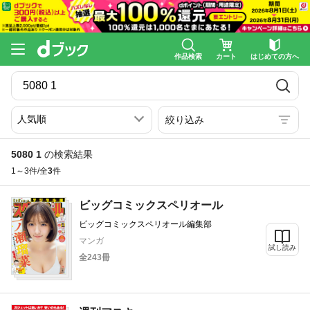
作品検索
カート
はじめての方へ
絞り込み
5080 1
の検索結果
1～3件/全
3
件
ビッグコミックスペリオール
ビッグコミックスペリオール編集部
マンガ
試し読み
全243冊