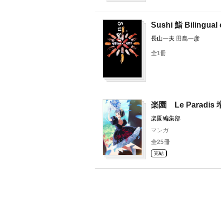
Sushi 鮨 Bilingual 
長山一夫 田島一彦
全1冊
楽園 Le Paradis
楽園編集部
マンガ
全25冊
完結