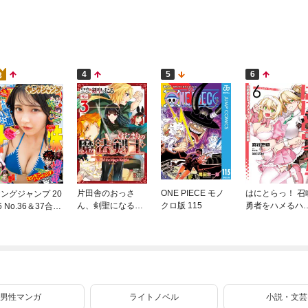
4
5
6
3
片田舎のおっさ
ONE PIECE モノ
はにとらっ！ 召
ングジャンプ 20
ん、剣聖になる外
クロ版 115
勇者をハメるハ
6 No.36＆37合併
伝 はじまりの魔
ートラップ包囲
号
法剣士 3巻
網 6
男性マンガ
ライトノベル
小説・文芸