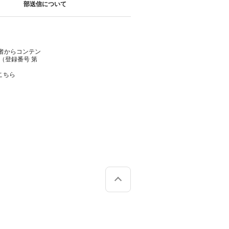
部送信について
者からコンテン
（登録番号 第
こちら