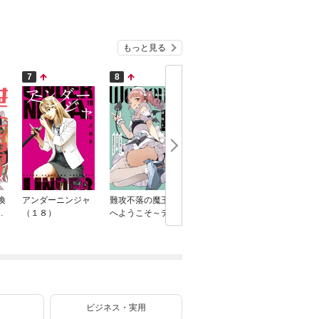
もっと見る
7
8
9
10
喚
アンダーニンジャ
難攻不落の魔王城
悪役貴族が開き直
かたわれ
ニ
（１８）
へようこそ～デバ
って破滅フラグ
装する理
フは不要と勇者パ
を“実力”で叩き折
ック） 6
ーティーを追い出
っていたら、いつ
された黒魔導士、
の間にかヒロイン
魔王軍の最高幹部
達から英雄視され
に迎えられる～ 13
るようになった件
巻
（コミック） 2巻
ビジネス・実用