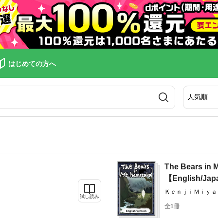
はじめての方へ
The Bears in
【English/Jap
ＫｅｎｊｉＭｉｙａｚａｗａ
試し読み
ｓｕｔｏｓｈｉＫａ
全1冊
ｓａｋｉ