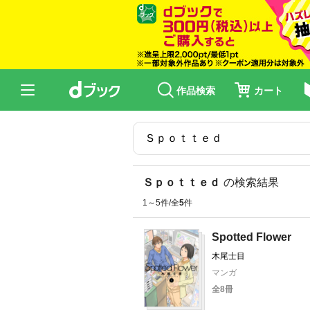
作品検索
カート
Ｓｐｏｔｔｅｄ
の検索結果
1～5件/全
5
件
Spotted Flower
木尾士目
マンガ
全8冊