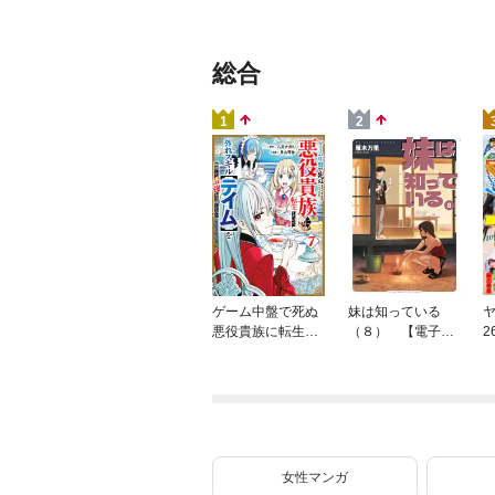
総合
1
2
ゲーム中盤で死ぬ
妹は知っている
ヤ
悪役貴族に転生し
（８） 【電子限
2
たので、外れスキ
定特典つき】
ル【テイム】を駆
使して最強を目指
してみた（７）
女性マンガ