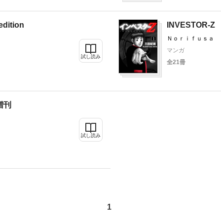
edition
INVESTOR-Z
Ｎｏｒｉｆｕｓａ 
マンガ
試し読み
全21冊
 増刊
試し読み
1