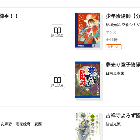
如律令！！
少年陰陽師【
結城光流 空倉シキ
マンガ
試し読み
全66冊
無料あり
夢売り童子陰
日向真幸来
全1冊
試し読み
吉祥寺よろず怪
 友麻碧 雨壱絵穹 夏西
結城光流