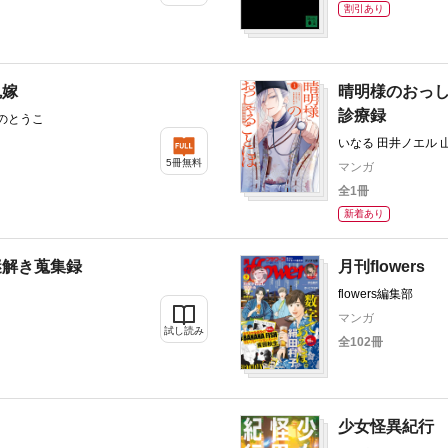
割引あり
鬼嫁
晴明様のおっ
診療録
しのとうこ
いなる 田井ノエル 
5冊無料
マンガ
全1冊
新着あり
謎解き蒐集録
月刊flowers
flowers編集部
マンガ
試し読み
全102冊
少女怪異紀行