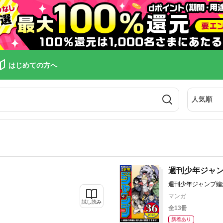
はじめての方へ
週刊少年ジャ
週刊少年ジャンプ編
マンガ
試し読み
全13冊
新着あり