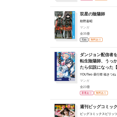
双星の陰陽師
助野嘉昭
マンガ
全35冊
完結
無料あり
ダンジョン配信者
転生陰陽師、うっ
たら伝説になった
YOUTwo 昼行燈 福きつね
マンガ
全23冊
新着あり
無料あり
週刊ビッグコミッ
ビッグコミックスピリッ