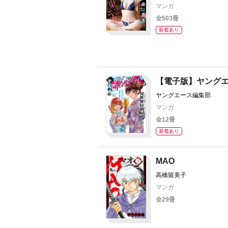
マンガ
全503冊
新着あり
【電子版】ヤング
ヤングエース編集部
マンガ
全12冊
新着あり
MAO
高橋留美子
マンガ
全29冊