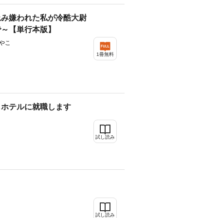
忌み嫌われた私が冷酷大尉
で～【単行本版】
やこ
1冊無料
しホテルに就職します
試し読み
試し読み