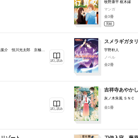
牧野康平 枢木縁
マンガ
全3冊
完結
スメラギガタ
橋葉介 恒川光太郎 京極夏
宇野朴人
 押切蓮介 近藤史恵 小松
ノベル
試し読み
松村進吉 東雅夫 加門七
全2冊
吉祥寺あやか
灰ノ木朱風 ＳＮＣ
全1冊
試し読み
トリゾート
刀伊入寇 藤