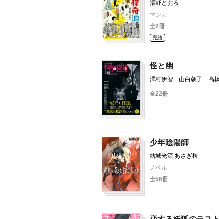
清野とおる
マンガ
全2冊
完結
怪と幽
澤村伊智 山白朝子 高
彦 諸星大二郎 荒俣宏
全22冊
和彦 乙一 波津彬子 
海 有栖川有栖
少年陰陽師
結城光流 あさぎ桜
ノベル
全56冊
恋する妖狐のラス