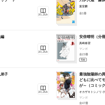
葉室麟
全1冊
試し読み
狼編
安倍晴明（分
真崎春望
マンガ
試し読み
全23冊
完結
鬼弟子
最強陰陽師の異
どもに比べて
が～（コミック
オカザキトシノリ 
試し読み
マンガ
全47冊