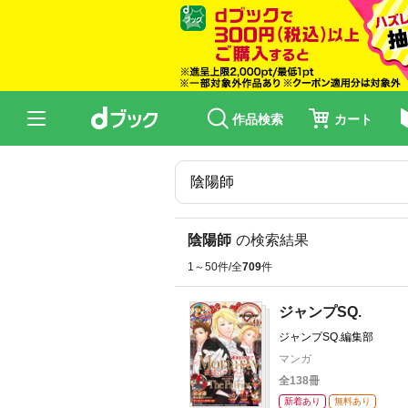
作品検索
カート
陰陽師
の検索結果
1～50件/全
709
件
ジャンプSQ.
ジャンプSQ.編集部
マンガ
全138冊
新着あり
無料あり