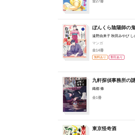
全27冊
ぼんくら陰陽師の
遠野由来子 秋田みやび 
マンガ
全14冊
無料あり
割引あり
九軒探偵事務所の
織都 條
全1冊
東京怪奇酒