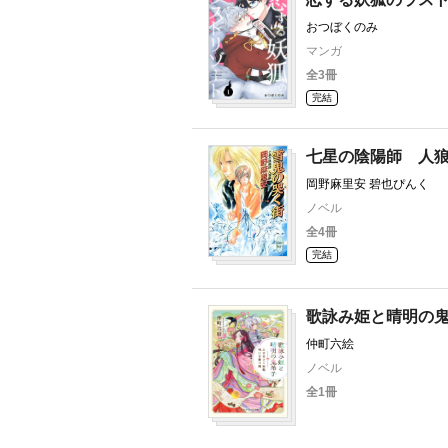
おつぼくのみ
マンガ
全3冊
完結
七星の陰陽師 人
岡野麻里安 碧也ぴんく
ノベル
全4冊
完結
歌詠み姫と晴明の
仲町六絵
ノベル
全1冊