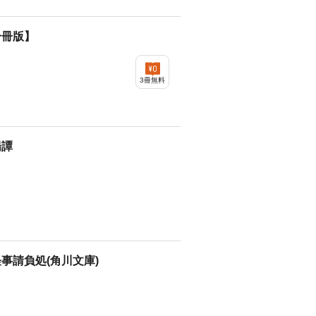
分冊版】
ジ
3冊無料
陽譚
事請負処(角川文庫)