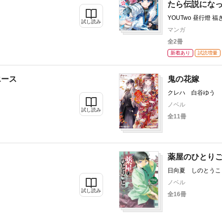
たら伝説にな
YOUTwo 昼行燈 
試し読み
マンガ
全2冊
新着あり
試読増量
エース
鬼の花嫁
クレハ 白谷ゆう
ノベル
試し読み
全11冊
薬屋のひとり
日向夏 しのとうこ
ノベル
試し読み
全16冊