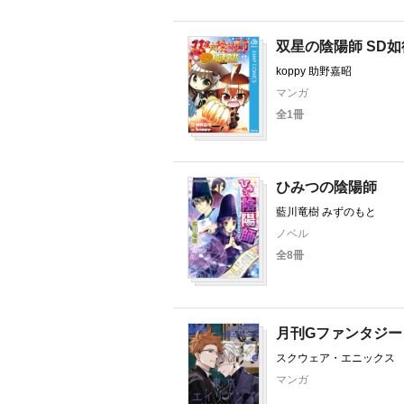
双星の陰陽師 SD
koppy 助野嘉昭
マンガ
全1冊
ひみつの陰陽師
藍川竜樹 みずのもと
ノベル
全8冊
月刊Gファンタジー
スクウェア・エニックス
七 佐島勤
マンガ