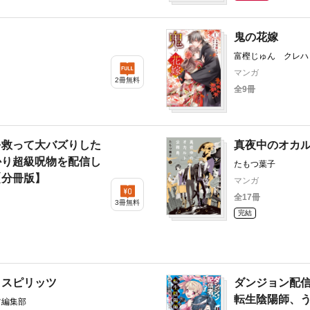
鬼の花嫁
富樫じゅん クレハ
マンガ
2冊無料
全9冊
を救って大バズりした
真夜中のオカ
かり超級呪物を配信し
たもつ葉子
【分冊版】
マンガ
全17冊
3冊無料
完結
クスピリッツ
ダンジョン配
転生陰陽師、
ツ編集部