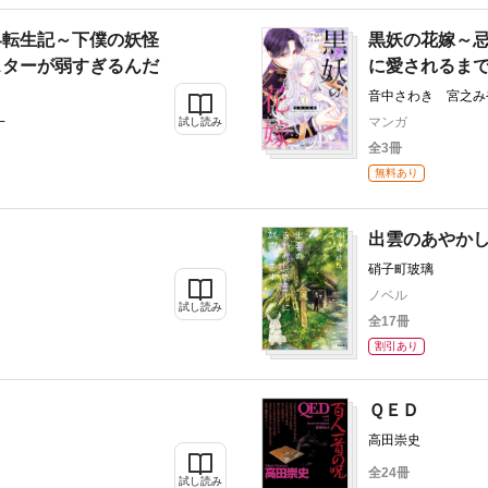
界転生記～下僕の妖怪
黒妖の花嫁～
スターが弱すぎるんだ
に愛されるま
音中さわき 宮之み
一
マンガ
試し読み
全3冊
無料あり
出雲のあやか
硝子町玻璃
ノベル
試し読み
全17冊
割引あり
ＱＥＤ
高田崇史
全24冊
試し読み