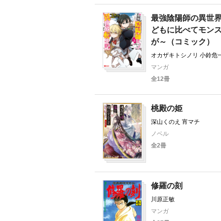
最強陰陽師の異世
どもに比べてモン
が～（コミック）
オカザキトシノリ 小鈴危
マンガ
全12冊
桃殿の姫
深山くのえ 宵マチ
ノベル
全2冊
修羅の刻
川原正敏
マンガ