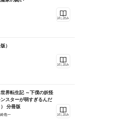
試し読み
冊版）
試し読み
世界転生記 ～下僕の妖怪
モンスターが弱すぎるんだ
） 分冊版
小鈴危一
試し読み