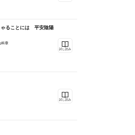
しゃることには 平安陰陽
山科章
試し読み
試し読み