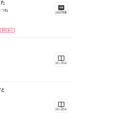
った
福きつね
試読増量
割引あり
試し読み
ごと
試し読み