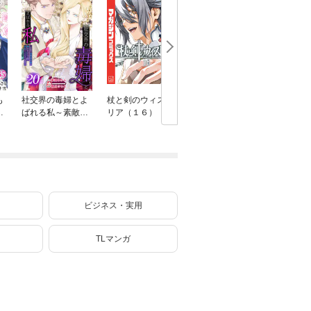
も
社交界の毒婦とよ
杖と剣のウィスト
魔女と傭兵（９）
転生した
私
ばれる私～素敵な
リア（１６）
子だった
し
辺境伯令息に腕を
ままに魔
折られたので、責
ます（２
任とってもらいま
す～［ばら売り］
第20話
ビジネス・実用
TLマンガ