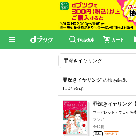
作品検索
カート
罪深きイヤリング
の検索結果
1～4件/全
4
件
罪深きイヤリング
マーガレット・ウェイ 松
マンガ
全12冊
完結
無料あり