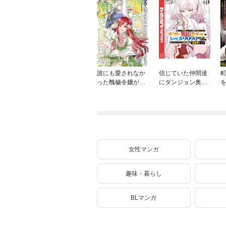
誰にも愛されなか
信じていた仲間達
った醜穢令嬢が幸
にダンジョン奥地
せになるまで 4
で殺されかけたが
ギフト『無限ガチ
ャ』でレベル９９
９９の仲間達を手
に入れて元パーテ
ィーメンバーと世
界に復讐＆『ざま
女性マンガ
ぁ！』します！
（２３）
趣味・暮らし
BLマンガ