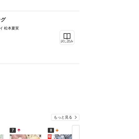
ング
イ 松本夏実
試し読み
もっと見る
7
8
9
10