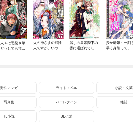
火の神さまの掃除
麗しの皇帝陛下の
授か離婚～一刻
町人Ａは悪役令嬢
人ですが、いつの
番に選ばれてしま
早く身籠って、
をどうしても救い
間にか花嫁として
ったのですが、ま
から解放してさ
たい ～どぶと空
溺愛されています
だ仕事がしたいの
あげます！65
と氷の姫君～１０
【単話】（５７）
で秘密です！ 3
【電子書店共通特
典イラスト付】
男性マンガ
ライトノベル
小説・文芸
写真集
ハーレクイン
雑誌
TL小説
BL小説