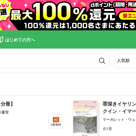
はじめての方へ
【分冊】
罪深きイヤリン
クイン・イマ
本夏実
マーガレット・ウェ
1冊無料
全1冊