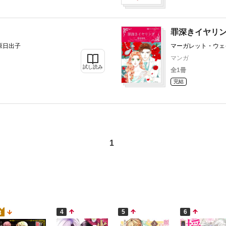
罪深きイヤリ
原日出子
マーガレット・ウェ
マンガ
試し読み
全1冊
完結
1
4
5
6
3