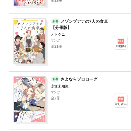
全12冊
メゾンプアナの7人の食卓
新着
【分冊版】
オトクニ
マンガ
1冊無料
全21冊
さよならプロローグ
新着
永塚未知流
マンガ
全2冊
試し読み