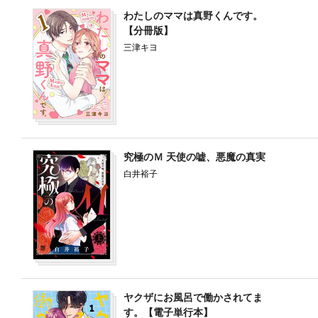
わたしのママは真野くんです。
【分冊版】
三津キヨ
マンガ
1冊無料
全27冊
究極のＭ 天使の嘘、悪魔の真実
白井裕子
ヤクザにお風呂で働かされてま
す。【電子単行本】