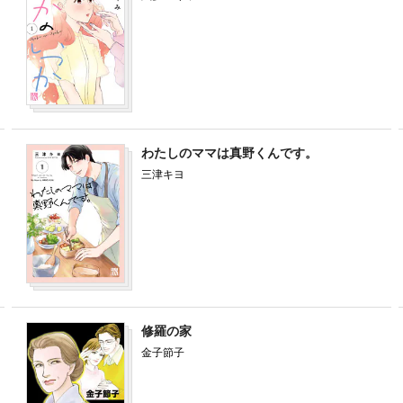
わたしのママは真野くんです。
三津キヨ
修羅の家
金子節子