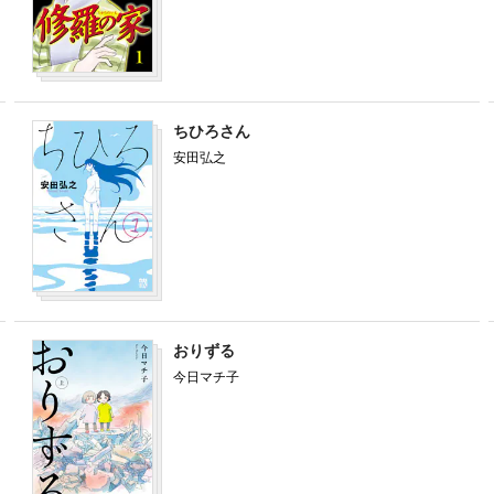
ちひろさん
安田弘之
おりずる
今日マチ子