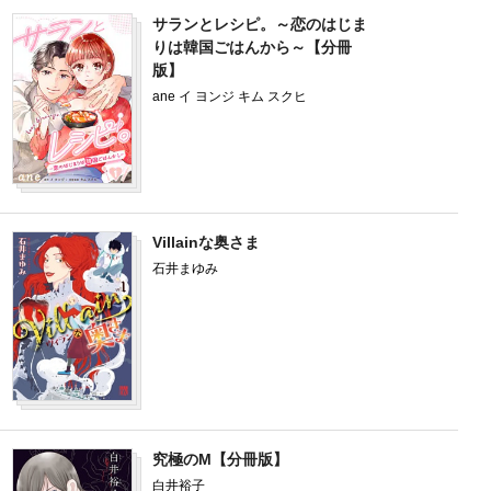
サランとレシピ。～恋のはじま
りは韓国ごはんから～【分冊
版】
ane イ ヨンジ キム スクヒ
Villainな奥さま
石井まゆみ
究極のM【分冊版】
白井裕子