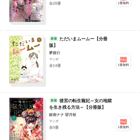
1冊無料
全28冊
ただいまムームー【分冊
新着
版】
夢路行
マンガ
1冊無料
全14冊
後宮の転生寵妃～女の地獄
新着
を生き残る方法～【分冊版】
銀南ナナ 望月桜
マンガ
1冊無料
全5冊