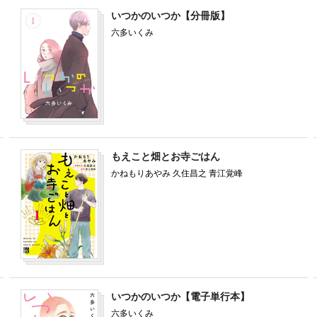
いつかのいつか【分冊版】
六多いくみ
もえこと畑とお寺ごはん
かねもりあやみ 久住昌之 青江覚峰
いつかのいつか【電子単行本】
六多いくみ