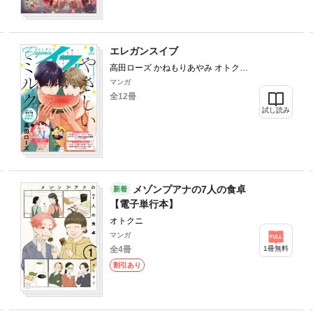
エレガンスイブ
高田ローズ かねもりあやみ オトクニ
いしかわひろこ 三津キヨ 増岡 たかし
マンガ
♂ 有永イネ 小山田容子 ane 永塚未知
全12冊
流 おがたちえ 小糸さよ 石井まゆみ 雨
試し読み
川みう トマトスープ
メゾンプアナの7人の食卓
新着
【電子単行本】
オトクニ
マンガ
1冊無料
全4冊
割引あり