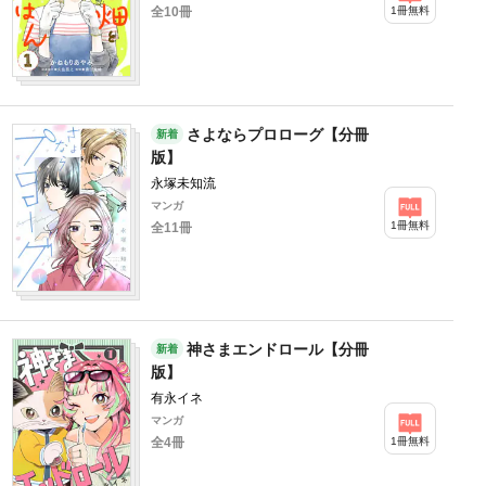
1冊無料
全10冊
さよならプロローグ【分冊
新着
版】
永塚未知流
マンガ
1冊無料
全11冊
神さまエンドロール【分冊
新着
版】
有永イネ
マンガ
1冊無料
全4冊