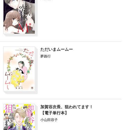
ただいまムームー
夢路行
加賀谷次長、狙われてます！
【電子単行本】
小山田容子