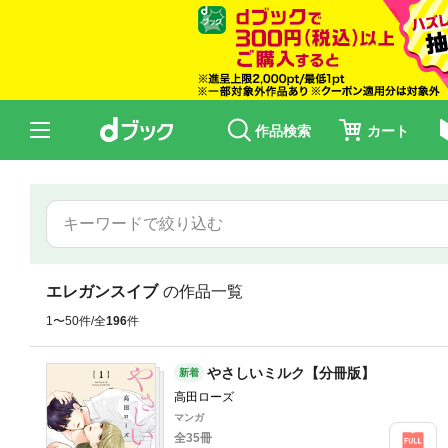
作品検索
カート
エレガンスイブ
の作品一覧
1〜50件/全
196
件
やさしいミルク【分冊版】
新着
高田ローズ
マンガ
全35冊