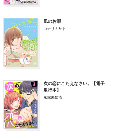
凪のお暇
コナリミサト
次の恋にこたえなさい。【電子
単行本】
永塚未知流