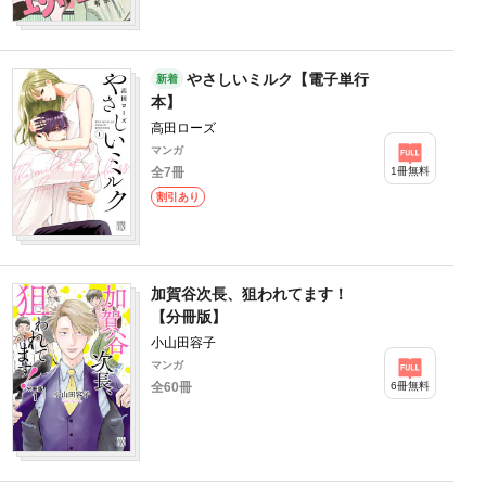
やさしいミルク【電子単行
新着
本】
高田ローズ
マンガ
1冊無料
全7冊
割引あり
加賀谷次長、狙われてます！
【分冊版】
小山田容子
マンガ
6冊無料
全60冊