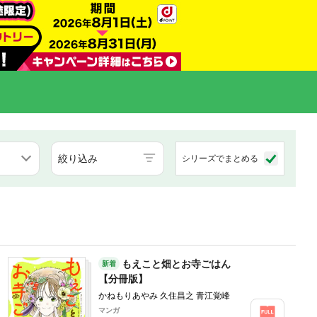
絞り込み
シリーズでまとめる
もえこと畑とお寺ごはん
新着
【分冊版】
かねもりあやみ 久住昌之 青江覚峰
マンガ