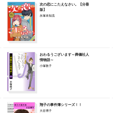
次の恋にこたえなさい。【分冊
版】
永塚未知流
おわるうございます～葬儀社人
情物語～
小塚敦子
翔子の事件簿シリーズ！！
大谷博子