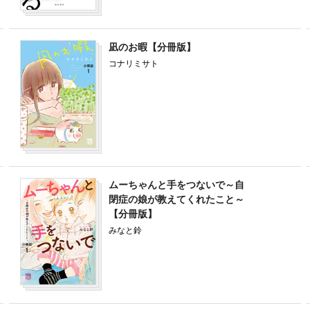
凪のお暇【分冊版】
コナリミサト
ムーちゃんと手をつないで～自
閉症の娘が教えてくれたこと～
【分冊版】
みなと鈴