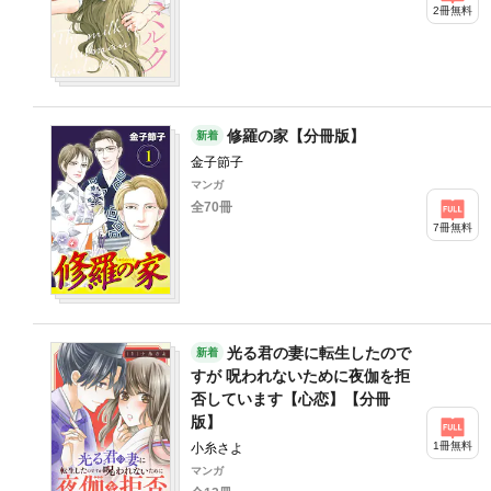
2冊無料
修羅の家【分冊版】
新着
金子節子
マンガ
全70冊
7冊無料
光る君の妻に転生したので
新着
すが 呪われないために夜伽を拒
否しています【心恋】【分冊
版】
1冊無料
小糸さよ
マンガ