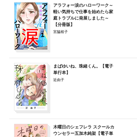
アラフォー涙のハローワーク～
軽い気持ちで仕事を始めたら家
庭トラブルに発展しました～
【分冊版】
宮脇裕子
まばゆいね、珠緒くん。【電子
単行本】
近由子
木曜日のシェフレラ スクールカ
ウンセラー五加木純架【電子単