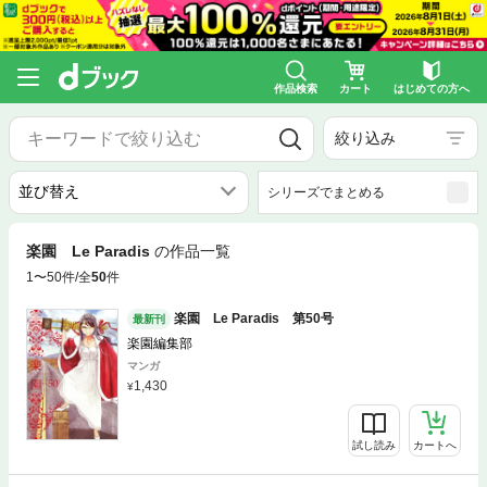
作品検索
カート
はじめての方へ
絞り込み
シリーズでまとめる
楽園 Le Paradis
の作品一覧
1〜50件/全
50
件
楽園 Le Paradis 第50号
最新刊
楽園編集部
マンガ
1,430
試し読み
カートへ