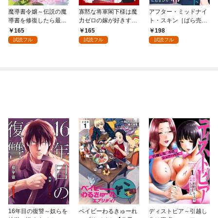
魔導書令嬢～伝説の魔
寡黙な将軍閣下様は魔
アフター・ミッドナイ
導書を修復したら最強
力ゼロの嫁が好きすぎ
ト・スキン［ばら売
の精霊が味方になりま
る～なぜか旦那様の心
り］ 第1話
165
165
198
した（クールな王弟殿
の声が聞こえます！？
試読フル
試読フル
試読フル
下がなぜかいつもそば
～［1話売り］ story0
にいます）～［ばら売
1
り］ 第1話
16年目の復讐～奴らを
ベイビーわるきゅーれ
ディストピア～引越し