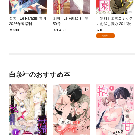
楽園 Le Paradis 増刊
楽園 Le Paradis 第
【無料】楽園コミック
2026年春増刊
50号
スお試し読み 2014秋
0
880
1,430
無料
白泉社のおすすめ本