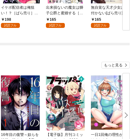
イケボ配信者は俺狙
出来損ないの魔女は獅
無自覚な天才少女は気
い！？［ばら売り］
子公爵と蜜婚する［ば
付かない[ばら売り]
第1話
ら売り］ 第1話
第1話
198
165
165
試読フル
試読フル
試読フル
もっと見る
16年目の復讐～奴らを
【電子版】月刊コミッ
一日1回俺の理性が負