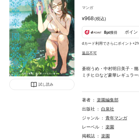
マンガ
968
(税込)
ポイン
8
pt
獲得
dカード利用でさらにポイント+2
返品不可
蒼樹うめ・中村明日美子・幾花
ミチヒロなど豪華レギュラー
フーカ「ハーモニー」共に第
試し読み
著者
楽園編集部
出版社
白泉社
ジャンル
青年マンガ
レーベル
楽園
掲載誌
楽園