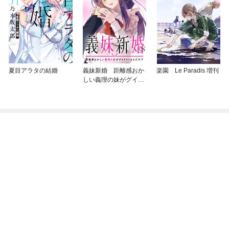
夏目アラタの結婚
義妹新婚 距離感おか
楽園 Le Paradis 増刊
しい義理の妹がグイグ
イくるんだが！？ 【連
載版】