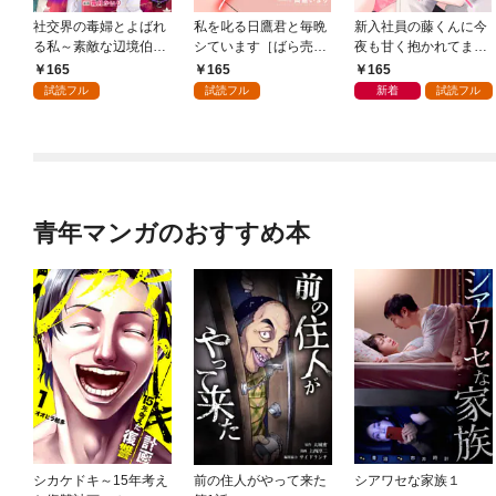
社交界の毒婦とよばれ
私を叱る日鷹君と毎晩
新入社員の藤くんに今
る私～素敵な辺境伯令
シています［ばら売
夜も甘く抱かれてます
息に腕を折られたの
り］ 第1話
［ばら売り］ 第1話
165
165
165
で、責任とってもらい
試読フル
試読フル
新着
試読フル
ます～［ばら売り］
第1話
青年マンガのおすすめ本
シカケドキ～15年考え
前の住人がやって来た
シアワセな家族１