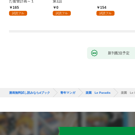
た復讐計画～１
第1話
165
0
154
試読フル
試読フル
試読フル
新刊配信予定
漫画無料試し読みならdブック
青年マンガ
楽園 Le Paradis
楽園 Le 