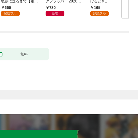
地獄に送るまで【電子
クフラッパー 2026年9
けるとき1
か
単行本版】１
月号
660
730
165
試読フル
新着
試読フル
無料