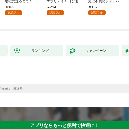
地獄に送るまで１
エブリデイ！ 【分冊
先は不貞のシェアハウ
版】 1
ス～１
165
214
132
試読フル
試読フル
試読フル
ランキング
キャンペーン
Paradis 第39号
アプリならもっと便利で快適に！