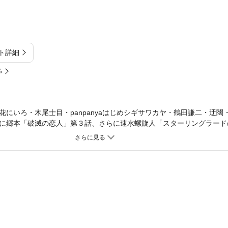
ト詳細
%
にいろ・木尾士目・panpanyaはじめシギサワカヤ・鶴田謙二・迂闊・ka
に郷本「破滅の恋人」第３話、さらに速水螺旋人「スターリングラード
２話掲載！