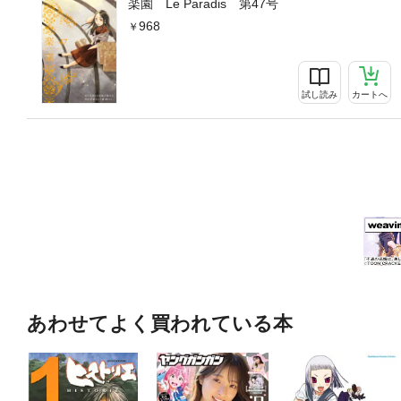
楽園 Le Paradis 第47号
968
試し読み
カートへ
あわせてよく買われている本