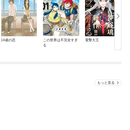
14歳の恋
この世界は不完全すぎ
電撃大王
る
もっと見る