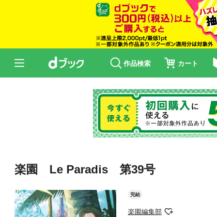
作品検索
カート
楽園 Le Paradis 第39号
完結
楽園編集部