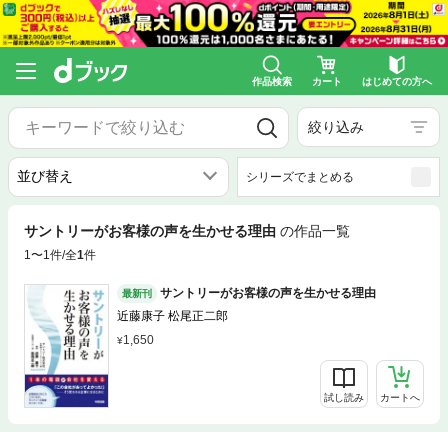
作品検索
カート
はじめての方へ
絞り込み
シリーズでまとめる
サントリーがお客様の声を生かせる理由
の作品一覧
1〜1件/全
1
件
サントリーがお客様の声を生かせる理由
最新刊
近藤康子 松尾正二郎
1,650
試し読み
カートへ