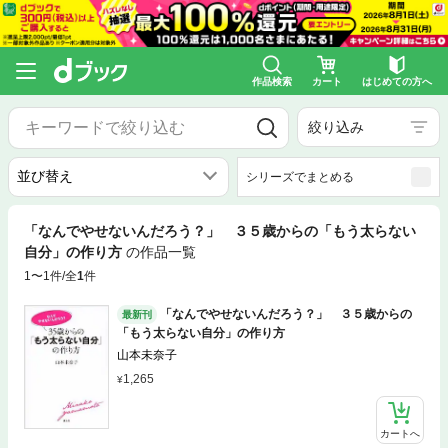
作品検索
カート
はじめての方へ
絞り込み
シリーズでまとめる
「なんでやせないんだろう？」 ３５歳からの「もう太らない
自分」の作り方
の作品一覧
1〜1件/全
1
件
「なんでやせないんだろう？」 ３５歳からの
最新刊
「もう太らない自分」の作り方
山本未奈子
1,265
カートへ