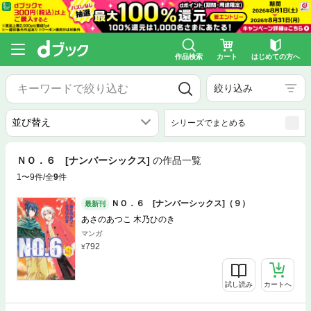
作品検索
カート
はじめての方へ
絞り込み
シリーズでまとめる
ＮＯ．６ [ナンバーシックス]
の作品一覧
1〜9件/全
9
件
ＮＯ．６ [ナンバーシックス]（９）
最新刊
あさのあつこ 木乃ひのき
マンガ
792
試し読み
カートへ