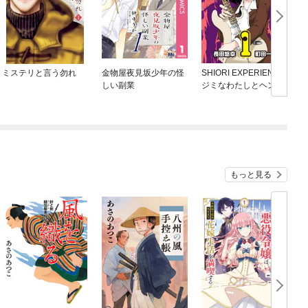
ミステリと言う勿れ
金物屋夜見坂少年の怪
SHIORI EXPERIENCE
しい副業
ジミなわたしとヘンな
おじさん
もっと見る