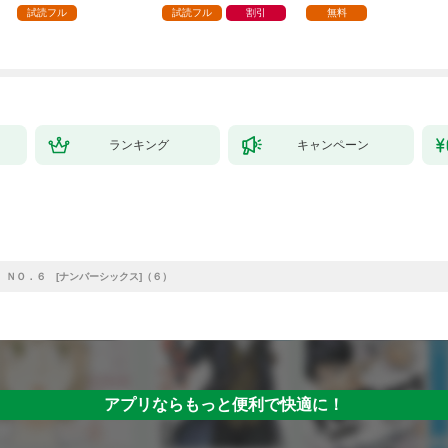
試読フル
試読フル
割引
無料
ランキング
キャンペーン
ＮＯ．６ [ナンバーシックス]（６）
アプリならもっと便利で快適に！