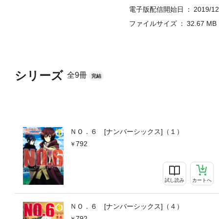
電子版配信開始日
2019/12
ファイルサイズ
32.67 MB
シリーズ
全9冊
完結
ＮＯ．６ [ナンバーシックス]（１）
792
試し読み
カートへ
ＮＯ．６ [ナンバーシックス]（４）
792