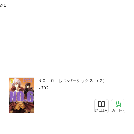
/24
ＮＯ．６ [ナンバーシックス]（２）
792
試し読み
カートへ