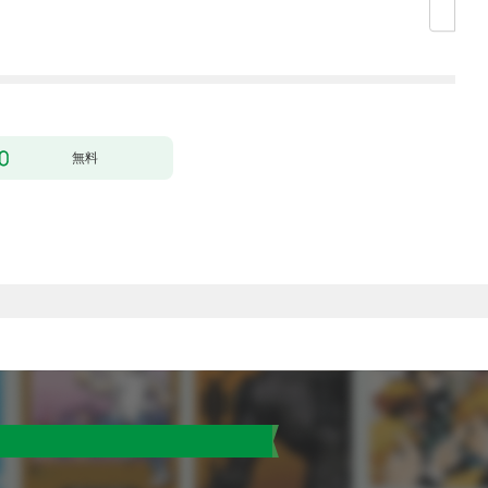
の声が聞こえます！？
した（クールな王弟殿
～［1話売り］ story0
下がなぜかいつもそば
1
にいます）～［ばら売
り］ 第1話
無料