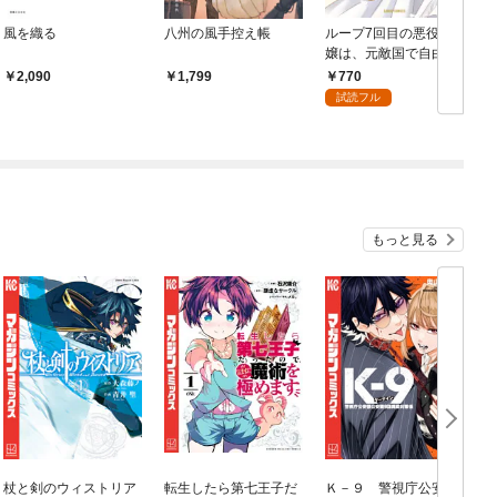
風を織る
八州の風手控え帳
ループ7回目の悪役令
嬢は、元敵国で自由気
ままな花嫁生活を満喫
770
2,090
1,799
する 1
試読フル
もっと見る
杖と剣のウィストリア
転生したら第七王子だ
Ｋ－９ 警視庁公安部