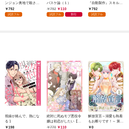
ンジョン奥地で殺され
バスケ論（１）
『自動製作』スキルで
かけたがギフト『無限
領地を爆速で開拓し最
792
792
110
792
ガチャ』でレベル９９
強の村を作ってしまう
試読フル
試読フル
割引
試読フル
９９の仲間達を手に入
～最強クラフトスキル
れて元パーティーメン
で始める、楽々領地開
バーと世界に復讐＆
拓スローライフ～
『ざまぁ！』します！
（１）
（１）
視線が絡んで、熱にな
絶対に死ぬモブ悪役令
解放宣言～溺愛も執着
る 1
嬢は初恋がしたい【単
もお断りです！～ 第1
行本版】 1巻
話
198
770
110
0