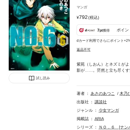
マンガ
792
(税込)
ポイン
7
pt
獲得
dカード利用でさらにポイント+2
返品不可
紫苑（しおん）とネズミがよ
影が……。茫然と立ち尽くす
そしてネズミが、自分の悲し
試し読み
奥の傷に紫苑が触れ、物語は
著者
あさのあつこ
木乃
出版社
講談社
ジャンル
少女マンガ
掲載誌
ARIA
シリーズ
ＮＯ．６ [ナン