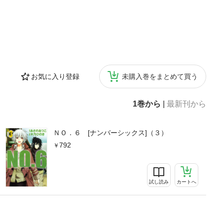
お気に入り登録
未購入巻をまとめて買う
1巻から
|
最新刊から
ＮＯ．６ [ナンバーシックス]（３）
792
試し読み
カートへ