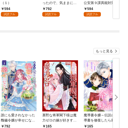
（１）
ったので、気ままに魔
公安第９課異能対策係
術を極めます（１）
（１）
594
792
594
試読フル
試読フル
試読フル
もっと見る
誰にも愛されなかった
寡黙な将軍閣下様は魔
魔導書令嬢～伝説の魔
醜穢令嬢が幸せになる
力ゼロの嫁が好きすぎ
導書を修復したら最強
まで 1
る～なぜか旦那様の心
の精霊が味方になりま
792
165
165