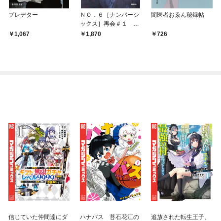
プレデター
ＮＯ．６［ナンバーシ
闇医者おゑん秘録帖
ックス］再会＃１
【電子書籍特典ショー
1,067
1,870
726
トストーリー付】
信じていた仲間達にダ
ハナバス 苔石花江の
追放された転生王子、