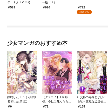
年 ９月１０日号
ー版（１）
792
￥589
990
試読フル
少女マンガのおすすめ本
婚約した王子は元暗殺
【タテヨミ】1.旦那
社交界の毒婦とよばれ
者でした 第1話
様、今世は死んだら許
る私～素敵な辺境伯令
しません
息に腕を折られたの
0
71
165