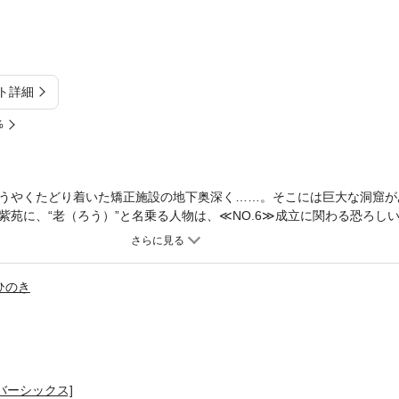
ト詳細
%
うやくたどり着いた矯正施設の地下奥深く……。そこには巨大な洞窟が
紫苑に、“老（ろう）”と名乗る人物は、≪NO.6≫成立に関わる恐ろし
い過去を語り始めた……。≪NO.6≫よ、お前はどこまで残酷なんだ…
更に深化する！！
ひのき
バーシックス]