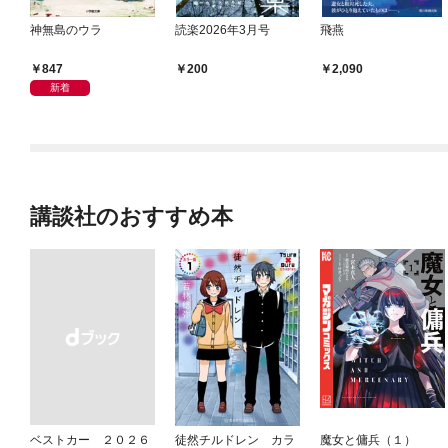
神無島のウラ
読楽2026年3月号
飛燕
847
200
2,090
新着
講談社のおすすめ本
ベストカー ２０２６
徒然チルドレン カラ
魔女と傭兵（１）