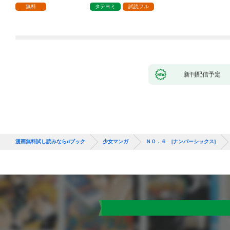
で、責任とってもらい
無料
タテヨミ
試読フル
ます～［ばら売り］
第1話
新刊配信予定
漫画無料試し読みならdブック
少女マンガ
ＮＯ．６ [ナンバーシックス]