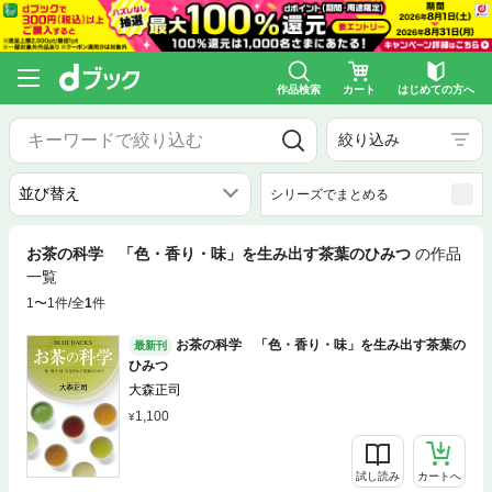
作品検索
カート
はじめての方へ
絞り込み
シリーズでまとめる
お茶の科学 「色・香り・味」を生み出す茶葉のひみつ
の作品
一覧
1〜1件/全
1
件
お茶の科学 「色・香り・味」を生み出す茶葉の
最新刊
ひみつ
大森正司
1,100
試し読み
カートへ