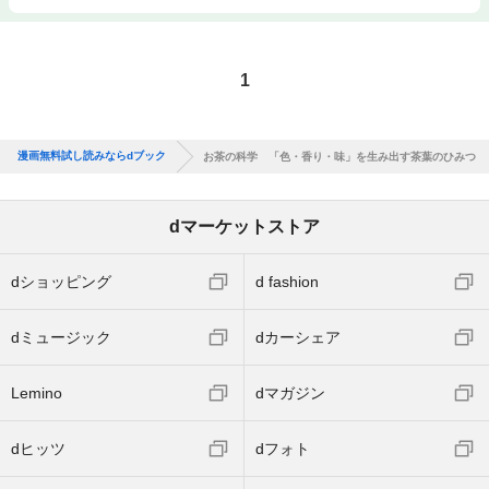
1
漫画無料試し読みならdブック
お茶の科学 「色・香り・味」を生み出す茶葉のひみつ
dマーケットストア
dショッピング
d fashion
dミュージック
dカーシェア
Lemino
dマガジン
dヒッツ
dフォト