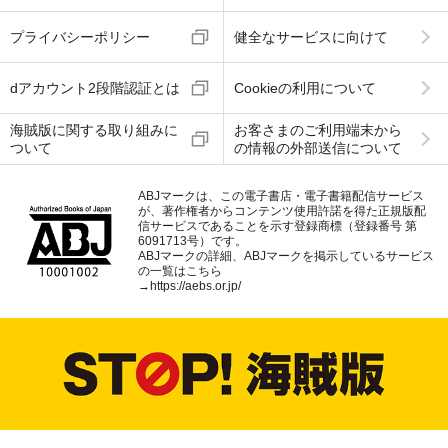
プライバシーポリシー
健全なサービスに向けて
dアカウント2段階認証とは
Cookieの利用について
海賊版に関する取り組みに
お客さまのご利用端末から
ついて
の情報の外部送信について
ABJマークは、この電子書店・電子書籍配信サービス
が、著作権者からコンテンツ使用許諾を得た正規版配
信サービスであることを示す登録商標（登録番号 第
6091713号）です。
ABJマークの詳細、ABJマークを掲示しているサービス
の一覧はこちら
→
https://aebs.or.jp/