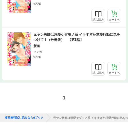
220
試し読み
カートへ
元ヤン教師は溺愛ケダモノ系 イキすぎた求愛行動に気を
つけて！（分冊版） 【第1話】
新薫
マンガ
220
試し読み
カートへ
1
漫画無料試し読みならdブック
元ヤン教師は溺愛ケダモノ系 イキすぎた求愛行動に気を