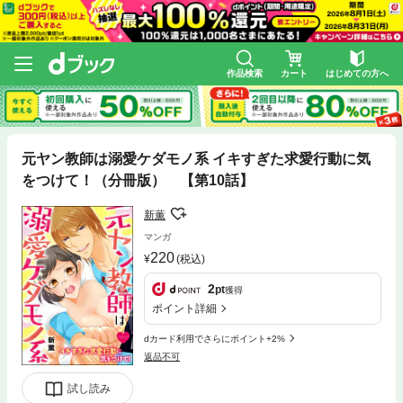
作品検索
カート
はじめての方へ
元ヤン教師は溺愛ケダモノ系 イキすぎた求愛行動に気
をつけて！（分冊版） 【第10話】
新薫
マンガ
220
(税込)
2
pt
獲得
ポイント詳細
dカード利用でさらにポイント+2%
返品不可
試し読み