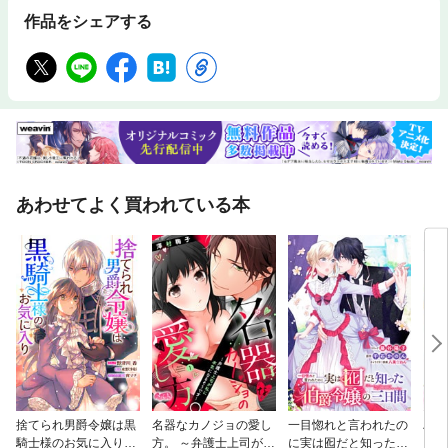
作品をシェアする
あわせてよく買われている本
捨てられ男爵令嬢は黒
名器なカノジョの愛し
一目惚れと言われたの
ハツ
騎士様のお気に入り
方。 ～弁護士上司が私
に実は囮だと知った伯