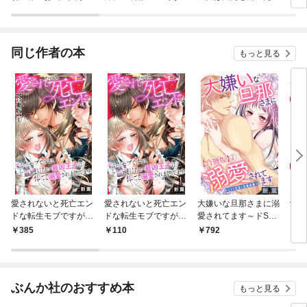
連載版
に本気になるそうです
爵令嬢の三日間 連載
～
版
同じ作者の本
もっと見る
愛されないと死亡エン
愛されないと死亡エン
大嫌いな旦那さまに溺
愛さ
ドな転生モブですが、
ドな転生モブですが、
愛されてます～ドSな
ドな
一番避けたい最凶王子
一番避けたい最凶王子
社長と政略結婚～【合
一番
385
110
792
8
に体ごと溺愛されまく
に体ごと溺愛されまく
冊版】1
に体
ってます【合冊版】1
ってます 1【電子書店
って
限定特典付き】
1【
付き
ぶんか社のおすすめ本
もっと見る