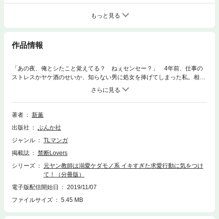
もっと見る
作品情報
「あの夜、俺とシたこと覚えてる？ ねぇセンセー？」 4年前、仕事の
ストレスかヤケ酒のせいか、知らない男に処女を捧げてしまった私。相手
の顔は思い出せないけど肌のぬくもりや快感だけは鮮明に覚えてい
て……。そして、4年後の現在、その夜の相手として名乗り出たのはなん
と今は職場の同僚で元ヤンの教え子だった!? 私のおかげで改心して教師
になったという彼は、あの夜の関係をネタに体を迫ってきて――…。元ヤ
著者
新薫
ンの教え子教師（こじらせ溺愛中）×ド真面目な女教師（絶賛勘違い
出版社
ぶんか社
中）、すれ違い爆走ラブコメディー!! ※この作品は「禁断Lovers Vol.10
0」に収録されております。重複購入にご注意下さい。
ジャンル
TLマンガ
掲載誌
禁断Lovers
シリーズ
元ヤン教師は溺愛ケダモノ系 イキすぎた求愛行動に気をつけ
て！（分冊版）
電子版配信開始日
2019/11/07
ファイルサイズ
5.45 MB