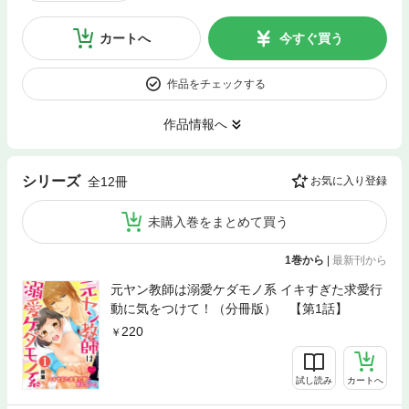
カートへ
今すぐ買う
作品をチェックする
作品情報へ
シリーズ
全12冊
お気に入り登録
未購入巻をまとめて買う
1巻から
|
最新刊から
元ヤン教師は溺愛ケダモノ系 イキすぎた求愛行
動に気をつけて！（分冊版） 【第1話】
220
試し読み
カートへ