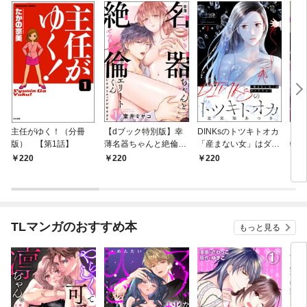
主任がゆく！（分冊
【dブック特別版】幸
DINKsのトツキトオカ
【d
版） 【第1話】
薄名器ちゃんと絶倫エ
「産まない女」はダメ
物伯
リートくん むさぼりエ
ですか？（分冊版）
嬢は
220
220
220
2
ッチが甘すぎる（分冊
【第1話】
（分
版） 【第1話】
話】
TLマンガのおすすめ本
もっと見る