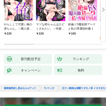
やらしくて可愛い俺の
マゾな梢ちゃんはひど
絶倫ドS魔術師アーク
キス
凛ちゃん。～隣人後輩
くされたい。～性癖マ
と私の専属契約書 1
愛？(
くんのイキすぎた執着
ッチした後輩と欲望の
0
220
220
165
にハメ堕とされる～(1)
ままにセックスしたら
～(1)
新刊配信予定
ランキング
キャンペーン
無料
漫画無料試し読みならdブック
TLマンガ
元ヤン教師は溺愛ケダモノ系 イキすぎ