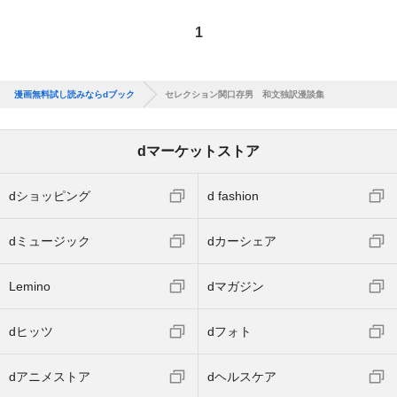
1
漫画無料試し読みならdブック
セレクション関口存男 和文独訳漫談集
dマーケットストア
dショッピング
d fashion
dミュージック
dカーシェア
Lemino
dマガジン
dヒッツ
dフォト
dアニメストア
dヘルスケア