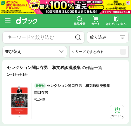
作品検索
カート
はじめての方へ
絞り込み
シリーズでまとめる
セレクション関口存男 和文独訳漫談集
の作品一覧
1〜1件/全
1
件
セレクション関口存男 和文独訳漫談集
最新刊
関口存男
1,540
カートへ