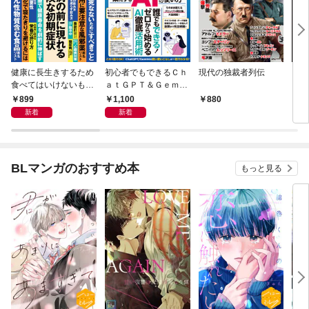
健康に長生きするため
初心者でもできるＣｈ
現代の独裁者列伝
これ
食べてはいけないもの
ａｔＧＰＴ＆Ｇｅｍｉ
ＦＩ
やってはいけないこと
ｎｉ 仕事を楽にするＡ
899
1,100
880
8
Ｉの使い方
新着
新着
BLマンガのおすすめ本
もっと見る