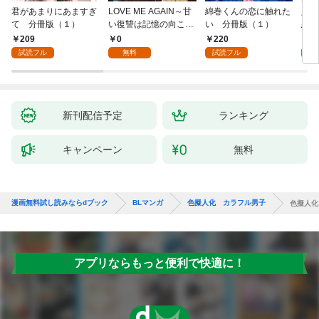
君があまりにあますぎ
LOVE ME AGAIN～甘
綿巻くんの恋に触れた
人魚
て 分冊版（１）
い復讐は記憶の向こう
い 分冊版（１）
悪魔
側～【全年齢版】(1)
き】(
209
0
220
8
試読フル
無料
試読フル
試
新刊配信予定
ランキング
キャンペーン
無料
漫画無料試し読みならdブック
BLマンガ
色擬人化 カラフル男子
色擬人化
アプリならもっと便利で快適に！