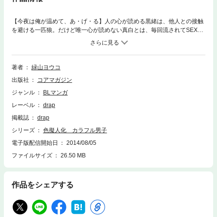
【今夜は俺が温めて、あ・げ・る】人の心が読める黒緒は、他人との接触
を避ける一匹狼。だけど唯一心が読めない真白とは、毎回流されてSEXし
ちゃう仲。真白の本心が知りたい黒緒だけど…！？ 色の世界で繰り広げ
られる、胸きゅんあり、Hありの色擬人化ラブ・パラダイス
著者
緑山ヨウコ
出版社
コアマガジン
ジャンル
BLマンガ
レーベル
drap
掲載誌
drap
シリーズ
色擬人化 カラフル男子
電子版配信開始日
2014/08/05
ファイルサイズ
26.50 MB
作品をシェアする