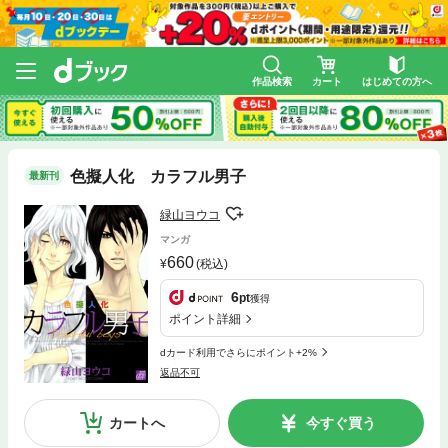
作品検索
カート
はじめての方へ
色擬人化 カラフル男子
最新刊
緑山ヨウコ
マンガ
660
(税込)
6
pt
獲得
ポイント詳細
dカード利用でさらにポイント+2%
返品不可
カートへ
今すぐ買う