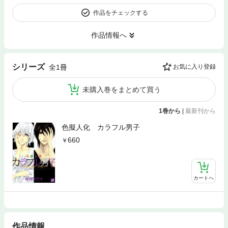
作品をチェックする
作品情報へ
シリーズ
全1冊
お気に入り登録
未購入巻をまとめて買う
1巻から
|
最新刊から
色擬人化 カラフル男子
660
カートへ
作品情報