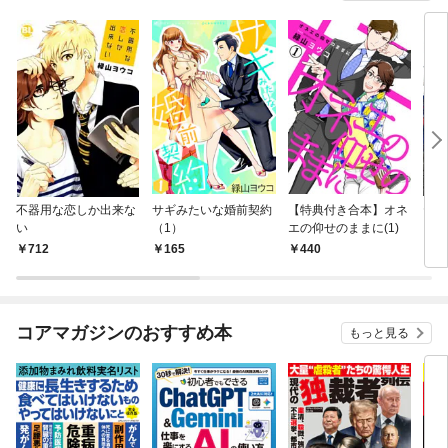
不器用な恋しか出来な
サギみたいな婚前契約
【特典付き合本】オネ
ヤン
い
（1）
エの仰せのままに(1)
712
165
440
6
コアマガジンのおすすめ本
もっと見る