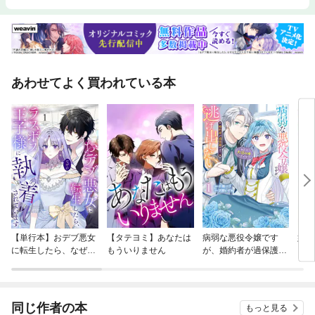
あわせてよく買われている本
【単行本】おデブ悪女
【タテヨミ】あなたは
病弱な悪役令嬢です
妹は
に転生したら、なぜか
もういりません
が、婚約者が過保護す
ラスボス王子様に執着
ぎて逃げ出したい(私
されています
たち犬猿の仲でしたよ
ね！？)
同じ作者の本
もっと見る