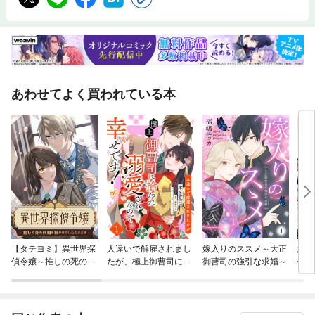
あわせてよく買われている本
【タテヨミ】異世界探
人違いで解雇されまし
嫁入りのススメ～大正
純潔
偵令嬢～推しの死の真
たが、極上御曹司に拾
御曹司の強引な求婚～
偉才
相を暴かせていただき
われ溺愛されたので幸
【分
ます～
せです！【単話売】