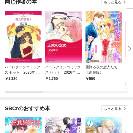
同じ作者の本
もっと見る
ハーレクインコミック
ハーレクインコミック
雪降る夜の恋人たち
裸足
ス セット 2026年 vo
ス セット 2026年 vo
【新装版】
巻
l.867
l.926
0
1,320
1,760
550
SBCrのおすすめ本
もっと見る