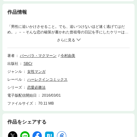
作品情報
「男性に追いかけさせること。でも、追いつけないほど速く逃げてはだ
め。」－－そんな恋の秘策が書かれた曾祖母の日記を手にしたケリーは、
10代の頃、一方的に片想いをしてフラれた初恋の人ジェイクに試してみる
ことに。彼への想いはとっくに卒業したはずなのに、思いがけず“秘策”の
効果があらわれて…!?
著者
バーバラ・マクマーン
今村由美
出版社
SBCr
ジャンル
女性マンガ
レーベル
ハーレクインコミックス
シリーズ
恋愛必勝法
電子版配信開始日
2016/03/01
ファイルサイズ
70.11 MB
作品をシェアする