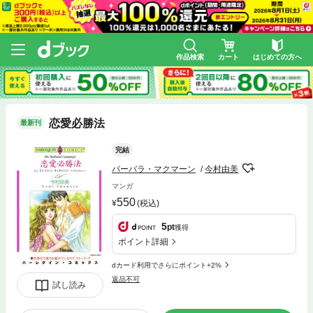
作品検索
カート
はじめての方へ
恋愛必勝法
最新刊
完結
バーバラ・マクマーン
今村由美
マンガ
550
(税込)
5
pt
獲得
ポイント詳細
dカード利用でさらにポイント+2%
返品不可
試し読み