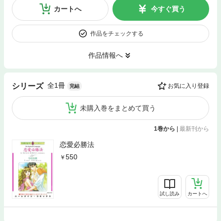
カートへ
今すぐ買う
作品をチェックする
作品情報へ
全1冊
シリーズ
お気に入り登録
完結
未購入巻をまとめて買う
1巻から
|
最新刊から
恋愛必勝法
550
試し読み
カートへ