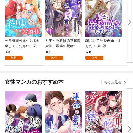
三食昼寝付き生活を約
万年ヒラ教師の支援魔
騙されて溺愛再婚しま
ヒト
束してください、公爵
術師、最強の賢者にな
した！ 第1話
様 1話
る～不人気の支援魔術
0
0
0
0
師は給料泥棒だと魔術
無料
無料
無料
大学をクビになった
が、出世した元教え子
たちのおかげで何も困
らない件～ 第1話
女性マンガのおすすめ本
もっと見る