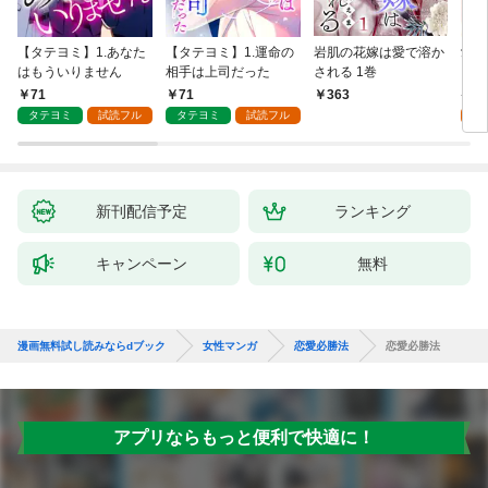
【タテヨミ】1.あなた
【タテヨミ】1.運命の
岩肌の花嫁は愛で溶か
愛し
はもういりません
相手は上司だった
される 1巻
い 
71
71
1
363
タテヨミ
試読フル
タテヨミ
試読フル
試
新刊配信予定
ランキング
キャンペーン
無料
漫画無料試し読みならdブック
女性マンガ
恋愛必勝法
恋愛必勝法
アプリならもっと便利で快適に！