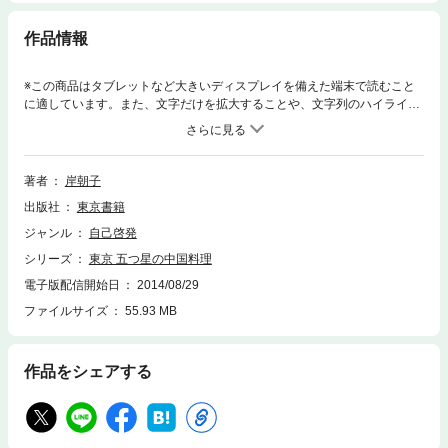
作品情報
※この商品はタブレットなど大きいディスプレイを備えた端末で読むこと
に適しています。また、文字だけを拡大することや、文字列のハイライ
ト、検索、辞書の参照、引用などの機能が使用できません。東京を代表す
る福臨門、全聚徳、銀座楼蘭、赤坂離宮、横浜中華街を代表する聘珍楼、
萬珍樓、招福門など、素材と伝統の技が冴える中国料理の老舗、名店を岸
朝子が厳選。いまだかつてなき中国料理店ガイドブック。
著者
岸朝子
出版社
東京書籍
ジャンル
自己啓発
シリーズ
東京 五つ星の中国料理
電子版配信開始日
2014/08/29
ファイルサイズ
55.93 MB
作品をシェアする