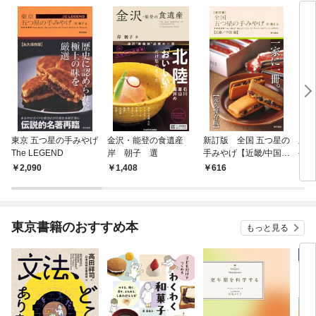
東京 五つ星の手みやげ
金沢・能登の食遺産
新訂版 全国 五つ星の
新訂
The LEGEND
岸 朝子 選
手みやげ【近畿/中国
手み
編】
2,090
1,408
616
6
東京書籍のおすすめ本
もっと見る