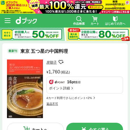
作品検索
カート
はじめての方へ
東京 五つ星の中国料理
最新刊
岸朝子
1,760
(税込)
16
pt
獲得
ポイント詳細
dカード利用でさらにポイント+2%
返品不可
カートへ
今すぐ買う