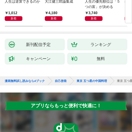
人生は逆算できるのか
大江健三郎論集成
人生の優先順位は「５
極限
つの富」が決める
1,012
4,180
3,740
2,
新着
新着
新着
新刊配信予定
ランキング
キャンペーン
無料
漫画無料試し読みならdブック
自己啓発
東京 五つ星の中国料理
東京 五つ
アプリならもっと便利で快適に！