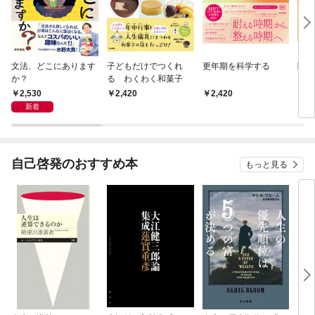
文法、どこにあります
子どもだけでつくれ
更年期を科学する
睡眠
か？
る わくわく和菓子
2,530
2,420
2,420
2,
新着
自己啓発のおすすめ本
もっと見る