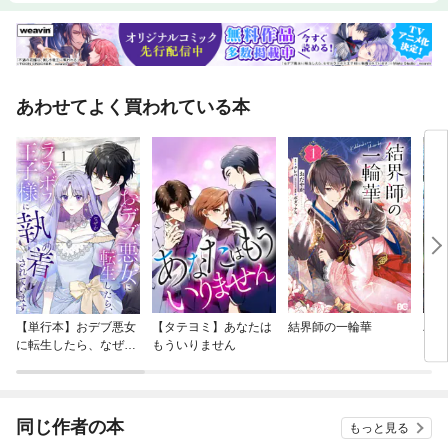
あわせてよく買われている本
【単行本】おデブ悪女
【タテヨミ】あなたは
結界師の一輪華
バッ
に転生したら、なぜか
もういりません
ロイ
ラスボス王子様に執着
今世
されています
りが
てく
OMI
同じ作者の本
もっと見る