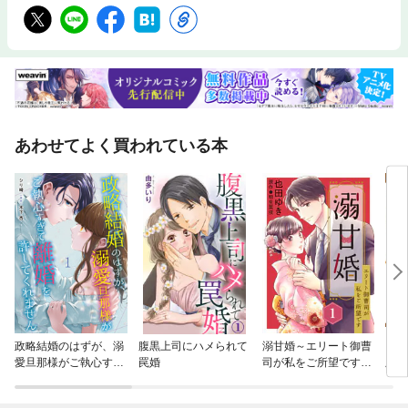
あわせてよく買われている本
政略結婚のはずが、溺
腹黒上司にハメられて
溺甘婚～エリート御曹
ラブ
愛旦那様がご執心すぎ
罠婚
司が私をご所望です～
版
て離婚を許してくれま
【分冊版】
せん【分冊版】