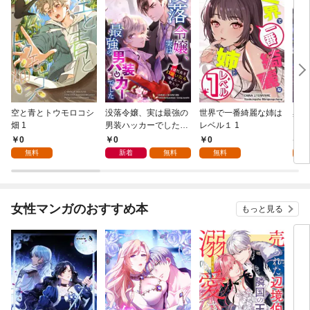
空と青とトウモロコシ
没落令嬢、実は最強の
世界で一番綺麗な姉は
異世
畑 1
男装ハッカーでした～
レベル１ 1
冷徹社長を口説いたら
0
0
0
4
溺愛ルート突入！？～
無料
新着
無料
無料
試
1
女性マンガのおすすめ本
もっと見る