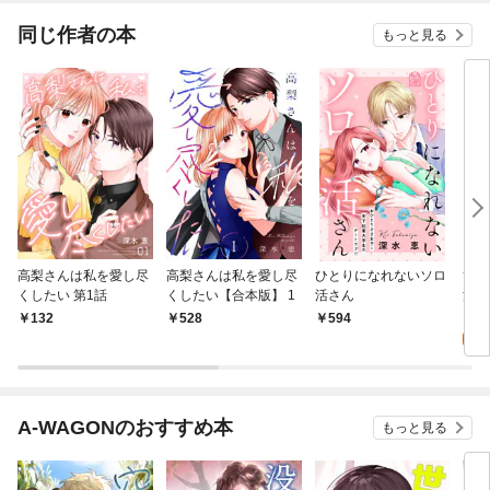
同じ作者の本
もっと見る
高梨さんは私を愛し尽
高梨さんは私を愛し尽
ひとりになれないソロ
ひと
くしたい 第1話
くしたい【合本版】 1
活さん
活さ
1
132
528
594
試
A-WAGONのおすすめ本
もっと見る