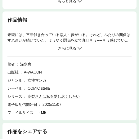
もっと見る
作品情報
未織には、三年付き合っている恋人・歩がいる。けれど、ふたりの関係は
すれ違いが続いていた。ようやく関係を立て直せそう──そう感じていた
矢先、未織の妹・莉愛が現れる。幼い頃から大切なものを奪ってきた妹
に、未織は警戒心を抱く。そして翌日、未織はふたりの浮気現場を目撃し
てしまうのだった。絶望する未織に手を差し伸べたのは、同じマンション
の最上階の住人・紘也。――なんでこんなに優しいんだろう紘也の胸に秘
著者
深水恵
められた想いが、やがて未織の心をほどいていく。
出版社
A-WAGON
ジャンル
女性マンガ
レーベル
COMIC stella
シリーズ
高梨さんは私を愛し尽くしたい
電子版配信開始日
2025/11/07
ファイルサイズ
- MB
作品をシェアする