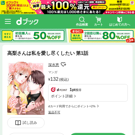
作品検索
カート
はじめての方へ
高梨さんは私を愛し尽くしたい 第1話
深水恵
マンガ
132
(税込)
1
pt
獲得
ポイント詳細
dカード利用でさらにポイント+2%
返品不可
試し読み