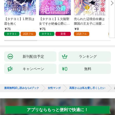
【タテヨミ】1.野茨は
【タテヨミ】1.欠陥聖
売られた辺境伯令嬢は
千鶴
霜を抱く
女ですが絶倫公爵にす
隣国の王太子に溺愛さ
に一
がられています
れる 1
【分
71
71
0
0
家の
タテヨミ
試読フル
タテヨミ
新着
試読フル
新刊配信予定
ランキング
キャンペーン
無料
漫画無料試し読みならdブック
女性マンガ
高梨さんは私を愛し尽くしたい
アプリならもっと便利で快適に！