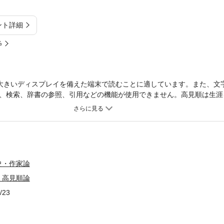
ント詳細
%
大きいディスプレイを備えた端末で読むことに適しています。また、文
、検索、辞書の参照、引用などの機能が使用できません。高見順は生涯
深化させていったのだろうか。生涯と作品、思想を追うことで、高見順
と呼ばれた高見順の作家性に光をあてる書。
史・作家論
 高見順論
/23