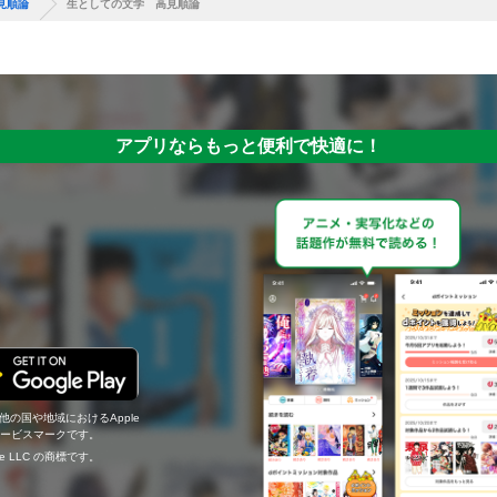
見順論
生としての文学 高見順論
アプリならもっと便利で快適に！
の他の国や地域におけるApple
c.のサービスマークです。
ogle LLC の商標です。