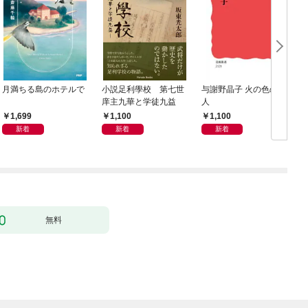
月満ちる島のホテルで
小説足利學校 第七世
与謝野晶子 火の色の歌
庠主九華と学徒九益
人
1,699
1,100
1,100
新着
新着
新着
無料