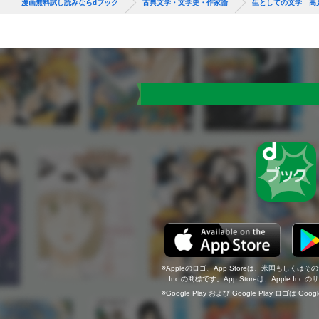
漫画無料試し読みならdブック
古典文学・文学史・作家論
生としての文学 高
Appleのロゴ、App Storeは、米国もしくはそ
Inc.の商標です。App Storeは、Apple In
Google Play および Google Play ロゴは Go