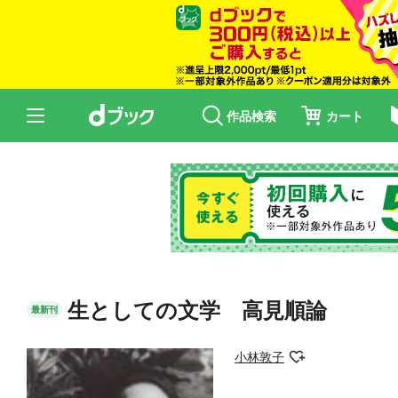
作品検索
カート
生としての文学 高見順論
最新刊
小林敦子