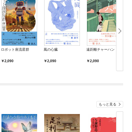
ロボット座流星群
風の心臓
遠距離チャーハン
2,090
2,090
2,090
もっと見る