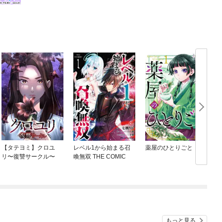
【タテヨミ】クロユ
レベル1から始まる召
薬屋のひとりごと
リ〜復讐サークル〜
喚無双 THE COMIC
もっと見る