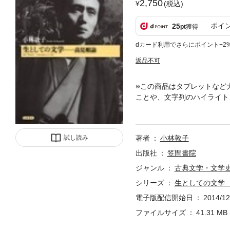
2,750
(税込)
ポイ
25
pt
獲得
dカード利用でさらにポイント+2
返品不可
※この商品はタブレットなど
ことや、文字列のハイライト
うに文学を考え、その理論を
学」を問う。「最後の文士」
試し読み
著者
小林敦子
出版社
笠間書院
ジャンル
古典文学・文学
シリーズ
生としての文学
電子版配信開始日
2014/12
ファイルサイズ
41.31 MB