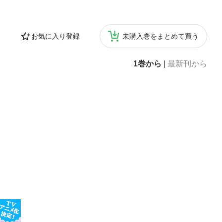
お気に入り登録
未購入巻をまとめて買う
1巻から
|
最新刊から