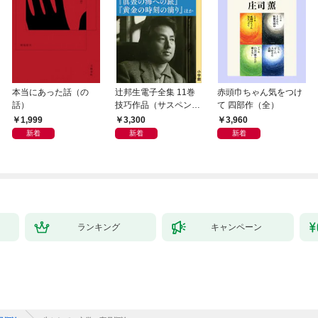
本当にあった話（の
辻邦生電子全集 11巻
赤頭巾ちゃん気をつけ
話）
技巧作品（サスペン
て 四部作（全）
ス・ミステリー） 『眞
1,999
3,300
3,960
晝の海への旅』『黄金
新着
新着
新着
の時刻の滴り』ほか
ランキング
キャンペーン