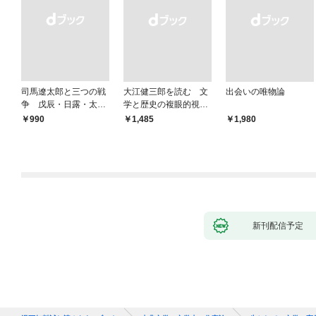
司馬遼太郎と三つの戦
大江健三郎を読む 文
出会いの唯物論
争 戊辰・日露・太平
学と歴史の複眼的視点
洋
から
￥990
￥1,485
￥1,980
新刊配信予定