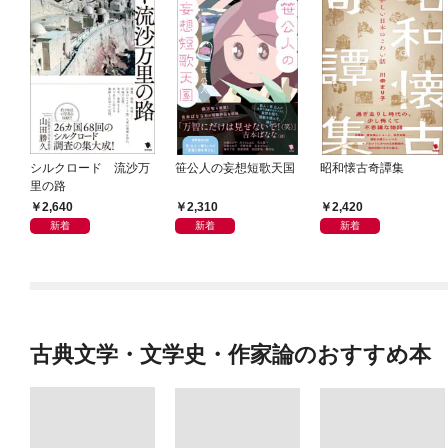
シルクロード 流沙万
笹公人の妄想短歌天国
昭和懐古奇譚集
里の路
2,640
2,310
2,420
新着
新着
新着
古典文学・文学史・作家論のおすすめ本