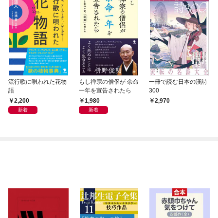
流行歌に唄われた花物
もし禅宗の僧侶が 余命
一冊で読む日本の漢詩
語
一年を宣告されたら
300
2,200
1,980
2,970
新着
新着