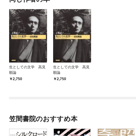
生としての文学 高見
生としての文学 高見
順論
順論
2,750
2,750
笠間書院のおすすめ本