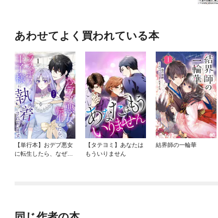
あわせてよく買われている本
【単行本】おデブ悪女
【タテヨミ】あなたは
結界師の一輪華
に転生したら、なぜか
もういりません
ラスボス王子様に執着
されています
同じ作者の本