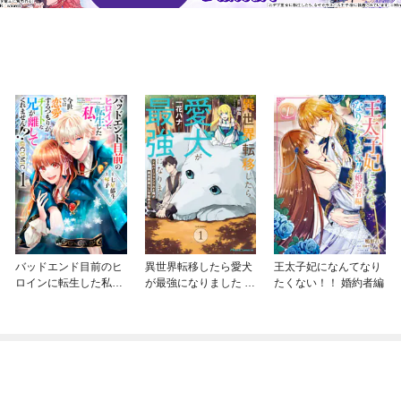
バッドエンド目前のヒ
異世界転移したら愛犬
王太子妃になんてなり
ロインに転生した私、
が最強になりました ～
たくない！！ 婚約者編
今世では恋愛するつも
シルバーフェンリルと
りがチートな兄が離し
俺が異世界暮らしを始
てくれません！？@C
めたら～ THE COMIC
OMIC