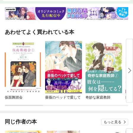
あわせてよく買われている本
仮面舞踏会
薔薇のベッドで愛して
奇妙な家庭教師
闇に
同じ作者の本
もっと見る