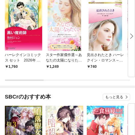
ハーレクインコミック
スター作家傑作選～あ
見出されたとき ハーレ
聖女
ス セット 2026年 vo
なたの太陽になりたく
クイン・ロマンス～伝
ン文
l.928
て～
説の名作選～【ハーレ
1,760
1,249
740
7
クイン・ロマンス版】
SBCrのおすすめ本
もっと見る