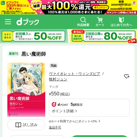
作品検索
カート
はじめての方へ
黒い魔術師
最新刊
完結
ヴァイオレット・ウィンズピア
牧村ジュン
マンガ
550
(税込)
5
pt
獲得
ポイント詳細
dカード利用でさらにポイント+2%
試し読み
返品不可