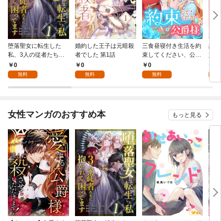
堕落聖女に転生した
婚約した王子は元暗殺
三食昼寝付き生活を約
絶対
私、3人の従者たちに
者でした 第1話
束してください、公爵
嬢は
抱かれて困ってます 第
様 1話
行本
0
0
0
7
1話
無料
無料
無料
試
女性マンガのおすすめ本
もっと見る