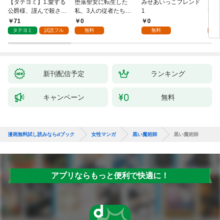
【タテヨミ】1.愛する
堕落聖女に転生した
みせあいっこフレンド
火の
公爵様、謹んで殺させ
私、3人の従者たちに
1
すが
ていただきます！
抱かれて困ってます 第
嫁と
71
0
0
2
1話
ます
タテヨミ
試読フル
無料
無料
試
新刊配信予定
ランキング
キャンペーン
無料
漫画無料試し読みならdブック
女性マンガ
黒い魔術師
黒い魔術師
アプリならもっと便利で快適に！