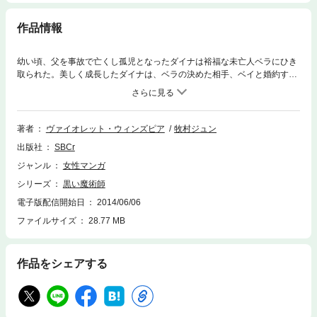
作品情報
幼い頃、父を事故で亡くし孤児となったダイナは裕福な未亡人ベラにひき
取られた。美しく成長したダイナは、ベラの決めた相手、ベイと婚約す
る。ベイは上流社会にふさわしい理想的な婚約者だったが、ダイナは彼と
の間に、愛情をまったく感じることができないでいた。そんなダイナの前
に、まるで魔術師のように魅惑的な目をしたイタリア人ラフが現れた。年
上で傲慢な彼はダイナを誘惑する。そんなラフにダイナは婚約者にはない
著者
ヴァイオレット・ウィンズピア
牧村ジュン
熱い何かを感じる。ダイナの心は揺れ動き!?
出版社
SBCr
ジャンル
女性マンガ
シリーズ
黒い魔術師
電子版配信開始日
2014/06/06
ファイルサイズ
28.77 MB
作品をシェアする