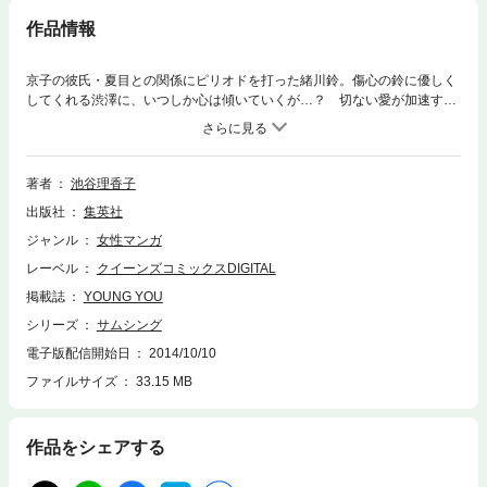
作品情報
京子の彼氏・夏目との関係にピリオドを打った緒川鈴。傷心の鈴に優しく
してくれる渋澤に、いつしか心は傾いていくが…？ 切ない愛が加速す
る、リアルな青春グラフィティー！
著者
池谷理香子
出版社
集英社
ジャンル
女性マンガ
レーベル
クイーンズコミックスDIGITAL
掲載誌
YOUNG YOU
シリーズ
サムシング
電子版配信開始日
2014/10/10
ファイルサイズ
33.15 MB
作品をシェアする