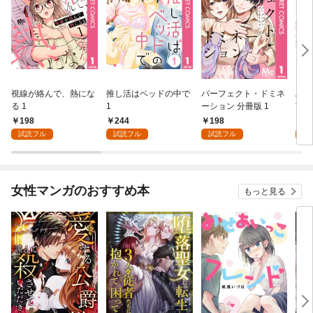
視線が絡んで、熱にな
推し活はベッドの中で
パーフェクト・ドミネ
ふし
る 1
1
ーション 分冊版 1
言っ
198
244
198
2
試読フル
試読フル
試読フル
試
女性マンガのおすすめ本
もっと見る