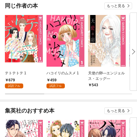
同じ作者の本
もっと見る
テトテトテ 1
ハコイリのムスメ 1
天使の卵―エンジェル
シッ
ス・エッグ―
679
459
543
5
試読フル
試読フル
集英社のおすすめ本
もっと見る