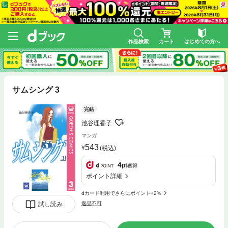
作品検索
カート
はじめての方へ
サムシング 3
完結
池谷理香子
マンガ
543
(税込)
4
pt
獲得
ポイント詳細
dカード利用でさらにポイント+2%
試し読み
返品不可