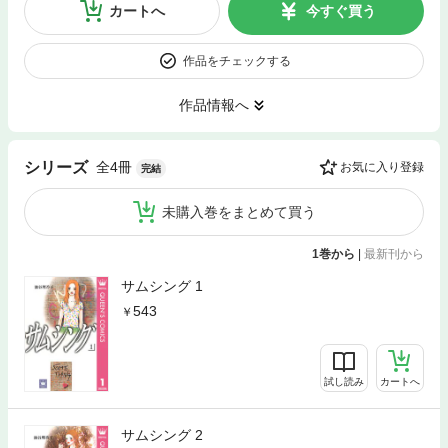
カートへ
今すぐ買う
作品をチェックする
作品情報へ
全4冊
シリーズ
お気に入り登録
完結
未購入巻をまとめて買う
1巻から
|
最新刊から
サムシング 1
543
試し読み
カートへ
サムシング 2