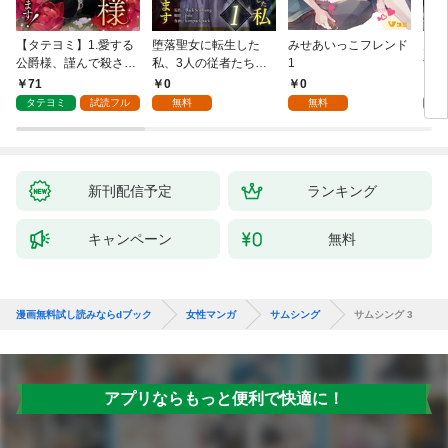
【タテヨミ】1.愛する
堕落聖女に転生した
みせあいっこフレンド
火の
公爵様、謹んで殺させ
私、3人の従者たちに
1
すが
ていただきます！
抱かれて困ってます 第
嫁と
71
0
0
2
1話
ます
タテヨミ
試読フル
無料
無料
試
新刊配信予定
ランキング
キャンペーン
無料
漫画無料試し読みならdブック
女性マンガ
サムシング
サムシング 3
アプリならもっと便利で快適に！