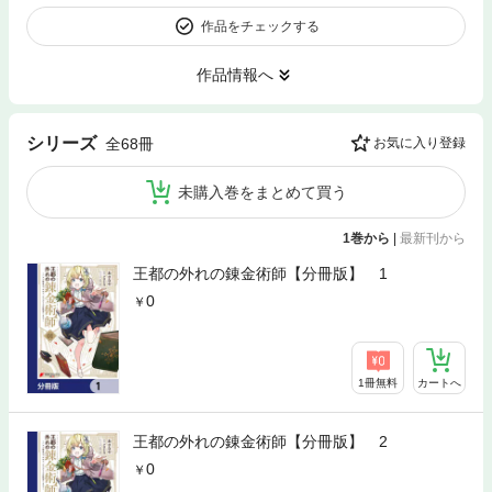
作品をチェックする
作品情報へ
シリーズ
全68冊
お気に入り登録
未購入巻をまとめて買う
1巻から
|
最新刊から
王都の外れの錬金術師【分冊版】 1
0
1冊無料
カートへ
王都の外れの錬金術師【分冊版】 2
0