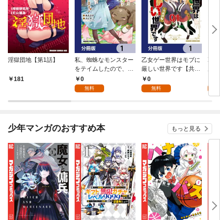
淫獄団地【第1話】
私、蜘蛛なモンスター
乙女ゲー世界はモブに
乙女
をテイムしたので、ス
厳しい世界です【共和
厳し
パイダーシルクで裁縫
国編】【分冊版】 1
国
0
0
8
181
を頑張ります！【分冊
無料
無料
試
版】 1
少年マンガのおすすめ本
もっと見る