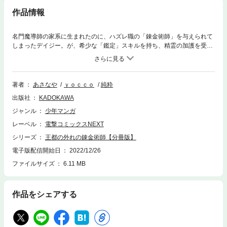
作品情報
名門魔導師の家系に生まれたのに、ハズレ職の「錬金術師」を与えられて
しまったデイジー。が、希少な「鑑定」スキルを持ち、精霊の加護を受け
る彼女にとっては天職だった…!?のんびりほのぼの、時々チートな錬金術
師の明るく楽しい毎日が始まります！ 分冊版第21弾。※本作品は単行本
を分割したもので、本編内容は同一のものとなります。重複購入にご注意
ください。
著者
あさなや
ｙｏｃｃｏ
純粋
出版社
KADOKAWA
ジャンル
少年マンガ
レーベル
電撃コミックスNEXT
シリーズ
王都の外れの錬金術師【分冊版】
電子版配信開始日
2022/12/26
ファイルサイズ
6.11 MB
作品をシェアする