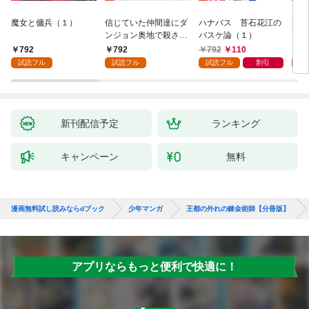
魔女と傭兵（１）
信じていた仲間達にダ
ハナバス 苔石花江の
追放
ンジョン奥地で殺され
バスケ論（１）
『自
かけたがギフト『無限
領地
792
792
792
110
7
ガチャ』でレベル９９
強の
試読フル
試読フル
試読フル
割引
試
９９の仲間達を手に入
～最
れて元パーティーメン
で始
バーと世界に復讐＆
拓ス
『ざまぁ！』します！
（１
（１）
新刊配信予定
ランキング
キャンペーン
無料
漫画無料試し読みならdブック
少年マンガ
王都の外れの錬金術師【分冊版】
アプリならもっと便利で快適に！