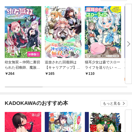
幼女無双～仲間に裏切
追放された回復師は
猫耳少女は森でスロー
捨て
られた召喚師、魔族の
【キャリアアップ】で
ライフを送りたい ～も
のん
幼女になって【英霊召
無双します！～美少女
ふもふは所望しました
しま
0
264
165
110
喚】で溺愛スローライ
3人だけで、最強パー
が、聖女とか王子様と
フを送る～【分冊版】
ティーを結成します～
かは注文外です～ 【連
(ポルカコミックス)1
（単話版）第1話
載版】１
KADOKAWAのおすすめ本
もっと見る