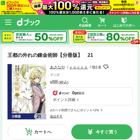
作品検索
カート
はじめての方へ
王都の外れの錬金術師【分冊版】 21
あさなや
ｙｏｃｃｏ
他1名
マンガ
88
(税込)
0
pt
獲得
ポイント詳細
dカード利用でさらにポイント+2%
返品不可
カートへ
今すぐ買う