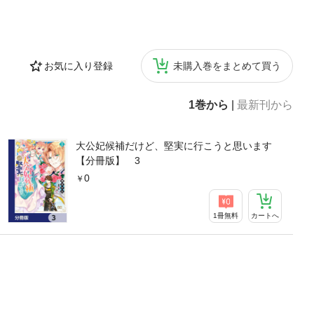
お気に入り登録
未購入巻をまとめて買う
1巻から
|
最新刊から
大公妃候補だけど、堅実に行こうと思います
【分冊版】 3
0
1冊無料
カートへ