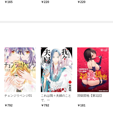
と、その背景について
私を助けてくれる人
165
220
220
チェンジリベンジ01
これは我々夫婦のこと
淫獄団地【第1話】
で、一
792
792
181