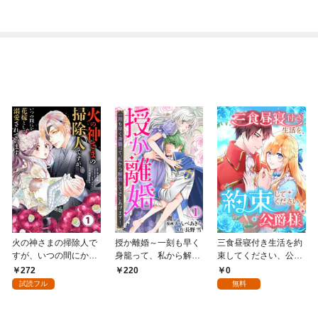
火の神さまの掃除人で
授か離婚～一刻も早く
三食昼寝付き生活を約
すが、いつの間にか花
身籠って、私から解放
束してください、公爵
嫁として溺愛されてい
してさしあげます！1
様 1話
272
0
220
ます【単話】（１）
試読フル
無料