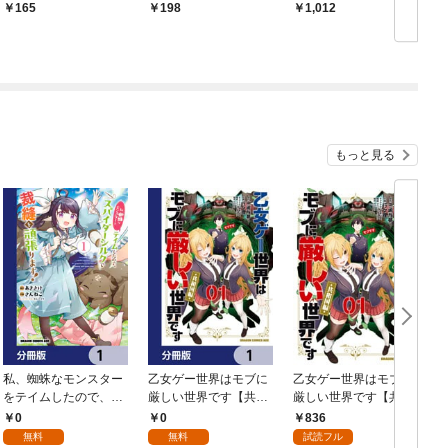
1
殿下と幸せに暮らした
す！ アンソロジーコミ
165
198
1,012
い～ 第1話
ック
もっと見る
私、蜘蛛なモンスター
乙女ゲー世界はモブに
乙女ゲー世界はモブに
をテイムしたので、ス
厳しい世界です【共和
厳しい世界です【共和
パイダーシルクで裁縫
国編】【分冊版】 1
国編】 ０１
0
0
836
を頑張ります！【分冊
無料
無料
試読フル