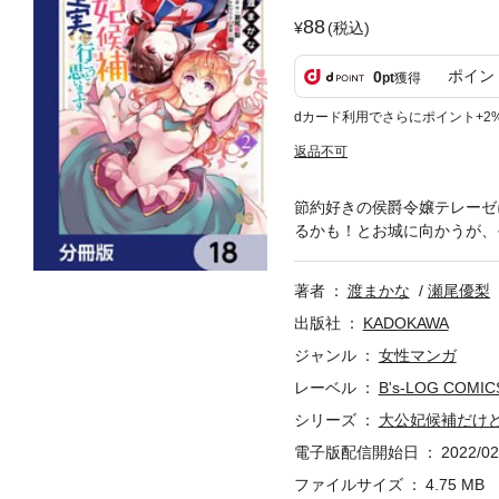
88
(税込)
ポイン
0
pt
獲得
dカード利用でさらにポイント+2
返品不可
節約好きの侯爵令嬢テレーゼ
るかも！とお城に向かうが、
著者
渡まかな
瀬尾優梨
出版社
KADOKAWA
ジャンル
女性マンガ
レーベル
B's-LOG COMIC
シリーズ
大公妃候補だけ
電子版配信開始日
2022/02
ファイルサイズ
4.75 MB