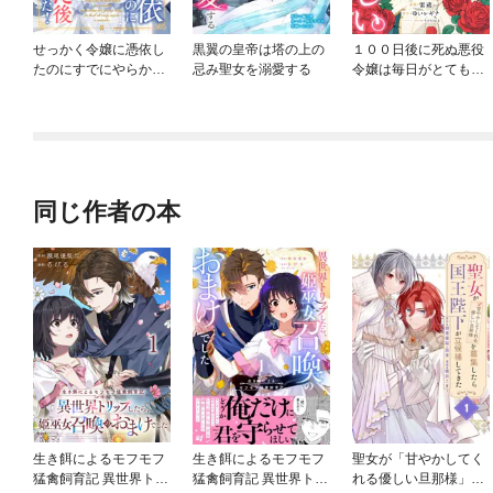
せっかく令嬢に憑依し
黒翼の皇帝は塔の上の
１００日後に死ぬ悪役
たのにすでにやらかし
忌み聖女を溺愛する
令嬢は毎日がとても楽
た後でした！
しい。【分冊版】（コ
ミック）
同じ作者の本
生き餌によるモフモフ
生き餌によるモフモフ
聖女が「甘やかしてく
猛禽飼育記 異世界トリ
猛禽飼育記 異世界トリ
れる優しい旦那様」を