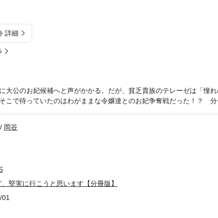
ト詳細
%
に大公のお妃候補へと声がかかる。だが、貧乏貴族のテレーゼは「憧れ
そこで待っていたのはわがままな令嬢達とのお妃争奪戦だった！？ 分
岡谷
S
ど、堅実に行こうと思います【分冊版】
/01