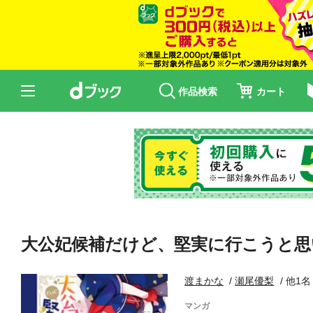
作品検索
カート
大公妃候補だけど、堅実に行こうと思
渡まかな
瀬尾優梨
他1名
マンガ