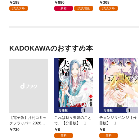
ップしたら、姫巫女召
ップしたら、姫巫女召
募集したら国王陛下が
198
880
308
喚のおまけでした 【連
喚のおまけでした (1)
立候補してきた（コミ
試読フル
新着
試読増量
試読フル
載版】１
ック）【分冊版】 1
KADOKAWAのおすすめ本
【電子版】月刊コミッ
これは我々夫婦のこと
チェンジリベンジ【分
クフラッパー 2026年9
で、【分冊版】 1
冊版】 1
月号
0
0
￥730
無料
無料