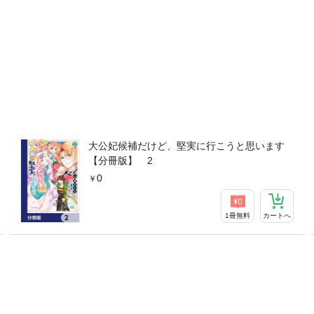
大公妃候補だけど、堅実に行こうと思います
【分冊版】 2
0
1冊無料
カートへ