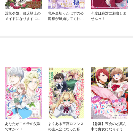
没落令嬢、貧乏騎士の
私を裏切ったはずの公
今度は絶対に邪魔しま
メイドになります コミ
爵様が離婚してくれま
せんっ！
ック版（分冊版）
せん
あなたがこの子の父親
よくある王宮ロマンス
【急募】夜会のど真ん
ですか？ 1
の主人公になった私
中で痴女になりそうな