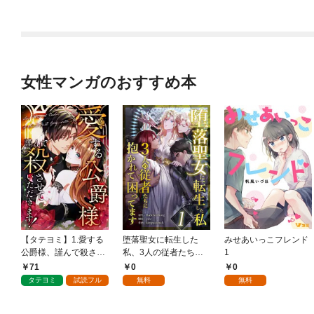
女性マンガのおすすめ本
【タテヨミ】1.愛する
堕落聖女に転生した
みせあいっこフレンド
公爵様、謹んで殺させ
私、3人の従者たちに
1
ていただきます！
抱かれて困ってます 第
71
0
0
1話
タテヨミ
試読フル
無料
無料