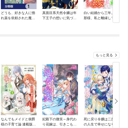
どうも、好きな人に惚
真面目系天然令嬢は年
白い結婚から三年。旦
れ薬を依頼された魔女
下王子の想いに気づか
那様、私と離縁してく
です。【分冊版】
ない【単話版】
ださい(話売り)
もっと見る
なんでもメイドと侯爵
妃殿下の微笑～身代わ
死に戻り令嬢は二度目
様の子育て論 連載版：
り花嫁は、引きこもり
の人生で幸せになりま