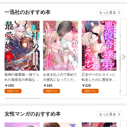
一迅社のおすすめ本
もっと見る
龍神の最愛婚 ～捨てら
お金を払うので初めて
乙女ゲーのヒロインに
こど
れた姫巫女の幸福な嫁
の彼氏になってくださ
転生したのに悪役令嬢
た令
入り～: 1
い: 1
の弟（攻略対象外）に
者に
165
165
220
1
執着えっちされるんで
試読フル
試読フル
試読フル
試
すが！？: 1
女性マンガのおすすめ本
もっと見る