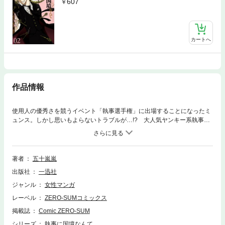
607
カートへ
作品情報
使用人の優秀さを競うイベント「執事選手権」に出場することになったミ
ュンス。しかし思いもよらないトラブルが…!? 大人気ヤンキー系執事見
習い物語、堂々完結！
著者
五十嵐嵐
出版社
一迅社
ジャンル
女性マンガ
レーベル
ZERO-SUMコミックス
掲載誌
Comic ZERO-SUM
シリーズ
執事に国境なんて