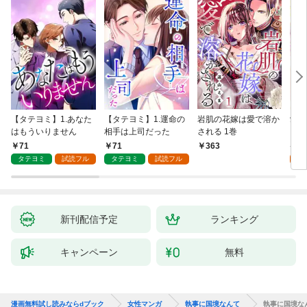
【タテヨミ】1.あなた
【タテヨミ】1.運命の
岩肌の花嫁は愛で溶か
愛し
はもういりません
相手は上司だった
される 1巻
い 
71
71
1
363
タテヨミ
試読フル
タテヨミ
試読フル
試
新刊配信予定
ランキング
キャンペーン
無料
漫画無料試し読みならdブック
女性マンガ
執事に国境なんて
執事に国境なん