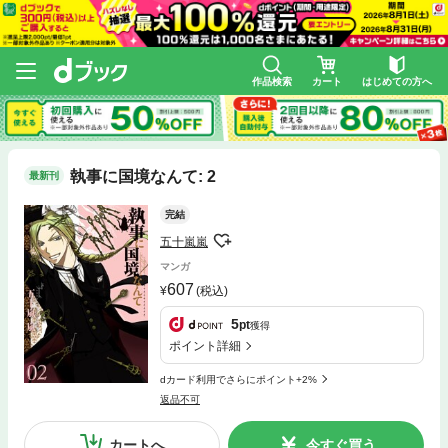
作品検索
カート
はじめての方へ
執事に国境なんて: 2
最新刊
完結
五十嵐嵐
マンガ
607
(税込)
5
pt
獲得
ポイント詳細
dカード利用でさらにポイント+2%
返品不可
カートへ
今すぐ買う