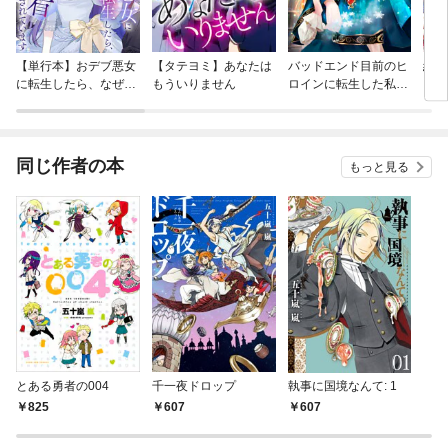
【単行本】おデブ悪女
【タテヨミ】あなたは
バッドエンド目前のヒ
結界
に転生したら、なぜか
もういりません
ロインに転生した私、
ラスボス王子様に執着
今世では恋愛するつも
されています
りがチートな兄が離し
てくれません！？@C
OMIC
同じ作者の本
もっと見る
とある勇者の004
千一夜ドロップ
執事に国境なんて: 1
825
607
607