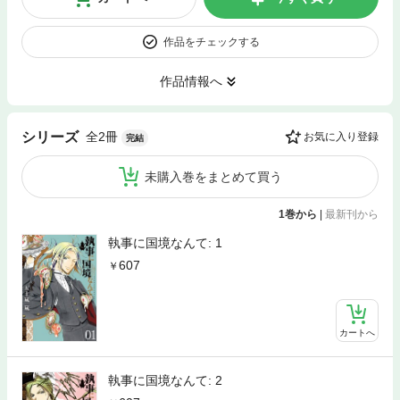
作品をチェックする
作品情報へ
全2冊
シリーズ
お気に入り登録
完結
未購入巻をまとめて買う
1巻から
|
最新刊から
執事に国境なんて: 1
607
カートへ
執事に国境なんて: 2