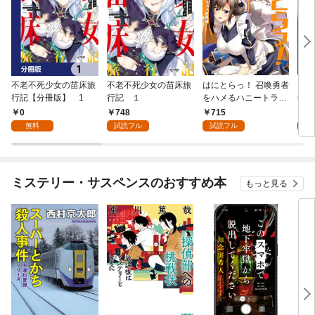
不老不死少女の苗床旅
不老不死少女の苗床旅
はにとらっ！ 召喚勇者
ダ・
行記【分冊版】 1
行記 １
をハメるハニートラッ
年9
プ包囲網 1
0
748
715
9
無料
試読フル
試読フル
ミステリー・サスペンスのおすすめ本
もっと見る