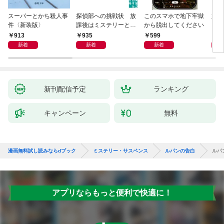
スーパーとかち殺人事
探偵部への挑戦状 放
このスマホで地下牢獄
姐御
件〈新装版〉
課後はミステリーとと
から脱出してください
もに 新装版
913
935
599
1,
新着
新着
新着
新刊配信予定
ランキング
キャンペーン
無料
漫画無料試し読みならdブック
ミステリー・サスペンス
ルパンの告白
ルパ
アプリならもっと便利で快適に！