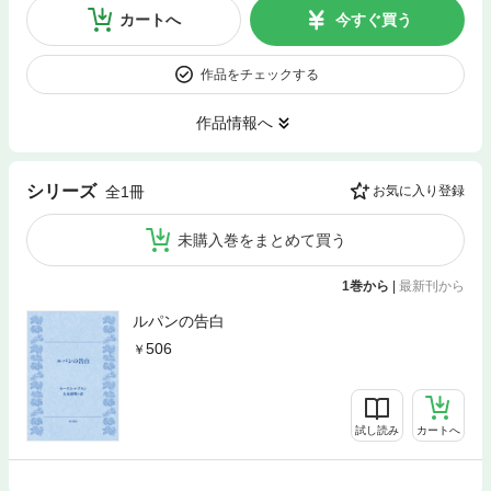
カートへ
今すぐ買う
作品をチェックする
作品情報へ
シリーズ
全1冊
お気に入り登録
未購入巻をまとめて買う
1巻から
|
最新刊から
ルパンの告白
506
試し読み
カートへ