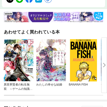
あわせてよく買われている本
異世界賢者の転生無
わたしの幸せな結婚
BANANA FISH
金田
双 ～ゲームの知識で
異世界最強～