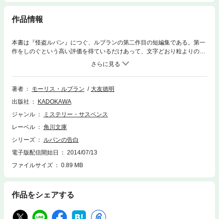
作品情報
本書は『怪盗ルパン』につぐ、ルブランの第二作目の短編集である。第一
作をしのぐという高い評価を得ているだけあって、文字どおり粒よりの傑
作ぞろいである。各篇ともトリックに工夫がこらされ、推理小説の醍醐味
を満喫させてくれる。ルパンが暗号をみごとに解いてみせる「太陽のたわ
むれ」、軽妙なオチがたのしい「結婚指輪」、幻想的な導入部の「影の指
図」、絶体絶命の危地に追いこまれたルパン「地獄の罠」、そして名作の
著者
モーリス・ルブラン
大友徳明
呼び声高い「赤い絹のストール」、そのほかに「白鳥のような首をもつエ
出版社
KADOKAWA
ディット」「麦わらの茎」「ルパンの結婚」の８篇を収録する。
ジャンル
ミステリー・サスペンス
レーベル
角川文庫
シリーズ
ルパンの告白
電子版配信開始日
2014/07/13
ファイルサイズ
0.89 MB
作品をシェアする