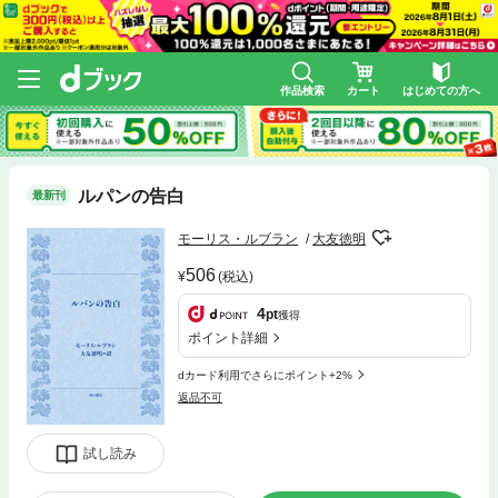
作品検索
カート
はじめての方へ
ルパンの告白
最新刊
モーリス・ルブラン
大友徳明
506
(税込)
4
pt
獲得
ポイント詳細
dカード利用でさらにポイント+2%
返品不可
試し読み