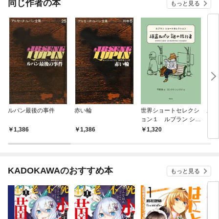
同じ作者の本
もっと見る
ルパン最後の事件
赤い輪
世界ショートセレクシ
三十
ョン１ ルブラン ショ
ートセレクション 怪
1,386
1,386
1,320
1,
盗ルパン 謎の旅行者
KADOKAWAのおすすめ本
もっと見る