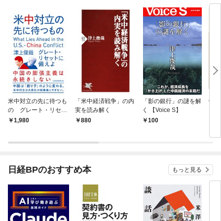
米中対立の先に待つも
「米中経済戦争」の内
「影の銀行」の謎を解
中国
の グレート・リセッ
実を読み解く
く 【Voice S】
トに備えよ
1,980
880
100
2
日経BPのおすすめ本
もっと見る