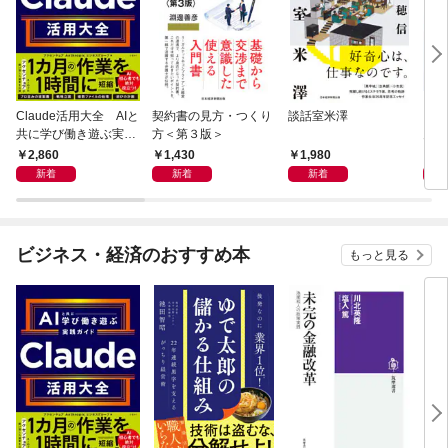
Claude活用大全 AIと
契約書の見方・つくり
談話室米澤
日経
共に学び働き遊ぶ実践
方＜第３版＞
月号 
ガイド
2,860
1,430
1,980
8
新着
新着
新着
ビジネス・経済のおすすめ本
もっと見る