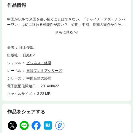
作品情報
中国がGDPで米国を追い抜くことはできない、「チャイナ・アズ・ナンバ
ーワン」は幻に終わる可能性が高い？ 短期、中期、長期の観点からその
理由を明らかにし、東アジアの不透明感の高まりを警告。
著者
津上俊哉
出版社
日経BP
ジャンル
ビジネス・経済
レーベル
日経プレミアシリーズ
シリーズ
中国台頭の終焉
電子版配信開始日
2014/08/22
ファイルサイズ
3.23 MB
作品をシェアする