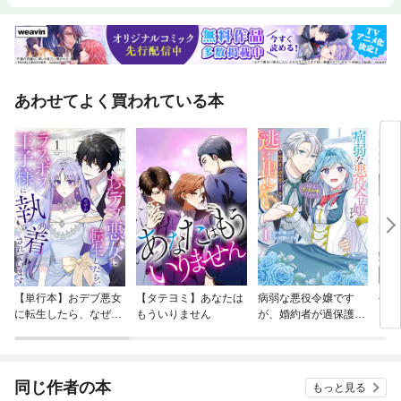
あわせてよく買われている本
【単行本】おデブ悪女
【タテヨミ】あなたは
病弱な悪役令嬢です
公爵
に転生したら、なぜか
もういりません
が、婚約者が過保護す
当た
ラスボス王子様に執着
ぎて逃げ出したい(私
されています
たち犬猿の仲でしたよ
ね！？)
同じ作者の本
もっと見る