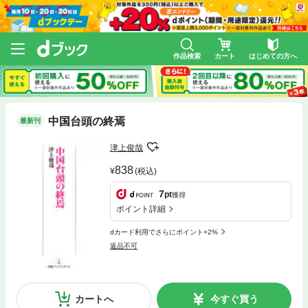
作品検索
カート
はじめての方へ
中国台頭の終焉
最新刊
津上俊哉
838
(税込)
7
pt
獲得
ポイント詳細
dカード利用でさらにポイント+2%
返品不可
カートへ
今すぐ買う