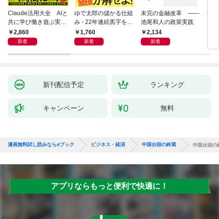
Claude活用大全 AIと
ゆで太郎の儲かる仕組
未完の金融改革 ――
食べ
共に学び働き遊ぶ実践
み - 22年連続黒字を支
池尾和人の政策実践
ガイド
えるがっちり経営術 -
2,860
1,760
2,134
1,
新着
新着
新着
新刊配信予定
ランキング
キャンペーン
無料
漫画無料試し読みならdブック
ビジネス・経済
中国台頭の終焉
中国台頭の
アプリならもっと便利で快適に！