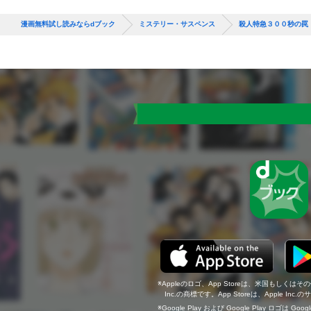
漫画無料試し読みならdブック
ミステリー・サスペンス
殺人特急３００秒の罠
Appleのロゴ、App Storeは、米国もしくはそ
Inc.の商標です。App Storeは、Apple In
Google Play および Google Play ロゴは Go