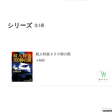
シリーズ
全1冊
殺人特急３００秒の罠
660
カートへ