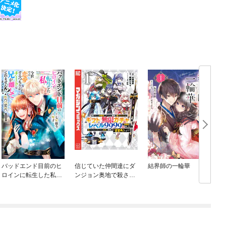
バッドエンド目前のヒ
信じていた仲間達にダ
結界師の一輪華
ロインに転生した私、
ンジョン奥地で殺され
今世では恋愛するつも
かけたがギフト『無限
りがチートな兄が離し
ガチャ』でレベル９９
てくれません！？@C
９９の仲間達を手に入
OMIC
れて元パーティーメン
バーと世界に復讐＆