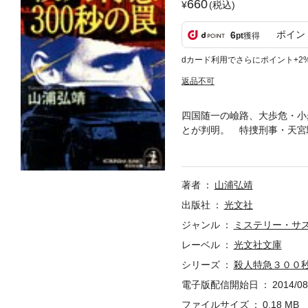
660
(税込)
ポイン
6
pt
獲得
dカード利用でさらにポイント+2
返品不可
四国随一の嶮路、大歩危・小
とが判明。 特捜刑事・天宮
るかに離れた北海道だった！
妙！ 著者会心のアクション
著者
山浦弘靖
出版社
光文社
ジャンル
ミステリー・サ
レーベル
光文社文庫
シリーズ
殺人特急３００
電子版配信開始日
2014/08
ファイルサイズ
0.18 MB