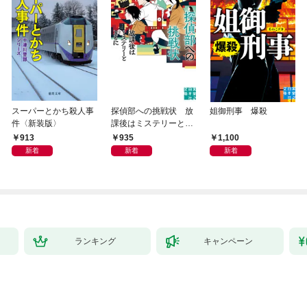
スーパーとかち殺人事
探偵部への挑戦状 放
姐御刑事 爆殺
件〈新装版〉
課後はミステリーとと
もに 新装版
913
935
1,100
新着
新着
新着
ランキング
キャンペーン