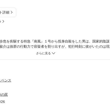
ト詳細
%
歩危を疾駆する特急『南風』１号から投身自殺をした男は、国家的陰謀
駿介は抜群の行動力で容疑者を割り出すが、犯行時刻に彼がいたのは現
？ しかも、天宮のかつての恋人・美果子と一緒に……。二重アリバイ
本格推理。
スペンス
秒の罠
/26