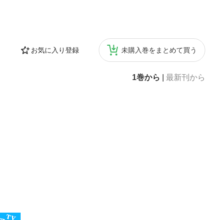
お気に入り登録
未購入巻をまとめて買う
1巻から
|
最新刊から