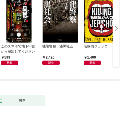
このスマホで地下牢獄
機龍警察 漆黒社会
名探偵ジェリコ
から脱出してください
599
2,420
1,400
新着
新着
新着
無料