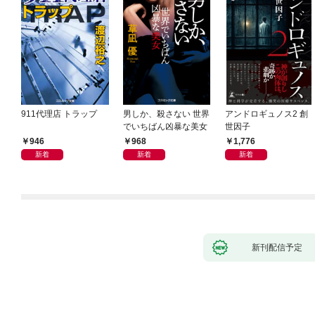
911代理店 トラップ
男しか、殺さない 世界
アンドロギュノス2 創
でいちばん凶暴な美女
世因子
946
968
1,776
新着
新着
新着
新刊配信予定