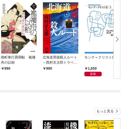
南町奉行異聞帖 襤褸
北海道周遊殺人ルート
モンテ＝クリスト伯3
舟の以栢
～西村京太郎トラベル
ミステリー・セレクシ
1,650
990
990
ョン（1）～
新着
もっと見る