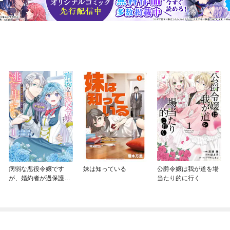
病弱な悪役令嬢です
妹は知っている
公爵令嬢は我が道を場
が、婚約者が過保護す
当たり的に行く
ぎて逃げ出したい(私た
ち犬猿の仲でしたよ
ね！？)