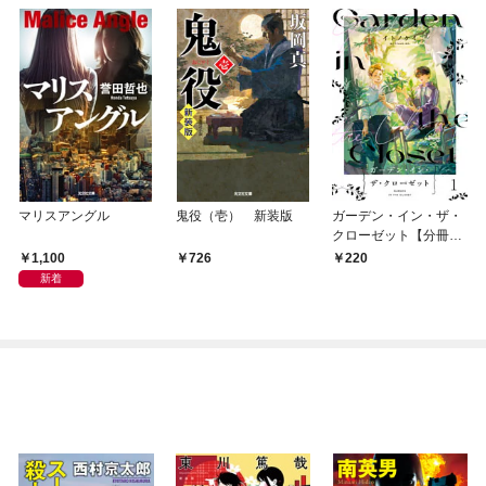
マリスアングル
鬼役（壱） 新装版
ガーデン・イン・ザ・
クローゼット【分冊
版】1
1,100
726
220
新着