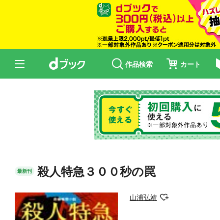
作品検索
カート
殺人特急３００秒の罠
最新刊
山浦弘靖