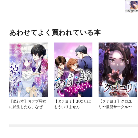
あわせてよく買われている本
【単行本】おデブ悪女
【タテヨミ】あなたは
【タテヨミ】クロユ
に転生したら、なぜか
もういりません
リ〜復讐サークル〜
ラスボス王子様に執着
されています