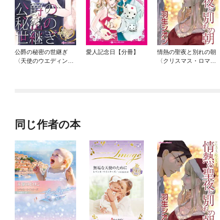
公爵の秘密の世継ぎ
愛人記念日【分冊】
情熱の聖夜と別れの朝
〈天使のウエディン
〈クリスマス・ロマン
グ・ベルⅠ〉【分冊】
スⅠ〉【分冊】
同じ作者の本