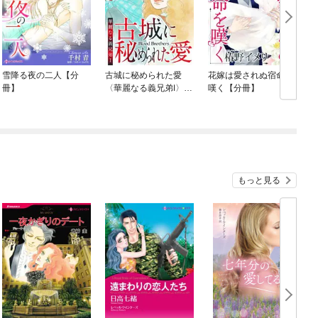
雪降る夜の二人【分
古城に秘められた愛
花嫁は愛されぬ宿命を
冊】
〈華麗なる義兄弟Ⅰ〉
嘆く【分冊】
【分冊】
もっと見る