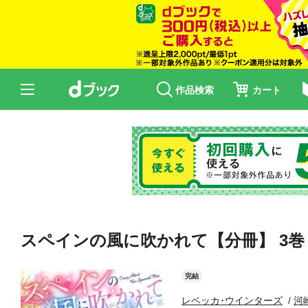
作品検索
カート
スペインの風に吹かれて【分冊】 3巻
完結
レベッカ･ウインターズ
河