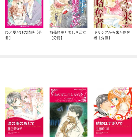
ひと夏だけの情熱【分
放蕩領主と美しき乙女
ギリシアから来た略奪
冊】
【分冊】
者【分冊】