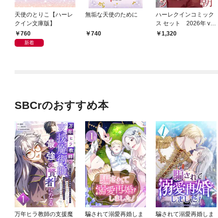
天使のとりこ【ハーレ
無垢な天使のために
ハーレクインコミック
クイン文庫版】
ス セット 2026年 vo
l.865
760
740
1,320
新着
SBCrのおすすめ本
万年ヒラ教師の支援魔
騙されて溺愛再婚しま
騙されて溺愛再婚しま