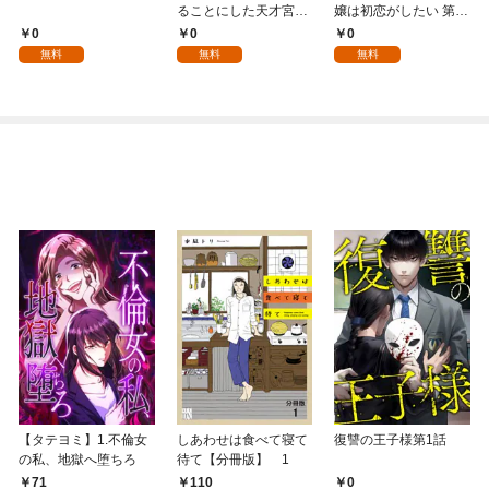
ることにした天才宮廷
嬢は初恋がしたい 第1
魔術師～辺境の地でス
話
0
0
0
ローライフを夢見る
無料
無料
無料
が、不届き者を倒して
いたら『最果ての魔
女』と呼ばれるように
なる～ 第1話
【タテヨミ】1.不倫女
しあわせは食べて寝て
復讐の王子様第1話
の私、地獄へ堕ちろ
待て【分冊版】 1
71
0
110