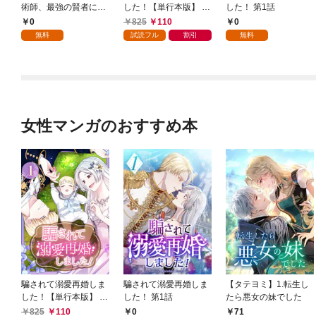
術師、最強の賢者にな
した！【単行本版】 1
した！ 第1話
る～不人気の支援魔術
巻
0
825
110
0
師は給料泥棒だと魔術
無料
試読フル
割引
無料
大学をクビになった
が、出世した元教え子
たちのおかげで何も困
らない件～ 第1話
女性マンガのおすすめ本
騙されて溺愛再婚しま
騙されて溺愛再婚しま
【タテヨミ】1.転生し
した！【単行本版】 1
した！ 第1話
たら悪女の妹でした
巻
825
110
0
71