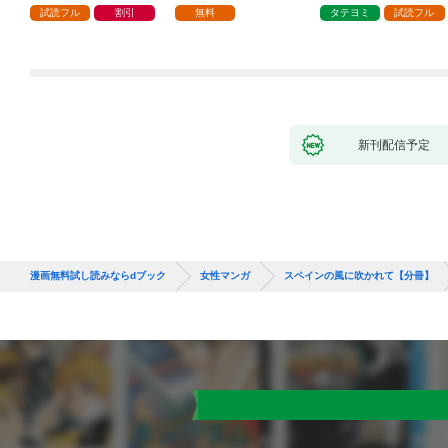
試読フル
割引
無料
タテヨミ
試読フル
新刊配信予定
漫画無料試し読みならdブック
女性マンガ
スペインの風に吹かれて【分冊】