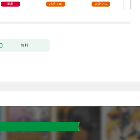
新着
試読フル
試読フル
無料