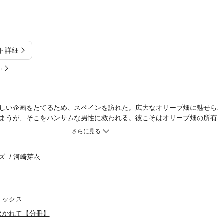
ト詳細
%
しい企画をたてるため、スペインを訪れた。広大なオリーブ畑に魅せら
まうが、そこをハンサムな男性に救われる。彼こそはオリーブ畑の所有
癒えるまで彼の城に滞在することになり、ジリアンはそのやさしさに心
彼女は、もう恋愛に飛び込む勇気なんてもてない。そして、彼にもまた
ズ
河崎芽衣
ミックス
吹かれて【分冊】