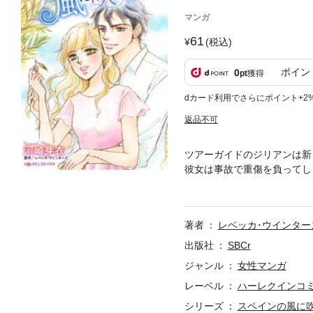
マンガ
61
(税込)
ポイン
0
pt
獲得
dカード利用でさらにポイント+2
返品不可
ツアーガイドのジリアンは新
彼女は事故で重傷を負ってし
家の血をひくレミヒオ。傷が
が、１年前に夫を失っている
があることを知り…。
著者
レベッカ･ウインター
出版社
SBCr
ジャンル
女性マンガ
レーベル
ハーレクインコ
シリーズ
スペインの風に