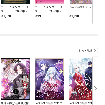
ハーレクインコミック
ハーレクインコミック
七年分の愛してる
ス セット 2026年 vo
ス セット 2026年 vo
l.844
l.782
1,320
990
1,190
もっと見る
死神令嬢は黒幕お兄様
レベル999黒幕公女に
レベル999黒幕公女に