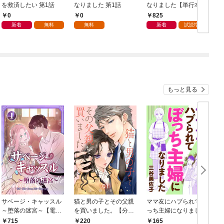
を救済したい 第1話
なりました 第1話
なりました【単行本
版】 1巻
0
0
825
新着
無料
無料
新着
試読増量
もっと見る
サベージ・キャッスル
猫と男の子とその父親
ママ友にハブられてぼ
～堕落の迷宮～【電子
を買いました。【分冊
っち主婦になりました
単行本版】 第1巻
版】 1
【分冊版】 1
1
715
220
165