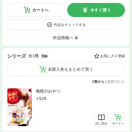
カートへ
今すぐ買う
作品をチェックする
作品情報へ
全1冊
シリーズ
お気に入り登録
完結
未購入巻をまとめて買う
1巻から
|
最新刊から
俺様のおやつ
528
試し読み
カートへ