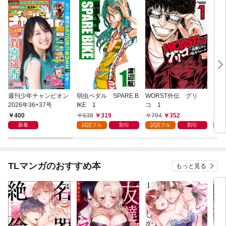
週刊少年チャンピオン
弱虫ペダル SPARE B
WORST外伝 グリ
ヤン
2026年36+37号
IKE 1
コ 1
ゃん
400
638
319
704
352
5
新着
試読フル
割引
試読フル
割引
試
TLマンガのおすすめ本
もっと見る