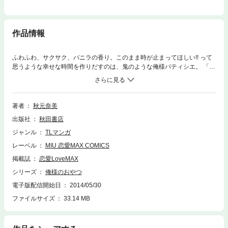
作品情報
ふわふわ、サクサク、バニラの香り。このまま時が止まってほしい!! って
思うような幸せな時間を作りだすのは、鬼のような俺様パティシエ。 「俺
様のスイーツはたった1口でお前を天国にとばすぜ?」 「泣き顔とイキ顔
って似てるって知ってるか?」 もっといっぱい、甘いごほうびちょうだい!!
※この作品は雑誌「恋愛LoveMAX」「恋愛チェリーピンク」に掲載された
ものを再編集したものです。デジタル配信版の雑誌「恋愛 LoveMAX」
著者
秋元奈美
「恋愛チェリーピンク」をお求めになった方は、コンテンツ内容が重複す
出版社
秋田書店
る場合がございますので、ご注意ください。
ジャンル
TLマンガ
レーベル
MIU 恋愛MAX COMICS
掲載誌
恋愛LoveMAX
シリーズ
俺様のおやつ
電子版配信開始日
2014/05/30
ファイルサイズ
33.14 MB