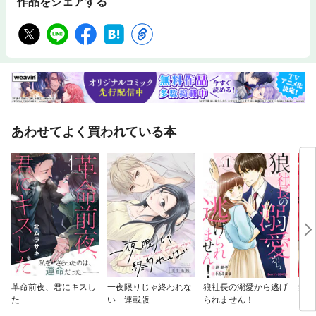
作品をシェアする
あわせてよく買われている本
革命前夜、君にキスし
一夜限りじゃ終われな
狼社長の溺愛から逃げ
契約
た
い 連載版
られません！
ろに