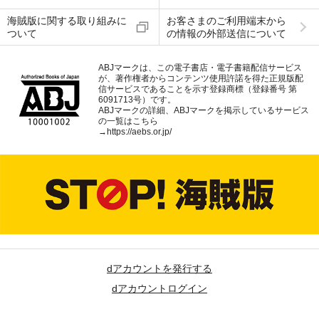
海賊版に関する取り組みに
お客さまのご利用端末から
ついて
の情報の外部送信について
ABJマークは、この電子書店・電子書籍配信サービス
が、著作権者からコンテンツ使用許諾を得た正規版配
信サービスであることを示す登録商標（登録番号 第
6091713号）です。
ABJマークの詳細、ABJマークを掲示しているサービス
の一覧はこちら
→
https://aebs.or.jp/
dアカウントを発行する
dアカウントログイン