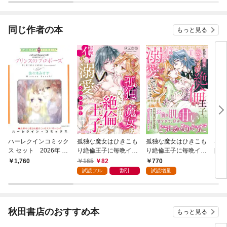
同じ作者の本
もっと見る
ハーレクインコミック
孤独な魔女はひきこも
孤独な魔女はひきこも
なか
ス セット 2026年 vo
り絶倫王子に毎晩イか
り絶倫王子に毎晩イか
[2
l.929
され溺愛されています
され溺愛されていま
165
82
770
1,760
6
【分冊版】 1話
す 1
試読フル
割引
試読増量
秋田書店のおすすめ本
もっと見る