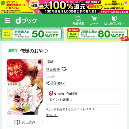
作品検索
カート
はじめての方へ
俺様のおやつ
最新刊
完結
秋元奈美
マンガ
528
(税込)
4
pt
獲得
ポイント詳細
dカード利用でさらにポイント+2%
返品不可
試し読み