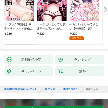
【dブック特別版】幸
下ネタ言い合ってた友
やらしい恋しかできな
「本
薄名器ちゃんと絶倫エ
達同士の私たちが…一
い【分冊版】 1話
なろ
リートくん むさぼりエ
晩中えっちしてる【TL
女が
220
220
220
2
ッチが甘すぎる（分冊
版】(1)
快感
試読フル
版） 【第1話】
た。
新刊配信予定
ランキング
キャンペーン
無料
漫画無料試し読みならdブック
TLマンガ
俺様のおやつ
俺様のおやつ