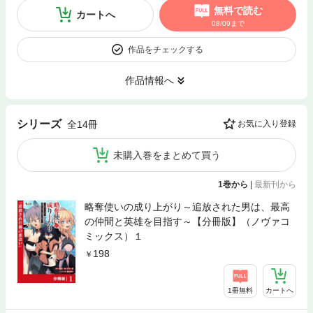
無料で読む
カートへ
08/09まで
作品をチェックする
作品情報へ
シリーズ
全14冊
お気に入り登録
未購入巻をまとめて買う
1巻から
|
最新刊から
略奪使いの成り上がり～追放された男は、最高
の仲間と英雄を目指す～【分冊版】（ノヴァコ
ミックス）１
198
1冊無料
カートへ