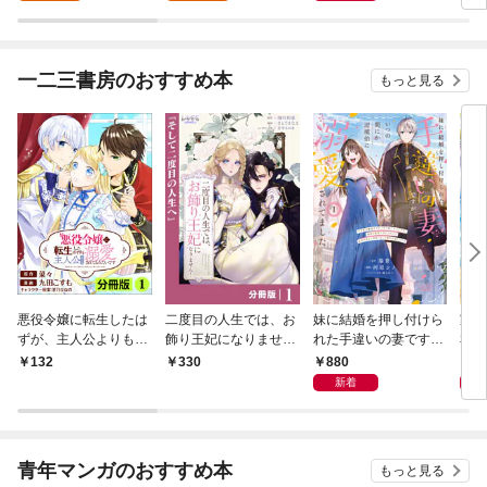
【分冊版】1
一二三書房のおすすめ本
もっと見る
悪役令嬢に転生したは
二度目の人生では、お
妹に結婚を押し付けら
家族
ずが、主人公よりも溺
飾り王妃になりませ
れた手違いの妻です
私が
愛されてるみたいです
ん！【分冊版】１
が、いつの間にか辺境
軍神
880
8
132
330
【分冊版】(ラワーレ
伯に溺愛されてました
ほど
新着
コミックス)1
１
青年マンガのおすすめ本
もっと見る