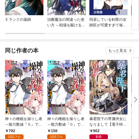
Ｅランクの薬師
治癒魔法の間違った使
同居している剣聖の女
魔王
い方 ～戦場を駆ける回
師匠が可愛すぎて毎日
類初
復要員～
幸せです【分冊版】
少女
成り
同じ作者の本
もっと見る
神々の権能を操りし者
神々の権能を操りし者
暴君陛下の専属侍女に
生ま
～能力数値『０』で蔑
～能力数値『０』で蔑
なりまして【電子特典
剣士
まれている俺だが、実
まれている俺だが、実
付き】
至上
792
158
902
0
は世界最強の一角～(1)
は世界最強の一角～
する
試読フル
試読フル
新着