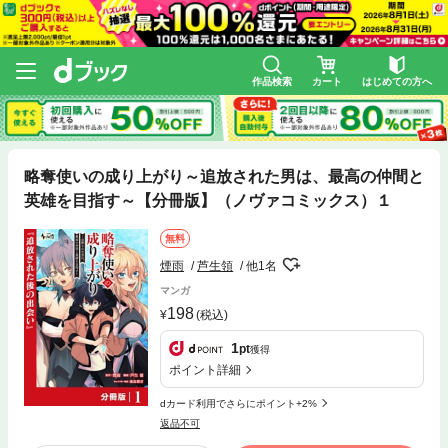
作品検索
カート
はじめての方へ
略奪使いの成り上がり～追放された男は、最高の仲間と
英雄を目指す～【分冊版】（ノヴァコミックス）１
無料
煙雨
芦生領
他1名
マンガ
198
(税込)
1
pt
獲得
ポイント詳細
dカード利用でさらにポイント+2%
返品不可