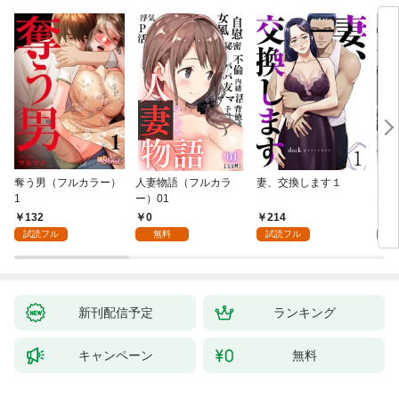
奪う男（フルカラー）
人妻物語（フルカラ
妻、交換します１
ごめ
1
ー）01
ない
132
0
214
1
試読フル
無料
試読フル
試
新刊配信予定
ランキング
キャンペーン
無料