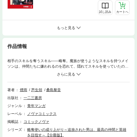
試し読み
カートへ
もっと見る
作品情報
相手のスキルを奪うスキル――略奪。魔族が使うようなスキルを持つメイ
ソンは、仲間たちに嫌われるのを恐れて、隠れてスキルを使っていたのだ
が、ついに勇者パーティを追放されてしまう。一人になったメイソンは、
次こそは、仲間を信じる最高のパーティを作ろうと決める。そんな彼の前
に、エルフのお姫様――ルーナが現れ……!?
著者
煙雨
芦生領
桑島黎音
出版社
一二三書房
ジャンル
青年マンガ
レーベル
ノヴァコミックス
掲載誌
コミックノヴァ
シリーズ
略奪使いの成り上がり～追放された男は、最高の仲間と英雄
を目指す～【分冊版】